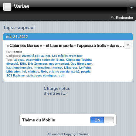
Variae
Recherche
Tags » appeaui
mai 31, 2012
« Cabinets blancs » – et Libé importa « l’appeau à trolls » dans la presse écrite
Par
Romain
Catégories:
Diversité poil au nez
,
Les médias m'ont tuer
Tags:
appeau
,
Assemblée nationale
,
Blanc
,
Christiane Taubira
,
diversité
,
ENA
,
Eric Zemmour
,
gouvernement
,
Guy Birenbaum
,
haut fonctionnaire
,
information
,
Internet
,
L'Express
,
Le Point
,
Libération
,
lol
,
ministre
,
Noir
,
origine sociale
,
parité
,
people
,
SOS Racisme
,
statistiques ethniques
,
troll
Charger plus
d'entrées...
Théme du Mobile
All content Copyright Variae