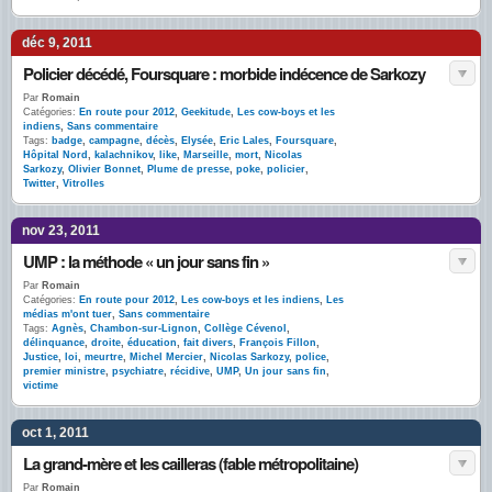
déc 9, 2011
Policier décédé, Foursquare : morbide indécence de Sarkozy
Par
Romain
Catégories:
En route pour 2012
,
Geekitude
,
Les cow-boys et les
indiens
,
Sans commentaire
Tags:
badge
,
campagne
,
décès
,
Elysée
,
Eric Lales
,
Foursquare
,
Hôpital Nord
,
kalachnikov
,
like
,
Marseille
,
mort
,
Nicolas
Sarkozy
,
Olivier Bonnet
,
Plume de presse
,
poke
,
policier
,
Twitter
,
Vitrolles
nov 23, 2011
UMP : la méthode « un jour sans fin »
Par
Romain
Catégories:
En route pour 2012
,
Les cow-boys et les indiens
,
Les
médias m'ont tuer
,
Sans commentaire
Tags:
Agnès
,
Chambon-sur-Lignon
,
Collège Cévenol
,
délinquance
,
droite
,
éducation
,
fait divers
,
François Fillon
,
Justice
,
loi
,
meurtre
,
Michel Mercier
,
Nicolas Sarkozy
,
police
,
premier ministre
,
psychiatre
,
récidive
,
UMP
,
Un jour sans fin
,
victime
oct 1, 2011
La grand-mère et les cailleras (fable métropolitaine)
Par
Romain