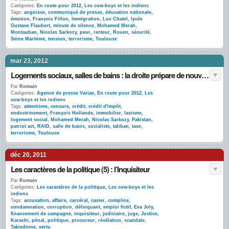
Catégories:
En route pour 2012
,
Les cow-boys et les indiens
Tags:
angoisse
,
communiqué de presse
,
éducation nationale
,
émotion
,
François Fillon
,
Immigration
,
Luc Chatel
,
lycée
Gustave Flaubert
,
minute de silence
,
Mohamed Merah
,
Montauban
,
Nicolas Sarkozy
,
peur
,
recteur
,
Rouen
,
sécurité
,
Seine Maritime
,
tension
,
terrorisme
,
Toulouse
mar 23, 2012
Logements sociaux, salles de bains : la droite prépare de nouvelles mesures contre le terrorisme
Par
Romain
Catégories:
Agence de presse Variae
,
En route pour 2012
,
Les
cow-boys et les indiens
Tags:
attentisme
,
censure
,
crédit
,
crédit d'impôt
,
endoctrinement
,
François Hollande
,
immobilier
,
laxisme
,
logement social
,
Mohamed Merah
,
Nicolas Sarkozy
,
Pakistan
,
patriot act
,
RAID
,
salle de bains
,
socialiste
,
taliban
,
taxe
,
terrorisme
,
Toulouse
déc 20, 2011
Les caractères de la politique (5) : l’Inquisiteur
Par
Romain
Catégories:
Les caractères de la politique
,
Les cow-boys et les
indiens
Tags:
accusation
,
affaire
,
carcéral
,
casier
,
complice
,
condamnation
,
corruption
,
délinquant
,
emploi fictif
,
Eva Joly
,
financement de campagne
,
inquisiteur
,
judiciaire
,
juge
,
Justice
,
Karachi
,
pénal
,
politique
,
procureur
,
révélation
,
scandale
,
Takiedinne
,
vertu