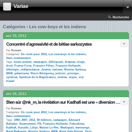
Variae
Recherche
Catégories › Les cow-boys et les indiens
avr 30, 2012
Concentré d’agressivité et de bêtise sarkozystes
Par
Romain
Catégories:
En route pour 2012
,
Les cow-boys et les indiens
,
Sans commentaire
Tags:
boule puante
,
campagne
,
délinquant
,
drapeau rouge
,
droit
,
France Forte
,
François Fillon
,
François Hollande
,
Idéologie
,
indépendance
,
Justice
,
laxisme
,
Nicolas Sarkozy
,
NKM
,
pétainisme
,
Pierre Bérégovoy
,
policier
,
principe
,
syndicat
,
Syndicat de la Magistrature
,
victime
,
voyou
,
vrai
travail
avr 28, 2012
Bien sûr @nk_m, la révélation sur Kadhafi est une « diversion » de la gauche !
Par
Romain
Catégories:
En route pour 2012
,
Les cow-boys et les indiens
,
Sans commentaire
Tags:
1995
,
2007
,
2012
,
50 millions
,
campagne
,
Edouard
Balladur
,
financement
,
FN
,
François Hollande
,
Fukushima
,
Kadhafi
,
Karachi
,
Libye
,
Marine Le Pen
,
Mediapart
,
mensonge
,
Najat Belkacem
,
Nicolas Sarkozy
,
NKM
,
René Galy-Dejean
,
Tariq