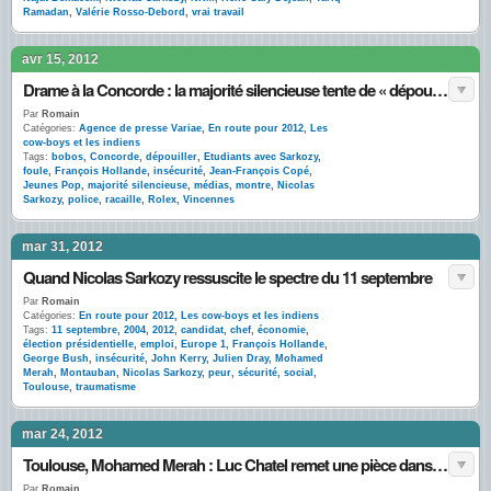
Ramadan
,
Valérie Rosso-Debord
,
vrai travail
avr 15, 2012
Drame à la Concorde : la majorité silencieuse tente de « dépouiller » la Rolex de Sarkozy
Par
Romain
Catégories:
Agence de presse Variae
,
En route pour 2012
,
Les
cow-boys et les indiens
Tags:
bobos
,
Concorde
,
dépouiller
,
Etudiants avec Sarkozy
,
foule
,
François Hollande
,
insécurité
,
Jean-François Copé
,
Jeunes Pop
,
majorité silencieuse
,
médias
,
montre
,
Nicolas
Sarkozy
,
police
,
racaille
,
Rolex
,
Vincennes
mar 31, 2012
Quand Nicolas Sarkozy ressuscite le spectre du 11 septembre
Par
Romain
Catégories:
En route pour 2012
,
Les cow-boys et les indiens
Tags:
11 septembre
,
2004
,
2012
,
candidat
,
chef
,
économie
,
élection présidentielle
,
emploi
,
Europe 1
,
François Hollande
,
George Bush
,
insécurité
,
John Kerry
,
Julien Dray
,
Mohamed
Merah
,
Montauban
,
Nicolas Sarkozy
,
peur
,
sécurité
,
social
,
Toulouse
,
traumatisme
mar 24, 2012
Toulouse, Mohamed Merah : Luc Chatel remet une pièce dans le jukebox
Par
Romain