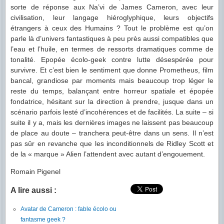
sorte de réponse aux Na’vi de James Cameron, avec leur
civilisation, leur langage hiéroglyphique, leurs objectifs
étrangers à ceux des Humains ? Tout le problème est qu’on
parle là d’univers fantastiques à peu près aussi compatibles que
l’eau et l’huile, en termes de ressorts dramatiques comme de
tonalité. Epopée écolo-geek contre lutte désespérée pour
survivre. Et c’est bien le sentiment que donne Prometheus, film
bancal, grandiose par moments mais beaucoup trop léger le
reste du temps, balançant entre horreur spatiale et épopée
fondatrice, hésitant sur la direction à prendre, jusque dans un
scénario parfois lesté d’incohérences et de facilités. La suite – si
suite il y a, mais les dernières images ne laissent pas beaucoup
de place au doute – tranchera peut-être dans un sens. Il n’est
pas sûr en revanche que les inconditionnels de Ridley Scott et
de la « marque » Alien l’attendent avec autant d’engouement.
Romain Pigenel
A lire aussi :
Avatar de Cameron : fable écolo ou
fantasme geek ?