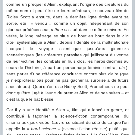
comme un préquel d’Alien, expliquant l’origine des créatures du
même nom et peut-être de leurs créateurs, le nouveau film de
Ridley Scott a ensuite, dans la dernière ligne droite avant sa
sortie, été « vendu » comme un objet indépendant de son
glorieux prédécesseur,
même si
situé dans le même univers. En
vérité, le long métrage se situe de bout en bout dans le clin
d’œil systématique à Alien, depuis l’identité de la multinationale
finançant le voyage scientifique jusqu’aux gimmicks
scénaristiques (les créatures parasites qui jaillissent du ventre
de leur victime, les combats en huis clos, les héros décimés au
cours de l’histoire, à part un personnage féminin central,
etc
.),
sans parler d’une référence conclusive encore plus claire (que
je n’expliciterai pas pour ne pas gâcher la surprise à de futurs
spectateurs). Quoi qu’en dise Ridley Scott, Prometheus ne peut
donc qu’être jugé à l’aune du premier Alien et de ses suites – et
c’est là que le bât blesse.
Car il y a une identité « Alien », film qui a lancé un genre, et
contribué à façonner la science-fiction contemporaine, du
cinéma aux jeux vidéo. Œuvre se situant du côté de ce que l’on
appelle la «
hard science
» (science-fiction réaliste) plutôt que