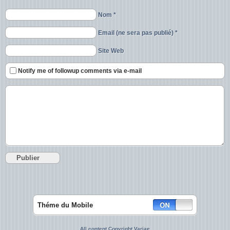
Nom *
Email (ne sera pas publié) *
Site Web
Notify me of followup comments via e-mail
Théme du Mobile
All content Copyright Variae