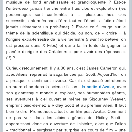
musique de fond envahissante et grandiloquente ? Est-ce
l’entre-deux jamais tranché entre huis clos et exploration (les
personnages sont confrontés à … plusieurs huis clos
successifs, enfermés sans l’être tout en l’étant, la fuite n’étant
jamais ultimement un problème) ? Est-ce ce fil rouge sur le
thème de la scientifique qui décide, ou non, de « croire » à
l’origine extra-terrestre de la vie terrestre (
I want to believe
, on
est presque dans X Files) et qui à la fin tente de gagner la
planète d’origine des Créateurs « pour avoir des réponses »
( !) ?
Curieux retournement. Il y a 30 ans, c’est James Cameron qui,
avec Aliens, reprenait la saga lancée par Scott. Aujourd’hui, on
a presque le sentiment inverse. Car il s’est passé entretemps
un autre choc dans la science-fiction :
la sortie d’Avatar
, avec
son gigantesque monde à explorer, ses humanoïdes géants,
ses aventures à ciel ouvert et même sa Sigourney Weaver,
emprunt pied-de-nez à Ridley Scott et au premier Alien. Il faut
bien le dire, Prometheus a tout d’un film post-Avatar. Comment
ne pas voir dans les albinos géants de Ridley Scott –
apparaissant donc en ouverture de l’histoire, alors que l’alien
« traditionnel » surgissait par surprise en cours de film – une