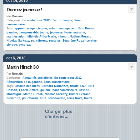
oct 14, 2010
Dormez jeunesse !
Par
Romain
Catégories:
En route pour 2012
,
L'air du temps
,
Sans
commentaire
Tags:
apprentissage
,
civique
,
enfant
,
engagement
,
Eric Besson
,
gauche
,
irresponsable
,
jeune
,
jeunesse
,
lycée
,
majorité
,
manifestation
,
Michèle Alliot-Marie
,
mineur
,
Nadine Morano
,
Nicolas Sarkozy
,
ps
,
réforme
,
retraites
,
Ségolène Royal
,
service
civique
,
syndicat
oct 6, 2010
Martin Hirsch 3.0
Par
Romain
Catégories:
Actualités socialistes
,
En route pour 2012
,
Rénovation de la gauche
,
Sans commentaire
Tags:
Bataille des idées
,
Bernard Kouchner
,
droite
,
ENA
,
Eric
Besson
,
Fadela Amara
,
gauche
,
haut commissaire
,
Institut
Montaigne
,
Martin Hirsch
,
Nicolas Sarkozy
,
Olivier Ferrand
,
ouverture
,
ps
,
réforme
,
RSA
,
technocrate
,
Terra Nova
,
traitre
Charger plus
d'entrées...