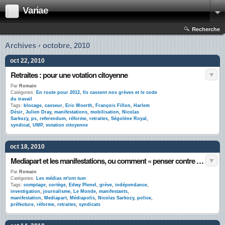
Variae
Recherche
Archives › octobre, 2010
oct 22, 2010
Retraites : pour une votation citoyenne
Par
Romain
Catégories:
En route pour 2012
,
Ils cassent nos grèves et le code
du travail
Tags:
blocage
,
casseur
,
Eric Woerth
,
François Fillon
,
Harlem
Désir
,
Julien Dray
,
manifestations
,
mobilisation
,
Nicolas
Sarkozy
,
ps
,
referendum
,
réforme
,
retraites
,
Ségolène Royal
,
syndicat
,
UMP
,
votation citoyenne
oct 18, 2010
Mediapart et les manifestations, ou comment « penser contre soi-même »
Par
Romain
Catégories:
Les médias m'ont tuer
Tags:
comptage
,
cortège
,
Edwy Plenel
,
grève
,
indépendance
,
investigation
,
journalisme
,
Le Monde
,
manifestants
,
manifestation
,
Mediapart
,
Médiapolis
,
Nicolas Sarkozy
,
police
,
préfecture
,
réforme
,
retraites
,
syndicats