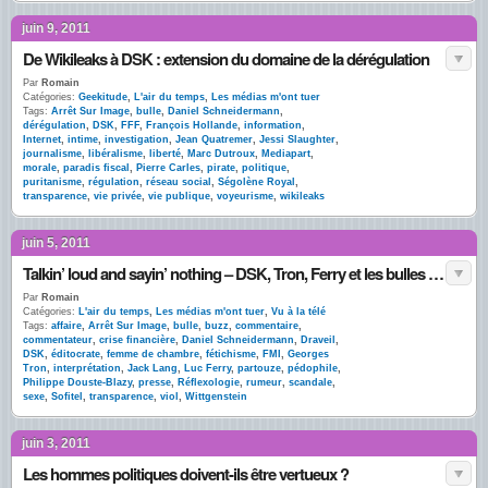
juin 9, 2011
De Wikileaks à DSK : extension du domaine de la dérégulation
Par
Romain
Catégories:
Geekitude
,
L'air du temps
,
Les médias m'ont tuer
Tags:
Arrêt Sur Image
,
bulle
,
Daniel Schneidermann
,
dérégulation
,
DSK
,
FFF
,
François Hollande
,
information
,
Internet
,
intime
,
investigation
,
Jean Quatremer
,
Jessi Slaughter
,
journalisme
,
libéralisme
,
liberté
,
Marc Dutroux
,
Mediapart
,
morale
,
paradis fiscal
,
Pierre Carles
,
pirate
,
politique
,
puritanisme
,
régulation
,
réseau social
,
Ségolène Royal
,
transparence
,
vie privée
,
vie publique
,
voyeurisme
,
wikileaks
juin 5, 2011
Talkin’ loud and sayin’ nothing – DSK, Tron, Ferry et les bulles de commentaires
Par
Romain
Catégories:
L'air du temps
,
Les médias m'ont tuer
,
Vu à la télé
Tags:
affaire
,
Arrêt Sur Image
,
bulle
,
buzz
,
commentaire
,
commentateur
,
crise financière
,
Daniel Schneidermann
,
Draveil
,
DSK
,
éditocrate
,
femme de chambre
,
fétichisme
,
FMI
,
Georges
Tron
,
interprétation
,
Jack Lang
,
Luc Ferry
,
partouze
,
pédophile
,
Philippe Douste-Blazy
,
presse
,
Réflexologie
,
rumeur
,
scandale
,
sexe
,
Sofitel
,
transparence
,
viol
,
Wittgenstein
juin 3, 2011
Les hommes politiques doivent-ils être vertueux ?