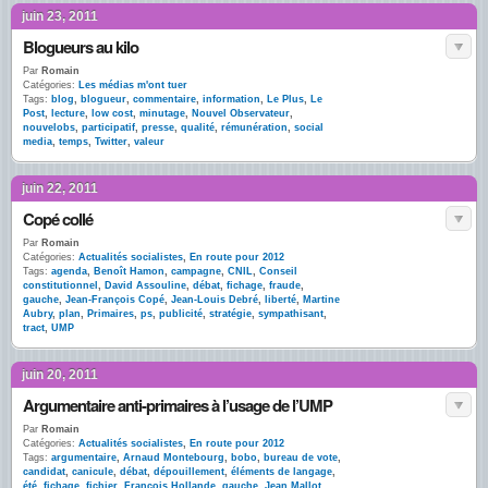
juin 23, 2011
Blogueurs au kilo
Par
Romain
Catégories:
Les médias m'ont tuer
Tags:
blog
,
blogueur
,
commentaire
,
information
,
Le Plus
,
Le
Post
,
lecture
,
low cost
,
minutage
,
Nouvel Observateur
,
nouvelobs
,
participatif
,
presse
,
qualité
,
rémunération
,
social
media
,
temps
,
Twitter
,
valeur
juin 22, 2011
Copé collé
Par
Romain
Catégories:
Actualités socialistes
,
En route pour 2012
Tags:
agenda
,
Benoît Hamon
,
campagne
,
CNIL
,
Conseil
constitutionnel
,
David Assouline
,
débat
,
fichage
,
fraude
,
gauche
,
Jean-François Copé
,
Jean-Louis Debré
,
liberté
,
Martine
Aubry
,
plan
,
Primaires
,
ps
,
publicité
,
stratégie
,
sympathisant
,
tract
,
UMP
juin 20, 2011
Argumentaire anti-primaires à l’usage de l’UMP
Par
Romain
Catégories:
Actualités socialistes
,
En route pour 2012
Tags:
argumentaire
,
Arnaud Montebourg
,
bobo
,
bureau de vote
,
candidat
,
canicule
,
débat
,
dépouillement
,
éléments de langage
,
été
,
fichage
,
fichier
,
François Hollande
,
gauche
,
Jean Mallot
,