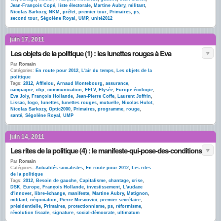
Jean-François Copé
,
liste électorale
,
Martine Aubry
,
militant
,
Nicolas Sarkozy
,
NKM
,
préfet
,
premier tour
,
Primaires
,
ps
,
second tour
,
Ségolène Royal
,
UMP
,
unité2012
juin 17, 2011
Les objets de la politique (1) : les lunettes rouges à Eva
Par
Romain
Catégories:
En route pour 2012
,
L'air du temps
,
Les objets de la
politique
Tags:
2012
,
Afflelou
,
Arnaud Montebourg
,
assurance
,
campagne
,
clip
,
communication
,
EELV
,
Elysée
,
Europe écologie
,
Eva Joly
,
François Hollande
,
Jean-Pierre Coffe
,
Laurent Joffrin
,
Lissac
,
logo
,
lunettes
,
lunettes rouges
,
mutuelle
,
Nicolas Hulot
,
Nicolas Sarkozy
,
Optic2000
,
Primaires
,
programme
,
rouge
,
santé
,
Ségolène Royal
,
UMP
juin 14, 2011
Les rites de la politique (4) : le manifeste-qui-pose-des-conditions
Par
Romain
Catégories:
Actualités socialistes
,
En route pour 2012
,
Les rites
de la politique
Tags:
2012
,
Besoin de gauche
,
Capitalisme
,
chantage
,
crise
,
DSK
,
Europe
,
François Hollande
,
investissement
,
L'audace
d'innover
,
libre-échange
,
manifeste
,
Martine Aubry
,
Matignon
,
militant
,
négociation
,
Pierre Moscovici
,
premier secrétaire
,
présidentielle
,
Primaires
,
protectionnisme
,
ps
,
réformisme
,
révolution fiscale
,
signature
,
social-démocrate
,
ultimatum