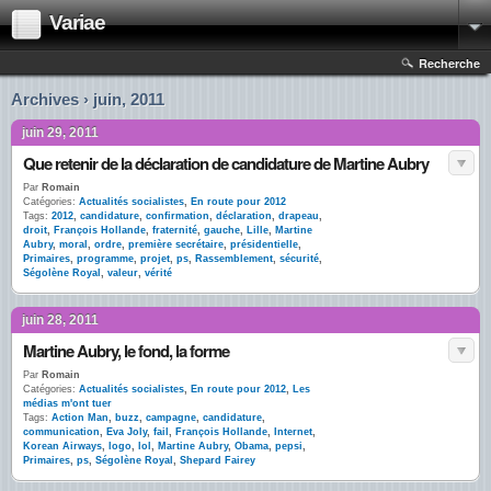
Variae
Recherche
Archives › juin, 2011
juin 29, 2011
Que retenir de la déclaration de candidature de Martine Aubry
Par
Romain
Catégories:
Actualités socialistes
,
En route pour 2012
Tags:
2012
,
candidature
,
confirmation
,
déclaration
,
drapeau
,
droit
,
François Hollande
,
fraternité
,
gauche
,
Lille
,
Martine
Aubry
,
moral
,
ordre
,
première secrétaire
,
présidentielle
,
Primaires
,
programme
,
projet
,
ps
,
Rassemblement
,
sécurité
,
Ségolène Royal
,
valeur
,
vérité
juin 28, 2011
Martine Aubry, le fond, la forme
Par
Romain
Catégories:
Actualités socialistes
,
En route pour 2012
,
Les
médias m'ont tuer
Tags:
Action Man
,
buzz
,
campagne
,
candidature
,
communication
,
Eva Joly
,
fail
,
François Hollande
,
Internet
,
Korean Airways
,
logo
,
lol
,
Martine Aubry
,
Obama
,
pepsi
,
Primaires
,
ps
,
Ségolène Royal
,
Shepard Fairey