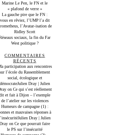
Marine Le Pen, le FN et le
« plafond de verre »
La gauche pire que le FN :
vous en rêviez, l’UMP l’a dit
rometheus, l’Avatar-isation de
Ridley Scott
Réseaux sociaux, la fin du Far
West politique ?
COMMENTAIRES
RÉCENTS
a participation aux rencontres
sur l’école du Rassemblement
social, écologique et
démocrateJulien Dray | Julien
ray
on
Ce qui s’est réellement
dit et fait à Dijon – l’exemple
de l’atelier sur les violences
Humeurs de campagne (1) :
onnes et mauvaises réponses à
l’insécuritéJulien Dray | Julien
Dray
on
Ce que pourrait faire
le PS sur l’insécurité
Humeurs de campagne (2) –