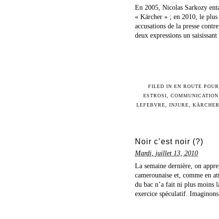
En 2005, Nicolas Sarkozy enta
« Kärcher » ; en 2010, le plu
accusations de la presse contre
deux expressions un saisissant 
FILED IN
EN ROUTE POUR
ESTROSI
,
COMMUNICATION
LEFEBVRE
,
INJURE
,
KÄRCHE
Noir c’est noir (?)
Mardi, juillet 13, 2010
La semaine dernière, on appren
camerounaise et, comme en atte
du bac n’a fait ni plus moins 
exercice spéculatif. Imaginons 