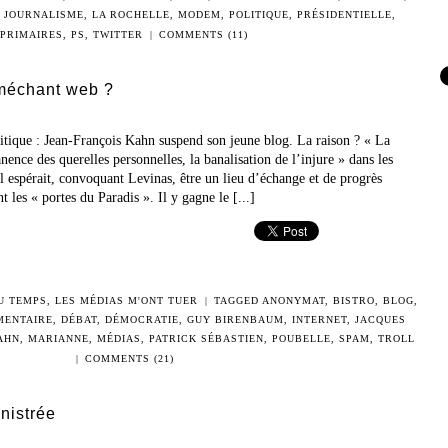
,
JOURNALISME
,
LA ROCHELLE
,
MODEM
,
POLITIQUE
,
PRÉSIDENTIELLE
,
PRIMAIRES
,
PS
,
TWITTER
|
COMMENTS (11)
 méchant web ?
litique : Jean-François Kahn suspend son jeune blog. La raison ? « La
ence des querelles personnelles, la banalisation de l’injure » dans les
l espérait, convoquant Levinas, être un lieu d’échange et de progrès
t les « portes du Paradis ». Il y gagne le [...]
DU TEMPS
,
LES MÉDIAS M'ONT TUER
|
TAGGED
ANONYMAT
,
BISTRO
,
BLOG
,
ENTAIRE
,
DÉBAT
,
DÉMOCRATIE
,
GUY BIRENBAUM
,
INTERNET
,
JACQUES
AHN
,
MARIANNE
,
MÉDIAS
,
PATRICK SÉBASTIEN
,
POUBELLE
,
SPAM
,
TROLL
|
COMMENTS (21)
nistrée