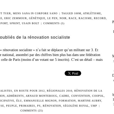
NT TUER
,
MENS SANA IN CORPORE SANO
|
TAGGED
100M
,
ATHLÉTISME
,
RE
,
ERIC ZEMMOUR
,
GÉNÉTIQUE
,
LE PEN
,
NOIR
,
RACE
,
RACISME
,
RECORD
,
P
SPORT
,
SPRINT
,
USAIN BOLT
|
COMMENTS (5)
 oubliés de la rénovation socialiste
 « rénovation socialiste » n’a fait se déplacer qu’un militant sur 3. Et
e national, assombri par des chiffres bien plus bas dans une fédération
M
celle de Paris (moins d’un votant sur 5 inscrits). C’est un détail – mais
D
IALISTES
,
EN ROUTE POUR 2012
,
RÉGIONALES 2010
,
RÉNOVATION DE LA
b
ION
,
ADHÉRENTS
,
ARNAUD MONTEBOUG
,
CADRE
,
CONVENTION
,
COOPOL
,
ICIPATIVE
,
ÉLU
,
EMMANUELLE MIGNON
,
FORMATION
,
MARTINE AUBRY
,
SSE
,
PEUPLE
,
PRIMAIRES
,
PS
,
RÉNOVATION
,
SÉGOLÈNE ROYAL
,
UMP
|
COMMENTS (25)