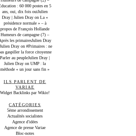
Education : 60 000 postes en 5
ans, oui, dix fois ouiJulien
Dray | Julien Dray
on
La «
présidence normale » – à
propos de François Hollande
Humeurs de campagne (7) –
Après les primairesJulien Dray
 Julien Dray
on
#Primaires : ne
as gaspiller la force citoyenne
Parler au peupleJulien Dray |
Julien Dray
on
UMP : la
méthode « un jour sans fin »
ILS PARLENT DE
VARIAE
Widget Backlinks par Wikio!
CATÉGORIES
5ème arrondissement
Actualités socialistes
Agence d'idées
Agence de presse Variae
Bloc-notes