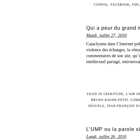
COOPOL
,
FACEBOOK
,
FMI
Qui a peur du grand
Mardi, juillet 27, 2010
Cataclysme dans l’Internet po
violence des échanges, la réman
commentaires de son site, qu’i
intellectuel partagé, entrouvran
FILED IN
GEEKITUDE
,
L'AIR 
BRUNO ROGER-PETIT
,
COMM
SÉGUELA
,
JEAN-FRANÇOIS K
L’UMP ou la parole si
Lundi, juillet 26, 2010