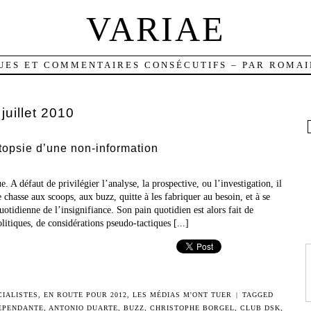
VARIAE
UES ET COMMENTAIRES CONSÉCUTIFS – PAR ROMAI
:
juillet 2010
topsie d’une non-information
. A défaut de privilégier l’analyse, la prospective, ou l’investigation, il
chasse aux scoops, aux buzz, quitte à les fabriquer au besoin, et à se
otidienne de l’insignifiance. Son pain quotidien est alors fait de
litiques, de considérations pseudo-tactiques [...]
CIALISTES
,
EN ROUTE POUR 2012
,
LES MÉDIAS M'ONT TUER
|
TAGGED
DÉPENDANTE
,
ANTONIO DUARTE
,
BUZZ
,
CHRISTOPHE BORGEL
,
CLUB DSK
,