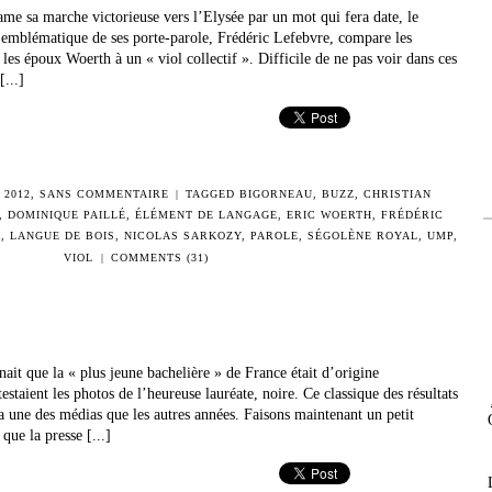
me sa marche victorieuse vers l’Elysée par un mot qui fera date, le
s emblématique de ses porte-parole, Frédéric Lefebvre, compare les
 les époux Woerth à un « viol collectif ». Difficile de ne pas voir dans ces
[...]
 2012
,
SANS COMMENTAIRE
|
TAGGED
BIGORNEAU
,
BUZZ
,
CHRISTIAN
,
DOMINIQUE PAILLÉ
,
ÉLÉMENT DE LANGAGE
,
ERIC WOERTH
,
FRÉDÉRIC
R
,
LANGUE DE BOIS
,
NICOLAS SARKOZY
,
PAROLE
,
SÉGOLÈNE ROYAL
,
UMP
,
VIOL
|
COMMENTS (31)
ait que la « plus jeune bachelière » de France était d’origine
staient les photos de l’heureuse lauréate, noire. Ce classique des résultats
la une des médias que les autres années. Faisons maintenant un petit
que la presse [...]