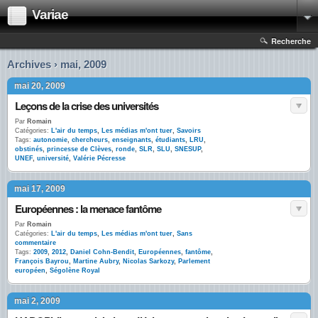
Variae
Recherche
Archives › mai, 2009
mai 20, 2009
Leçons de la crise des universités
Par
Romain
Catégories:
L'air du temps
,
Les médias m'ont tuer
,
Savoirs
Tags:
autonomie
,
chercheurs
,
enseignants
,
étudiants
,
LRU
,
obstinés
,
princesse de Clèves
,
ronde
,
SLR
,
SLU
,
SNESUP
,
UNEF
,
université
,
Valérie Pécresse
mai 17, 2009
Européennes : la menace fantôme
Par
Romain
Catégories:
L'air du temps
,
Les médias m'ont tuer
,
Sans
commentaire
Tags:
2009
,
2012
,
Daniel Cohn-Bendit
,
Européennes
,
fantôme
,
François Bayrou
,
Martine Aubry
,
Nicolas Sarkozy
,
Parlement
européen
,
Ségolène Royal
mai 2, 2009