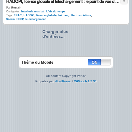
HADOPI, licence globale et téléchargement : le point de vue d’un producteur indépendant
Par
Romain
Catégories:
Interlude musical
,
L'air du temps
Tags:
FNAC
,
HADOPI
,
licence globale
,
loi Lang
,
Parti socialiste
,
Sacem
,
SCPP
,
téléchargement
Charger plus
d'entrées...
Théme du Mobile
All content Copyright Variae
Propulsé par
WordPress
+
WPtouch 1.9.39