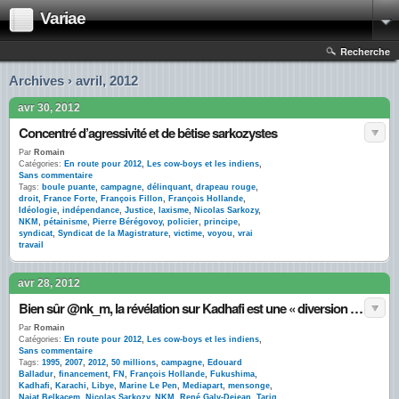
Variae
Recherche
Archives › avril, 2012
avr 30, 2012
Concentré d’agressivité et de bêtise sarkozystes
Par
Romain
Catégories:
En route pour 2012
,
Les cow-boys et les indiens
,
Sans commentaire
Tags:
boule puante
,
campagne
,
délinquant
,
drapeau rouge
,
droit
,
France Forte
,
François Fillon
,
François Hollande
,
Idéologie
,
indépendance
,
Justice
,
laxisme
,
Nicolas Sarkozy
,
NKM
,
pétainisme
,
Pierre Bérégovoy
,
policier
,
principe
,
syndicat
,
Syndicat de la Magistrature
,
victime
,
voyou
,
vrai
travail
avr 28, 2012
Bien sûr @nk_m, la révélation sur Kadhafi est une « diversion » de la gauche !
Par
Romain
Catégories:
En route pour 2012
,
Les cow-boys et les indiens
,
Sans commentaire
Tags:
1995
,
2007
,
2012
,
50 millions
,
campagne
,
Edouard
Balladur
,
financement
,
FN
,
François Hollande
,
Fukushima
,
Kadhafi
,
Karachi
,
Libye
,
Marine Le Pen
,
Mediapart
,
mensonge
,
Najat Belkacem
,
Nicolas Sarkozy
,
NKM
,
René Galy-Dejean
,
Tariq