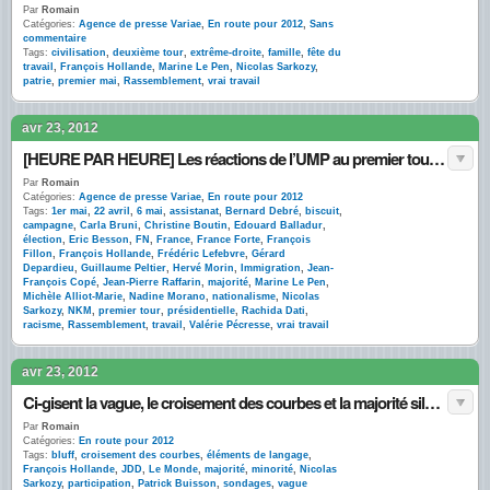
Par
Romain
Catégories:
Agence de presse Variae
,
En route pour 2012
,
Sans
commentaire
Tags:
civilisation
,
deuxième tour
,
extrême-droite
,
famille
,
fête du
travail
,
François Hollande
,
Marine Le Pen
,
Nicolas Sarkozy
,
patrie
,
premier mai
,
Rassemblement
,
vrai travail
avr 23, 2012
[HEURE PAR HEURE] Les réactions de l’UMP au premier tour sur Twitter
Par
Romain
Catégories:
Agence de presse Variae
,
En route pour 2012
Tags:
1er mai
,
22 avril
,
6 mai
,
assistanat
,
Bernard Debré
,
biscuit
,
campagne
,
Carla Bruni
,
Christine Boutin
,
Edouard Balladur
,
élection
,
Eric Besson
,
FN
,
France
,
France Forte
,
François
Fillon
,
François Hollande
,
Frédéric Lefebvre
,
Gérard
Depardieu
,
Guillaume Peltier
,
Hervé Morin
,
Immigration
,
Jean-
François Copé
,
Jean-Pierre Raffarin
,
majorité
,
Marine Le Pen
,
Michèle Alliot-Marie
,
Nadine Morano
,
nationalisme
,
Nicolas
Sarkozy
,
NKM
,
premier tour
,
présidentielle
,
Rachida Dati
,
racisme
,
Rassemblement
,
travail
,
Valérie Pécresse
,
vrai travail
avr 23, 2012
Ci-gisent la vague, le croisement des courbes et la majorité silencieuse
Par
Romain
Catégories:
En route pour 2012
Tags:
bluff
,
croisement des courbes
,
éléments de langage
,
François Hollande
,
JDD
,
Le Monde
,
majorité
,
minorité
,
Nicolas
Sarkozy
,
participation
,
Patrick Buisson
,
sondages
,
vague