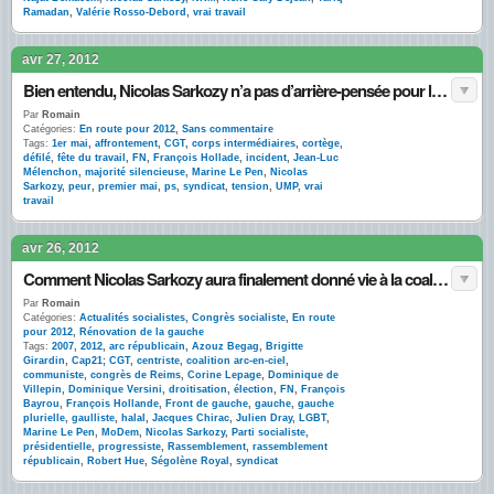
Ramadan
,
Valérie Rosso-Debord
,
vrai travail
avr 27, 2012
Bien entendu, Nicolas Sarkozy n’a pas d’arrière-pensée pour le 1er mai
Par
Romain
Catégories:
En route pour 2012
,
Sans commentaire
Tags:
1er mai
,
affrontement
,
CGT
,
corps intermédiaires
,
cortège
,
défilé
,
fête du travail
,
FN
,
François Hollade
,
incident
,
Jean-Luc
Mélenchon
,
majorité silencieuse
,
Marine Le Pen
,
Nicolas
Sarkozy
,
peur
,
premier mai
,
ps
,
syndicat
,
tension
,
UMP
,
vrai
travail
avr 26, 2012
Comment Nicolas Sarkozy aura finalement donné vie à la coalition arc-en-ciel … contre lui
Par
Romain
Catégories:
Actualités socialistes
,
Congrès socialiste
,
En route
pour 2012
,
Rénovation de la gauche
Tags:
2007
,
2012
,
arc républicain
,
Azouz Begag
,
Brigitte
Girardin
,
Cap21; CGT
,
centriste
,
coalition arc-en-ciel
,
communiste
,
congrès de Reims
,
Corine Lepage
,
Dominique de
Villepin
,
Dominique Versini
,
droitisation
,
élection
,
FN
,
François
Bayrou
,
François Hollande
,
Front de gauche
,
gauche
,
gauche
plurielle
,
gaulliste
,
halal
,
Jacques Chirac
,
Julien Dray
,
LGBT
,
Marine Le Pen
,
MoDem
,
Nicolas Sarkozy
,
Parti socialiste
,
présidentielle
,
progressiste
,
Rassemblement
,
rassemblement
républicain
,
Robert Hue
,
Ségolène Royal
,
syndicat