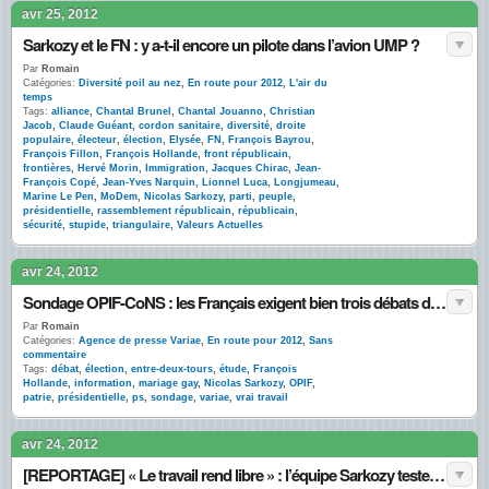
avr 25, 2012
Sarkozy et le FN : y a-t-il encore un pilote dans l’avion UMP ?
Par
Romain
Catégories:
Diversité poil au nez
,
En route pour 2012
,
L'air du
temps
Tags:
alliance
,
Chantal Brunel
,
Chantal Jouanno
,
Christian
Jacob
,
Claude Guéant
,
cordon sanitaire
,
diversité
,
droite
populaire
,
électeur
,
élection
,
Elysée
,
FN
,
François Bayrou
,
François Fillon
,
François Hollande
,
front républicain
,
frontières
,
Hervé Morin
,
Immigration
,
Jacques Chirac
,
Jean-
François Copé
,
Jean-Yves Narquin
,
Lionnel Luca
,
Longjumeau
,
Marine Le Pen
,
MoDem
,
Nicolas Sarkozy
,
parti
,
peuple
,
présidentielle
,
rassemblement républicain
,
républicain
,
sécurité
,
stupide
,
triangulaire
,
Valeurs Actuelles
avr 24, 2012
Sondage OPIF-CoNS : les Français exigent bien trois débats d’entre-deux-tours
Par
Romain
Catégories:
Agence de presse Variae
,
En route pour 2012
,
Sans
commentaire
Tags:
débat
,
élection
,
entre-deux-tours
,
étude
,
François
Hollande
,
information
,
mariage gay
,
Nicolas Sarkozy
,
OPIF
,
patrie
,
présidentielle
,
ps
,
sondage
,
variae
,
vrai travail
avr 24, 2012
[REPORTAGE] « Le travail rend libre » : l’équipe Sarkozy teste de nouveaux slogans