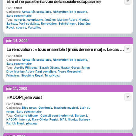
Etre et ne pas être (la voie de la sociale-ectoplasmie)
Par
Romain
Catégories:
Actualités socialistes
,
Rénovation de la gauche
,
Sans commentaire
Tags:
congrès
,
ectoplasme
,
fantôme
,
Martine Aubry
,
Nicolas
Sarkozy
,
Parti socialiste
,
Rénovation
,
Schrödinger
,
Ségolène
Royal
,
spectre
,
Versailles
juin 14, 2009
La rénovation : « tous ensemble ! [mais derrière moi] ». Le cas Moscovici.
Par
Romain
Catégories:
Actualités socialistes
,
Rénovation de la gauche
,
Sans commentaire
Tags:
Aurélie Filippetti
,
Barack Obama
,
Gaetan Gorce
,
Julien
Dray
,
Martine Aubry
,
Parti socialiste
,
Pierre Moscovici
,
Primaires
,
Ségolène Royal
,
Terra Nova
juin 11, 2009
HADOPI, je te vois !
Par
Romain
Catégories:
Bloc-notes
,
Geekitude
,
Interlude musical
,
L'air du
temps
,
Sans commentaire
Tags:
Christine Albanel
,
Conseil constitutionnel
,
Europe 1
,
HADOPI
,
Internet
,
Marc-Olivier Fogiel
,
MP3
,
Nicolas Sarkozy
,
Patrick Bruel
,
piratage