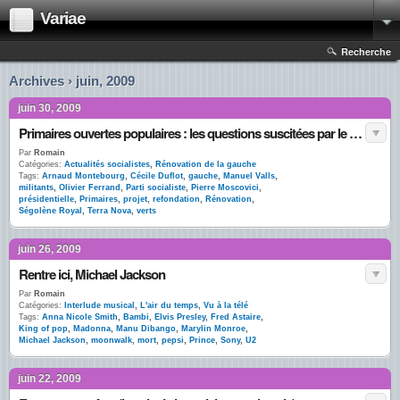
Variae
Recherche
Archives › juin, 2009
juin 30, 2009
Primaires ouvertes populaires : les questions suscitées par le rapport Montebourg/Ferrand
Par
Romain
Catégories:
Actualités socialistes
,
Rénovation de la gauche
Tags:
Arnaud Montebourg
,
Cécile Duflot
,
gauche
,
Manuel Valls
,
militants
,
Olivier Ferrand
,
Parti socialiste
,
Pierre Moscovici
,
présidentielle
,
Primaires
,
projet
,
refondation
,
Rénovation
,
Ségolène Royal
,
Terra Nova
,
verts
juin 26, 2009
Rentre ici, Michael Jackson
Par
Romain
Catégories:
Interlude musical
,
L'air du temps
,
Vu à la télé
Tags:
Anna Nicole Smith
,
Bambi
,
Elvis Presley
,
Fred Astaire
,
King of pop
,
Madonna
,
Manu Dibango
,
Marylin Monroe
,
Michael Jackson
,
moonwalk
,
mort
,
pepsi
,
Prince
,
Sony
,
U2
juin 22, 2009