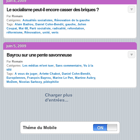
juin 8, 2009
Le socialisme peut-il encore casser des briques ?
Par
Romain
Catégories:
Actualités socialistes
,
Rénovation de la gauche
Tags:
Alain Badiou
,
Daniel Cohn-Bendit
,
gauche
,
Julien
Coupat
,
Mai 68
,
Parti socialiste
,
radicalité
,
refondation
,
réformisme
,
Rénovation
,
unité
,
verts
juin 5, 2009
Bayrou sur une pente savonneuse
Par
Romain
Catégories:
Les médias m'ont tuer
,
Sans commentaire
,
Vu à la
télé
Tags:
A vous de juger
,
Arlette Chabot
,
Daniel Cohn-Bendit
,
Européennes
,
François Bayrou
,
Marine Le Pen
,
Martine Aubry
,
MoDem
,
Nicolas Sarkozy
,
pédophilie
Charger plus
d'entrées...
Théme du Mobile