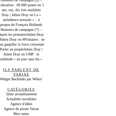
Education : 60 000 postes en 5
ans, oui, dix fois ouiJulien
Dray | Julien Dray
on
La «
présidence normale » – à
propos de François Hollande
Humeurs de campagne (7) –
Après les primairesJulien Dray
 Julien Dray
on
#Primaires : ne
as gaspiller la force citoyenne
Parler au peupleJulien Dray |
Julien Dray
on
UMP : la
méthode « un jour sans fin »
ILS PARLENT DE
VARIAE
Widget Backlinks par Wikio!
CATÉGORIES
5ème arrondissement
Actualités socialistes
Agence d'idées
Agence de presse Variae
Bloc-notes