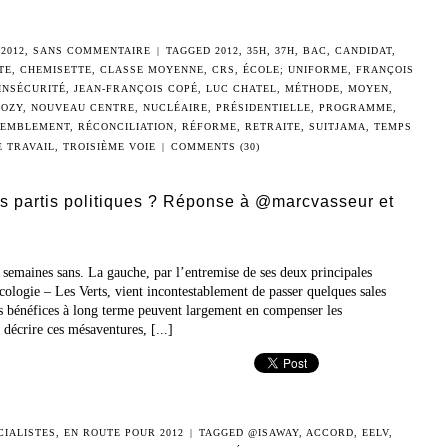
2012
,
SANS COMMENTAIRE
|
TAGGED
2012
,
35H
,
37H
,
BAC
,
CANDIDAT
,
TE
,
CHEMISETTE
,
CLASSE MOYENNE
,
CRS
,
ÉCOLE; UNIFORME
,
FRANÇOIS
INSÉCURITÉ
,
JEAN-FRANÇOIS COPÉ
,
LUC CHATEL
,
MÉTHODE
,
MOYEN
,
KOZY
,
NOUVEAU CENTRE
,
NUCLÉAIRE
,
PRÉSIDENTIELLE
,
PROGRAMME
,
SEMBLEMENT
,
RÉCONCILIATION
,
RÉFORME
,
RETRAITE
,
SUITJAMA
,
TEMPS
E TRAVAIL
,
TROISIÈME VOIE
|
COMMENTS (30)
es partis politiques ? Réponse à @marcvasseur et
s semaines sans. La gauche, par l’entremise de ses deux principales
ologie – Les Verts, vient incontestablement de passer quelques sales
es bénéfices à long terme peuvent largement en compenser les
décrire ces mésaventures, [...]
CIALISTES
,
EN ROUTE POUR 2012
|
TAGGED
@ISAWAY
,
ACCORD
,
EELV
,