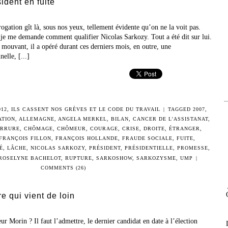
ident en fuite
rrogation gît là, sous nos yeux, tellement évidente qu’on ne la voit pas.
 je me demande comment qualifier Nicolas Sarkozy. Tout a été dit sur lui.
mouvant, il a opéré durant ces derniers mois, en outre, une
lle, [...]
012
,
ILS CASSENT NOS GRÈVES ET LE CODE DU TRAVAIL
|
TAGGED
2007
,
ATION
,
ALLEMAGNE
,
ANGELA MERKEL
,
BILAN
,
CANCER DE L'ASSISTANAT
,
RRURE
,
CHÔMAGE
,
CHÔMEUR
,
COURAGE
,
CRISE
,
DROITE
,
ÉTRANGER
,
FRANÇOIS FILLON
,
FRANÇOIS HOLLANDE
,
FRAUDE SOCIALE
,
FUITE
,
É
,
LÂCHE
,
NICOLAS SARKOZY
,
PRÉSIDENT
,
PRÉSIDENTIELLE
,
PROMESSE
,
ROSELYNE BACHELOT
,
RUPTURE
,
SARKOSHOW
,
SARKOZYSME
,
UMP
|
COMMENTS (26)
e qui vient de loin
r Morin ? Il faut l’admettre, le dernier candidat en date à l’élection