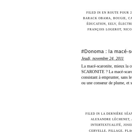
FILED IN
EN ROUTE POUR 2
BARACK OBAMA
,
BOUGIE
,
C
ÉDUCATION
,
EELV
,
ÉLECTR
FRANÇOIS LOGEROT
,
NICO
#Donoma : la macé-s
Jeudi, novembre 24, 2011
La macé-scaronite, mieux l
SCARONITE ? La macé-scaronite
consistant à emprunter, sans le
ou une consœur de plume, et sa
FILED IN
LA DERNIÈRE SÉA
ALEXANDRE LÉCHENET
,
INTERTEXTUALITÉ
,
JOSE
CERVELLE
,
PILLAGE
,
PLA