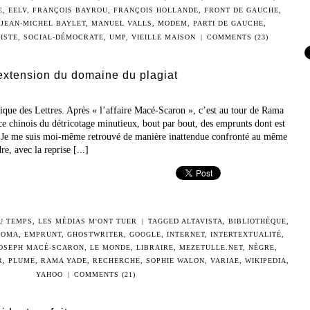
E
,
EELV
,
FRANÇOIS BAYROU
,
FRANÇOIS HOLLANDE
,
FRONT DE GAUCHE
,
,
JEAN-MICHEL BAYLET
,
MANUEL VALLS
,
MODEM
,
PARTI DE GAUCHE
,
ISTE
,
SOCIAL-DÉMOCRATE
,
UMP
,
VIEILLE MAISON
|
COMMENTS (23)
 extension du domaine du plagiat
lique des Lettres. Après « l’affaire Macé-Scaron », c’est au tour de Rama
e chinois du détricotage minutieux, bout par bout, des emprunts dont est
. Je me suis moi-même retrouvé de manière inattendue confronté au même
e, avec la reprise [...]
DU TEMPS
,
LES MÉDIAS M'ONT TUER
|
TAGGED
ALTAVISTA
,
BIBLIOTHÈQUE
,
NOMA
,
EMPRUNT
,
GHOSTWRITER
,
GOOGLE
,
INTERNET
,
INTERTEXTUALITÉ
,
OSEPH MACÉ-SCARON
,
LE MONDE
,
LIBRAIRE
,
MEZETULLE.NET
,
NÈGRE
,
R
,
PLUME
,
RAMA YADE
,
RECHERCHE
,
SOPHIE WALON
,
VARIAE
,
WIKIPEDIA
,
YAHOO
|
COMMENTS (21)