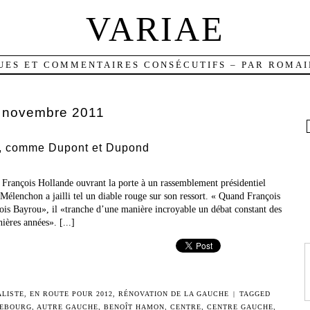
VARIAE
UES ET COMMENTAIRES CONSÉCUTIFS – PAR ROMAI
:
novembre 2011
, comme Dupont et Dupond
 François Hollande ouvrant la porte à un rassemblement présidentiel
élenchon a jailli tel un diable rouge sur son ressort. « Quand François
ois Bayrou», il «tranche d’une manière incroyable un débat constant des
nières années». [...]
ALISTE
,
EN ROUTE POUR 2012
,
RÉNOVATION DE LA GAUCHE
|
TAGGED
EBOURG
,
AUTRE GAUCHE
,
BENOÎT HAMON
,
CENTRE
,
CENTRE GAUCHE
,