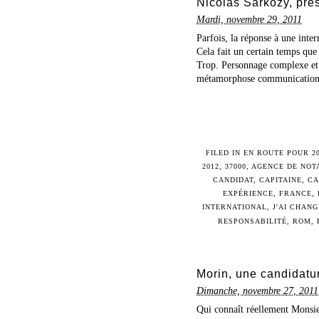
Nicolas Sarkozy, prés
Mardi, novembre 29, 2011
Parfois, la réponse à une inte
Cela fait un certain temps que
Trop. Personnage complexe et 
métamorphose communicationne
FILED IN
EN ROUTE POUR 2
2012
,
37000
,
AGENCE DE NOT
CANDIDAT
,
CAPITAINE
,
CA
EXPÉRIENCE
,
FRANCE
,
INTERNATIONAL
,
J'AI CHANG
RESPONSABILITÉ
,
ROM
,
Morin, une candidatur
Dimanche, novembre 27, 2011
Qui connaît réellement Monsieu