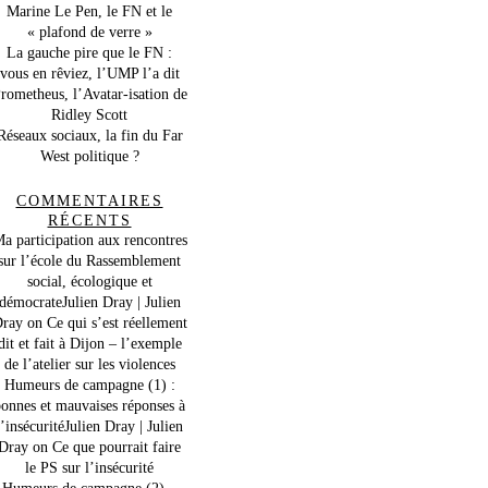
Marine Le Pen, le FN et le
« plafond de verre »
La gauche pire que le FN :
vous en rêviez, l’UMP l’a dit
rometheus, l’Avatar-isation de
Ridley Scott
Réseaux sociaux, la fin du Far
West politique ?
COMMENTAIRES
RÉCENTS
a participation aux rencontres
sur l’école du Rassemblement
social, écologique et
démocrateJulien Dray | Julien
ray
on
Ce qui s’est réellement
dit et fait à Dijon – l’exemple
de l’atelier sur les violences
Humeurs de campagne (1) :
onnes et mauvaises réponses à
l’insécuritéJulien Dray | Julien
Dray
on
Ce que pourrait faire
le PS sur l’insécurité
Humeurs de campagne (2) –