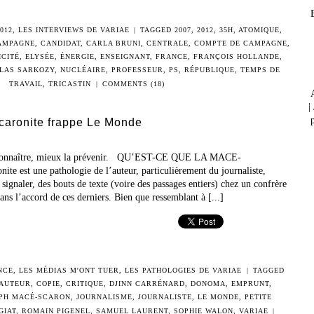
012
,
LES INTERVIEWS DE VARIAE
|
TAGGED
2007
,
2012
,
35H
,
ATOMIQUE
,
AMPAGNE
,
CANDIDAT
,
CARLA BRUNI
,
CENTRALE
,
COMPTE DE CAMPAGNE
,
ICITÉ
,
ELYSÉE
,
ÉNERGIE
,
ENSEIGNANT
,
FRANCE
,
FRANÇOIS HOLLANDE
,
LAS SARKOZY
,
NUCLÉAIRE
,
PROFESSEUR
,
PS
,
RÉPUBLIQUE
,
TEMPS DE
TRAVAIL
,
TRICASTIN
|
COMMENTS (18)
|
p
caronite frappe Le Monde
a connaître, mieux la prévenir. QU’EST-CE QUE LA MACE-
 est une pathologie de l’auteur, particulièrement du journaliste,
 signaler, des bouts de texte (voire des passages entiers) chez un confrère
ns l’accord de ces derniers. Bien que ressemblant à [...]
NCE
,
LES MÉDIAS M'ONT TUER
,
LES PATHOLOGIES DE VARIAE
|
TAGGED
AUTEUR
,
COPIE
,
CRITIQUE
,
DJINN CARRÉNARD
,
DONOMA
,
EMPRUNT
,
PH MACÉ-SCARON
,
JOURNALISME
,
JOURNALISTE
,
LE MONDE
,
PETITE
GIAT
,
ROMAIN PIGENEL
,
SAMUEL LAURENT
,
SOPHIE WALON
,
VARIAE
|