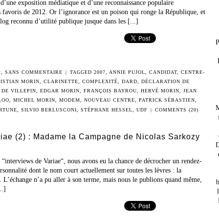
s d’une exposition médiatique et d’une reconnaissance populaire
 favoris de 2012. Or l’ignorance est un poison qui ronge la République, et
og reconnu d’utilité publique jusque dans les [...]
P
2
,
SANS COMMENTAIRE
|
TAGGED
2007
,
ANNIE PUJOL
,
CANDIDAT
,
CENTRE-
ISTIAN MORIN
,
CLARINETTE
,
COMPLEXITÉ
,
DARD
,
DÉCLARATION DE
 DE VILLEPIN
,
EDGAR MORIN
,
FRANÇOIS BAYROU
,
HERVÉ MORIN
,
JEAN
LOO
,
MICHEL MORIN
,
MODEM
,
NOUVEAU CENTRE
,
PATRICK SÉBASTIEN
,
M
ORTUNE
,
SILVIO BERLUSCONI
,
STÉPHANE HESSEL
,
UDF
|
COMMENTS (20)
riae (2) : Madame la Campagne de Nicolas Sarkozy
D
 “interviews de Variae“, nous avons eu la chance de décrocher un rendez-
sonnalité dont le nom court actuellement sur toutes les lèvres : la
 L’échange n’a pu aller à son terme, mais nous le publions quand même,
b
..]