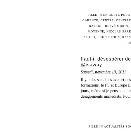
FILED IN
EN ROUTE POUR 
CARENCE
,
CENTRE
,
CENTRIS
BAYROU
,
HERVÉ MORIN
,
MOYENNE
,
NICOLAS SAR
PROJET
,
PROPOSITION
,
RAS
D
Faut-il désespérer d
@isaway
Samedi, novembre 19, 2011
Il y a des semaines avec et de
formations, le PS et Europe Ec
jours, même si je pense que l
désagréments immédiats. Pour 
FILED IN
ACTUALITÉS SO