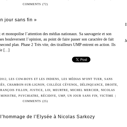
COMMENTS (72)
 jour sans fin »
I
t et monopolise l’attention des médias nationaux. Sa sauvagerie et son
imes bouleversent l’opinion, au point de faire passer son caractère de fait
J
second plan. Phase 2 Très vite, des tirailleurs UMP entrent en action. Ils
e [...]
2012
,
LES COW-BOYS ET LES INDIENS
,
LES MÉDIAS M'ONT TUER
,
SANS
NÈS
,
CHAMBON-SUR-LIGNON
,
COLLÈGE CÉVENOL
,
DÉLINQUANCE
,
DROITE
,
FRANÇOIS FILLON
,
JUSTICE
,
LOI
,
MEURTRE
,
MICHEL MERCIER
,
NICOLAS
 MINISTRE
,
PSYCHIATRE
,
RÉCIDIVE
,
UMP
,
UN JOUR SANS FIN
,
VICTIME
|
COMMENTS (25)
’hommage de l’Elysée à Nicolas Sarkozy