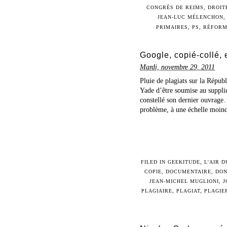
CONGRÈS DE REIMS
,
DROIT
JEAN-LUC MÉLENCHON
PRIMAIRES
,
PS
,
RÉFORM
Google, copié-collé,
Mardi, novembre 29, 2011
Pluie de plagiats sur la Répub
Yade d’être soumise au supplic
constellé son dernier ouvrage
problème, à une échelle moindr
FILED IN
GEEKITUDE
,
L'AIR 
COPIE
,
DOCUMENTAIRE
,
DO
JEAN-MICHEL MUGLIONI
,
J
PLAGIAIRE
,
PLAGIAT
,
PLAGIE