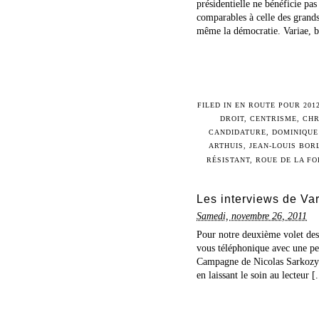
présidentielle ne bénéficie pa
comparables à celle des grands
même la démocratie. Variae, bl
FILED IN
EN ROUTE POUR 201
DROIT
,
CENTRISME
,
CHR
CANDIDATURE
,
DOMINIQUE
ARTHUIS
,
JEAN-LOUIS BOR
RÉSISTANT
,
ROUE DE LA F
Les interviews de Va
Samedi, novembre 26, 2011
Pour notre deuxième volet des
vous téléphonique avec une per
Campagne de Nicolas Sarkozy.
en laissant le soin au lecteur [.