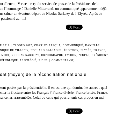
eur d’envoi, Variae a reçu du service de presse de la Présidence de la
ue l’hommage à Danielle Mitterrand, un communiqué apparemment déjà
ur saluer un éventuel départ de Nicolas Sarkozy de l’Elysée. Après de
 passionné au [...]
R 2012
|
TAGGED
2012
,
CHARLES PASQUA
,
COMMUNIQUÉ
,
DANIELLE
NIQUE DE VILLEPIN
,
EDOUARD BALLADUR
,
ÉLECTION
,
ELYSÉE
,
FRANCE
,
,
MORT
,
NICOLAS SARKOZY
,
ORTHOGRAPHE
,
PATRON
,
PEUPLE
,
PRÉSIDENT
 RÉPUBLIQUE
,
PRIVILÉGIÉ
,
RICHE
|
COMMENTS (31)
dat (moyen) de la réconciliation nationale
sont posées par la présidentielle, il en est une qui domine les autres : quel
nter la fracture entre les Français ? France divisée, France brisée, France,
ance rrrrrrassemblée. Celui ou celle qui pourra tenir ces propos en mai