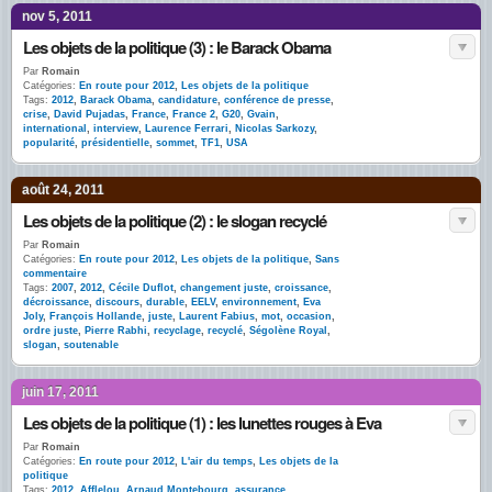
nov 5, 2011
Les objets de la politique (3) : le Barack Obama
Par
Romain
Catégories:
En route pour 2012
,
Les objets de la politique
Tags:
2012
,
Barack Obama
,
candidature
,
conférence de presse
,
crise
,
David Pujadas
,
France
,
France 2
,
G20
,
Gvain
,
international
,
interview
,
Laurence Ferrari
,
Nicolas Sarkozy
,
popularité
,
présidentielle
,
sommet
,
TF1
,
USA
août 24, 2011
Les objets de la politique (2) : le slogan recyclé
Par
Romain
Catégories:
En route pour 2012
,
Les objets de la politique
,
Sans
commentaire
Tags:
2007
,
2012
,
Cécile Duflot
,
changement juste
,
croissance
,
décroissance
,
discours
,
durable
,
EELV
,
environnement
,
Eva
Joly
,
François Hollande
,
juste
,
Laurent Fabius
,
mot
,
occasion
,
ordre juste
,
Pierre Rabhi
,
recyclage
,
recyclé
,
Ségolène Royal
,
slogan
,
soutenable
juin 17, 2011
Les objets de la politique (1) : les lunettes rouges à Eva
Par
Romain
Catégories:
En route pour 2012
,
L'air du temps
,
Les objets de la
politique
Tags:
2012
,
Afflelou
,
Arnaud Montebourg
,
assurance
,