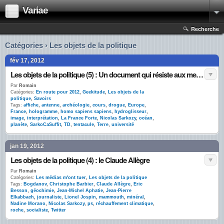
Variae
Recherche
Catégories › Les objets de la politique
fév 17, 2012
Les objets de la politique (5) : Un document qui résiste aux meilleurs spécialistes #SarkoCaSuffit
Par
Romain
Catégories:
En route pour 2012
,
Geekitude
,
Les objets de la
politique
,
Savoirs
Tags:
affiche
,
antenne
,
archéologie
,
cours
,
drogue
,
Europe
,
France
,
hologramme
,
homo sapiens sapiens
,
hydroglisseur
,
image
,
interprétation
,
La France Forte
,
Nicolas Sarkozy
,
océan
,
planète
,
SarkoCaSuffit
,
TD
,
tentacule
,
Terre
,
université
jan 19, 2012
Les objets de la politique (4) : le Claude Allègre
Par
Romain
Catégories:
Les médias m'ont tuer
,
Les objets de la politique
Tags:
Bogdanov
,
Christophe Barbier
,
Claude Allègre
,
Eric
Besson
,
géochimie
,
Jean-Michel Aphatie
,
Jean-Pierre
Elkabbach
,
journaliste
,
Lionel Jospin
,
mammouth
,
minéral
,
Nadine Morano
,
Nicolas Sarkozy
,
ps
,
réchauffement climatique
,
roche
,
socialiste
,
Twitter