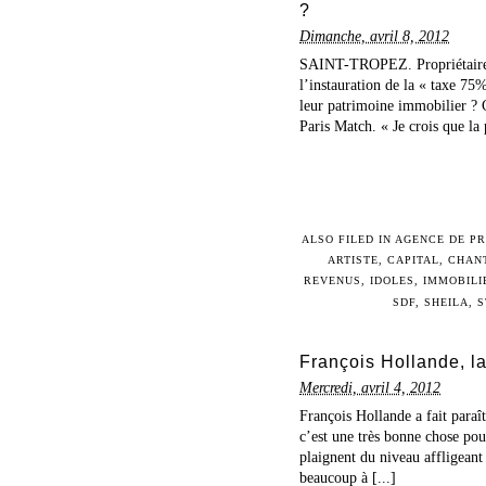
?
Dimanche, avril 8, 2012
SAINT-TROPEZ. Propriétaires, r
l’instauration de la « taxe 75
leur patrimoine immobilier ? 
Paris Match. « Je crois que la 
ALSO FILED IN
AGENCE DE PR
ARTISTE
,
CAPITAL
,
CHAN
REVENUS
,
IDOLES
,
IMMOBILI
SDF
,
SHEILA
,
S
François Hollande, la
Mercredi, avril 4, 2012
François Hollande a fait paraît
c’est une très bonne chose po
plaignent du niveau affligeant 
beaucoup à [...]