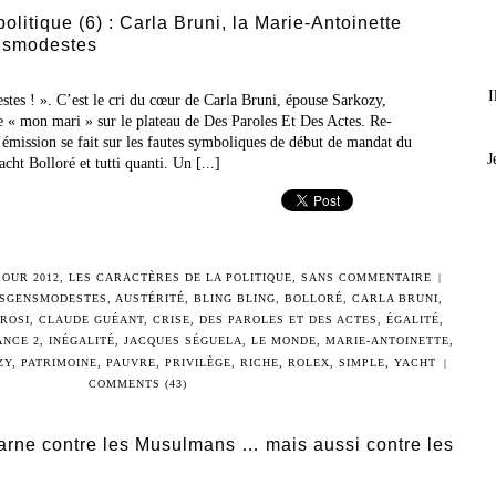
olitique (6) : Carla Bruni, la Marie-Antoinette
smodestes
I
es ! ». C’est le cri du cœur de Carla Bruni, épouse Sarkozy,
 « mon mari » sur le plateau de Des Paroles Et Des Actes. Re-
’émission se fait sur les fautes symboliques de début de mandat du
J
acht Bolloré et tutti quanti. Un [...]
POUR 2012
,
LES CARACTÈRES DE LA POLITIQUE
,
SANS COMMENTAIRE
|
SGENSMODESTES
,
AUSTÉRITÉ
,
BLING BLING
,
BOLLORÉ
,
CARLA BRUNI
,
ROSI
,
CLAUDE GUÉANT
,
CRISE
,
DES PAROLES ET DES ACTES
,
ÉGALITÉ
,
ANCE 2
,
INÉGALITÉ
,
JACQUES SÉGUELA
,
LE MONDE
,
MARIE-ANTOINETTE
,
ZY
,
PATRIMOINE
,
PAUVRE
,
PRIVILÈGE
,
RICHE
,
ROLEX
,
SIMPLE
,
YACHT
|
COMMENTS (43)
rne contre les Musulmans … mais aussi contre les