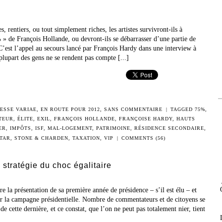
entiers, ou tout simplement riches, les artistes survivront-ils à
% » de François Hollande, ou devront-ils se débarrasser d’une partie de
C’est l’appel au secours lancé par François Hardy dans une interview à
plupart des gens ne se rendent pas compte [...]
ESSE VARIAE
,
EN ROUTE POUR 2012
,
SANS COMMENTAIRE
|
TAGGED
75%
,
TEUR
,
ÉLITE
,
EXIL
,
FRANÇOIS HOLLANDE
,
FRANÇOISE HARDY
,
HAUTS
ER
,
IMPÔTS
,
ISF
,
MAL-LOGEMENT
,
PATRIMOINE
,
RÉSIDENCE SECONDAIRE
,
TAR
,
STONE & CHARDEN
,
TAXATION
,
VIP
|
COMMENTS (56)
 stratégie du choc égalitaire
re la présentation de sa première année de présidence – s’il est élu – et
ur la campagne présidentielle. Nombre de commentateurs et de citoyens se
de cette dernière, et ce constat, que l’on ne peut pas totalement nier, tient