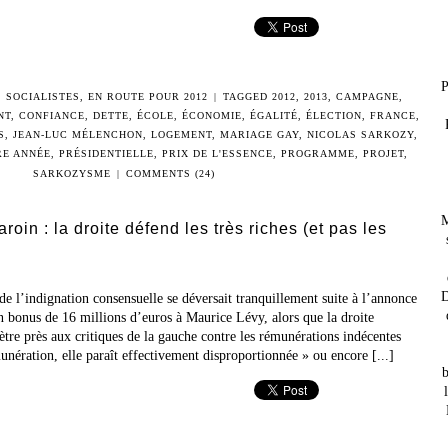
P
 SOCIALISTES
,
EN ROUTE POUR 2012
|
TAGGED
2012
,
2013
,
CAMPAGNE
,
NT
,
CONFIANCE
,
DETTE
,
ÉCOLE
,
ÉCONOMIE
,
ÉGALITÉ
,
ÉLECTION
,
FRANCE
,
S
,
JEAN-LUC MÉLENCHON
,
LOGEMENT
,
MARIAGE GAY
,
NICOLAS SARKOZY
,
RE ANNÉE
,
PRÉSIDENTIELLE
,
PRIX DE L'ESSENCE
,
PROGRAMME
,
PROJET
,
SARKOZYSME
|
COMMENTS (24)
M
oin : la droite défend les très riches (et pas les
D
 de l’indignation consensuelle se déversait tranquillement suite à l’annonce
n bonus de 16 millions d’euros à Maurice Lévy, alors que la droite
mètre près aux critiques de la gauche contre les rémunérations indécentes
munération, elle paraît effectivement disproportionnée » ou encore [...]
b