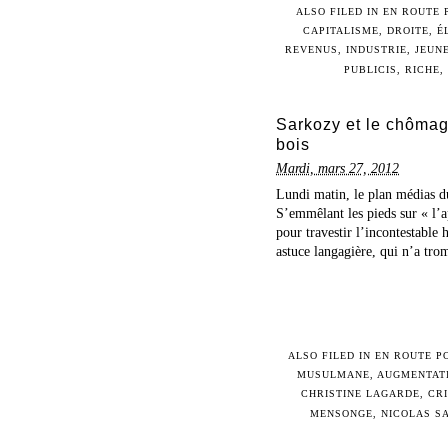
ALSO FILED IN
EN ROUTE 
CAPITALISME
,
DROITE
,
É
REVENUS
,
INDUSTRIE
,
JEUN
PUBLICIS
,
RICHE
,
Sarkozy et le chômage
bois
Mardi, mars 27, 2012
Lundi matin, le plan médias du
S’emmêlant les pieds sur « l’
pour travestir l’incontestabl
astuce langagière, qui n’a trom
ALSO FILED IN
EN ROUTE P
MUSULMANE
,
AUGMENTAT
CHRISTINE LAGARDE
,
CR
MENSONGE
,
NICOLAS S