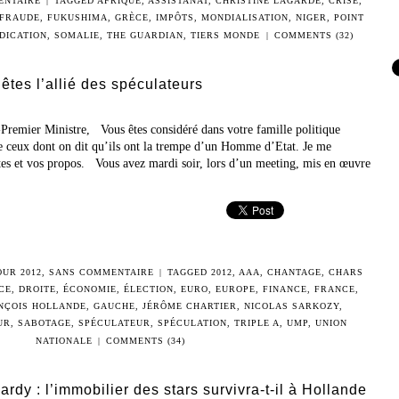
ENTAIRE
|
TAGGED
AFRIQUE
,
ASSISTANAT
,
CHRISTINE LAGARDE
,
CRISE
,
FRAUDE
,
FUKUSHIMA
,
GRÈCE
,
IMPÔTS
,
MONDIALISATION
,
NIGER
,
POINT
DICATION
,
SOMALIE
,
THE GUARDIAN
,
TIERS MONDE
|
COMMENTS (32)
 êtes l’allié des spéculateurs
-Premier Ministre, Vous êtes considéré dans votre famille politique
 ceux dont on dit qu’ils ont la trempe d’un Homme d’Etat. Je me
ctes et vos propos. Vous avez mardi soir, lors d’un meeting, mis en œuvre
OUR 2012
,
SANS COMMENTAIRE
|
TAGGED
2012
,
AAA
,
CHANTAGE
,
CHARS
CE
,
DROITE
,
ÉCONOMIE
,
ÉLECTION
,
EURO
,
EUROPE
,
FINANCE
,
FRANCE
,
NÇOIS HOLLANDE
,
GAUCHE
,
JÉRÔME CHARTIER
,
NICOLAS SARKOZY
,
UR
,
SABOTAGE
,
SPÉCULATEUR
,
SPÉCULATION
,
TRIPLE A
,
UMP
,
UNION
NATIONALE
|
COMMENTS (34)
rdy : l’immobilier des stars survivra-t-il à Hollande