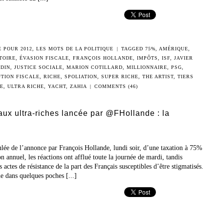
 POUR 2012
,
LES MOTS DE LA POLITIQUE
|
TAGGED
75%
,
AMÉRIQUE
,
TOIRE
,
ÉVASION FISCALE
,
FRANÇOIS HOLLANDE
,
IMPÔTS
,
ISF
,
JAVIER
DIN
,
JUSTICE SOCIALE
,
MARION COTILLARD
,
MILLIONNAIRE
,
PSG
,
TION FISCALE
,
RICHE
,
SPOLIATION
,
SUPER RICHE
,
THE ARTIST
,
TIERS
E
,
ULTRA RICHE
,
YACHT
,
ZAHIA
|
COMMENTS (46)
x ultra-riches lancée par @FHollande : la
e de l’annonce par François Hollande, lundi soir, d’une taxation à 75%
n annuel, les réactions ont afflué toute la journée de mardi, tandis
s actes de résistance de la part des Français susceptibles d’être stigmatisés.
ue dans quelques poches [...]