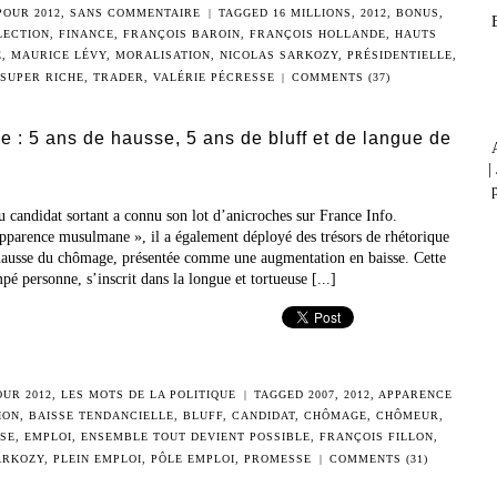
POUR 2012
,
SANS COMMENTAIRE
|
TAGGED
16 MILLIONS
,
2012
,
BONUS
,
LECTION
,
FINANCE
,
FRANÇOIS BAROIN
,
FRANÇOIS HOLLANDE
,
HAUTS
E
,
MAURICE LÉVY
,
MORALISATION
,
NICOLAS SARKOZY
,
PRÉSIDENTIELLE
,
SUPER RICHE
,
TRADER
,
VALÉRIE PÉCRESSE
|
COMMENTS (37)
 : 5 ans de hausse, 5 ans de bluff et de langue de
|
p
 candidat sortant a connu son lot d’anicroches sur France Info.
apparence musulmane », il a également déployé des trésors de rhétorique
e hausse du chômage, présentée comme une augmentation en baisse. Cette
pé personne, s’inscrit dans la longue et tortueuse [...]
OUR 2012
,
LES MOTS DE LA POLITIQUE
|
TAGGED
2007
,
2012
,
APPARENCE
ION
,
BAISSE TENDANCIELLE
,
BLUFF
,
CANDIDAT
,
CHÔMAGE
,
CHÔMEUR
,
ISE
,
EMPLOI
,
ENSEMBLE TOUT DEVIENT POSSIBLE
,
FRANÇOIS FILLON
,
ARKOZY
,
PLEIN EMPLOI
,
PÔLE EMPLOI
,
PROMESSE
|
COMMENTS (31)