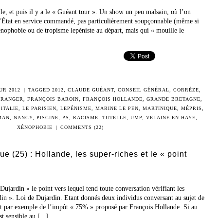
lle, et puis il y a le « Guéant tour ». Un show un peu malsain, où l’on
’État en service commandé, pas particulièrement soupçonnable (même si
xénophobie ou de tropisme lepéniste au départ, mais qui « mouille le
UR 2012
|
TAGGED
2012
,
CLAUDE GUÉANT
,
CONSEIL GÉNÉRAL
,
CORRÈZE
,
TRANGER
,
FRANÇOIS BAROIN
,
FRANÇOIS HOLLANDE
,
GRANDE BRETAGNE
,
,
ITALIE
,
LE PARISIEN
,
LEPÉNISME
,
MARINE LE PEN
,
MARTINIQUE
,
MÉPRIS
,
MAN
,
NANCY
,
PISCINE
,
PS
,
RACISME
,
TUTELLE
,
UMP
,
VELAINE-EN-HAYE
,
XÉNOPHOBIE
|
COMMENTS (22)
ue (25) : Hollande, les super-riches et le « point
Dujardin » le point vers lequel tend toute conversation vérifiant les
din ». Loi de Dujardin. Etant donnés deux individus conversant au sujet de
 et par exemple de l’impôt « 75% » proposé par François Hollande. Si au
 sensible au [...]