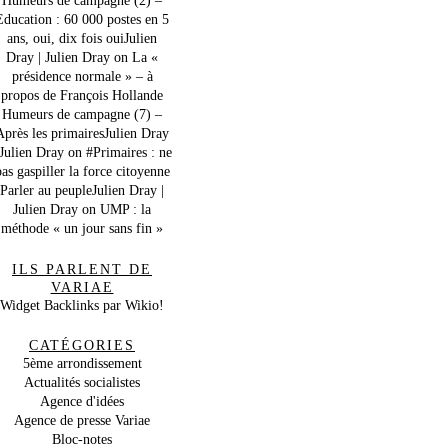
Education : 60 000 postes en 5
ans, oui, dix fois ouiJulien
Dray | Julien Dray
on
La «
présidence normale » – à
propos de François Hollande
Humeurs de campagne (7) –
Après les primairesJulien Dray
 Julien Dray
on
#Primaires : ne
as gaspiller la force citoyenne
Parler au peupleJulien Dray |
Julien Dray
on
UMP : la
méthode « un jour sans fin »
ILS PARLENT DE
VARIAE
Widget Backlinks par Wikio!
CATÉGORIES
5ème arrondissement
Actualités socialistes
Agence d'idées
Agence de presse Variae
Bloc-notes