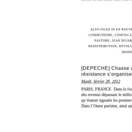
ALSO FILED IN
EN ROUTE
COMMUNISME
,
CONFISCA
PASTORE
,
JEAN DUJAR
REDISTRIBUTION
,
RÉVOLU
MOND
[DEPECHE] Chasse au
résistance s’organise
Mardi, février 28, 2012
PARIS, FRANCE. Dans la foulé
des revenus dépassant le millio
qu’étaient signalés les premier
Dans l’Ouest parisien, ainsi q