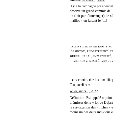
Il y a la campagne présidentie
observe un grand commis de l
on finit par s’interroger) de 
maillot » en faisant le [...]
ALSO FILED IN
EN ROUTE PO
DÉSINTOX
,
ENDETTEMENT
,
É
GRÈCE
,
HALAL
,
IMMATURITÉ
MERKOZY
,
MIXITÉ
,
MUSUL
Les mots de la politiq
Dujardin »
Jeudi, mars 1, 2012
Définition. Est appelé « point 
prémisses de la « loi de Dujar
la sur-taxation des « riches »
moins un des deux individus est