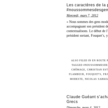
Les caractères de la p
#noussommesdesgen
Mercredi, mars 7, 2012
« Nous sommes des gens modest
accompagnant son président de
contextualisons. Le début de l
président sortant, Fouquet’s, y
ALSO FILED IN
EN ROUTE 
TAGGED
#NOUSSOMMESDE
CHÔMAGE
,
CHRISTIAN EST
FLAMBEUR
,
FOUQUET'S
,
FR
MODESTE
,
NICOLAS SARKO
Claude Guéant s’acha
Grecs
Dimanche, mars 4, 2012