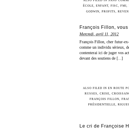
ALSO FILED IN
SANS COMM
ÉCOLE
,
ENFANT
,
FISC
,
FMI
,
GODWIN
,
PROFITS
,
REVEN
François Fillon, vous
Mercredi, avril 11, 2012
François Fillon, cher futur-ex
comme un individu sérieux, de
contenterai ici de juger vos a
devant des soutiens de [...]
ALSO FILED IN
EN ROUTE P
RUSSES
,
CRISE
,
CROISSAN
FRANÇOIS FILLON
,
FRA
PRÉSIDENTIELLE
,
RIGUE
Le cri de Françoise Ha