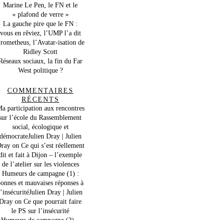
Marine Le Pen, le FN et le
« plafond de verre »
La gauche pire que le FN :
vous en rêviez, l’UMP l’a dit
rometheus, l’Avatar-isation de
Ridley Scott
Réseaux sociaux, la fin du Far
West politique ?
COMMENTAIRES
RÉCENTS
a participation aux rencontres
sur l’école du Rassemblement
social, écologique et
démocrateJulien Dray | Julien
ray
on
Ce qui s’est réellement
dit et fait à Dijon – l’exemple
de l’atelier sur les violences
Humeurs de campagne (1) :
onnes et mauvaises réponses à
l’insécuritéJulien Dray | Julien
Dray
on
Ce que pourrait faire
le PS sur l’insécurité
Humeurs de campagne (2) –