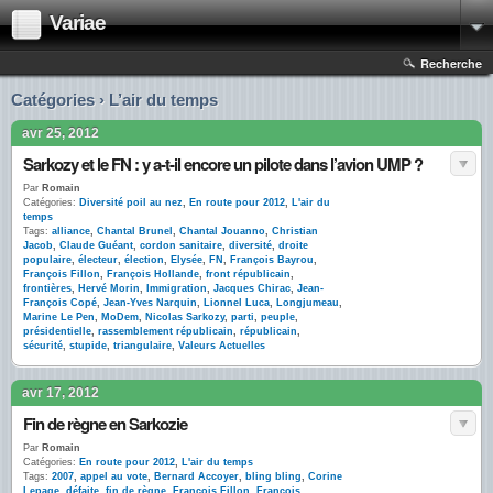
Variae
Recherche
Catégories › L’air du temps
avr 25, 2012
Sarkozy et le FN : y a-t-il encore un pilote dans l’avion UMP ?
Par
Romain
Catégories:
Diversité poil au nez
,
En route pour 2012
,
L'air du
temps
Tags:
alliance
,
Chantal Brunel
,
Chantal Jouanno
,
Christian
Jacob
,
Claude Guéant
,
cordon sanitaire
,
diversité
,
droite
populaire
,
électeur
,
élection
,
Elysée
,
FN
,
François Bayrou
,
François Fillon
,
François Hollande
,
front républicain
,
frontières
,
Hervé Morin
,
Immigration
,
Jacques Chirac
,
Jean-
François Copé
,
Jean-Yves Narquin
,
Lionnel Luca
,
Longjumeau
,
Marine Le Pen
,
MoDem
,
Nicolas Sarkozy
,
parti
,
peuple
,
présidentielle
,
rassemblement républicain
,
républicain
,
sécurité
,
stupide
,
triangulaire
,
Valeurs Actuelles
avr 17, 2012
Fin de règne en Sarkozie
Par
Romain
Catégories:
En route pour 2012
,
L'air du temps
Tags:
2007
,
appel au vote
,
Bernard Accoyer
,
bling bling
,
Corine
Lepage
,
défaite
,
fin de règne
,
François Fillon
,
François