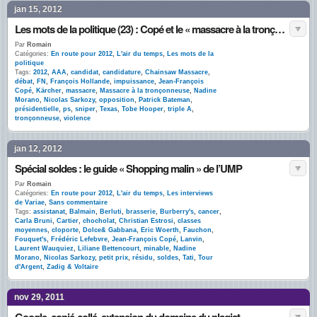
jan 15, 2012
Les mots de la politique (23) : Copé et le « massacre à la tronçonneuse »
Par
Romain
Catégories:
En route pour 2012
,
L'air du temps
,
Les mots de la
politique
Tags:
2012
,
AAA
,
candidat
,
candidature
,
Chainsaw Massacre
,
débat
,
FN
,
François Hollande
,
impuissance
,
Jean-François
Copé
,
Kärcher
,
massacre
,
Massacre à la tronçonneuse
,
Nadine
Morano
,
Nicolas Sarkozy
,
opposition
,
Patrick Bateman
,
présidentielle
,
ps
,
sniper
,
Texas
,
Tobe Hooper
,
triple A
,
tronçonneuse
,
violence
jan 12, 2012
Spécial soldes : le guide « Shopping malin » de l’UMP
Par
Romain
Catégories:
En route pour 2012
,
L'air du temps
,
Les interviews
de Variae
,
Sans commentaire
Tags:
assistanat
,
Balmain
,
Berluti
,
brasserie
,
Burberry's
,
cancer
,
Carla Bruni
,
Cartier
,
chocholat
,
Christian Estrosi
,
classes
moyennes
,
cloporte
,
Dolce& Gabbana
,
Eric Woerth
,
Fauchon
,
Fouquet's
,
Frédéric Lefebvre
,
Jean-François Copé
,
Lanvin
,
Laurent Wauquiez
,
Liliane Bettencourt
,
minable
,
Nadine
Morano
,
Nicolas Sarkozy
,
petit prix
,
résidu
,
soldes
,
Tati
,
Tour
d'Argent
,
Zadig & Voltaire
nov 29, 2011