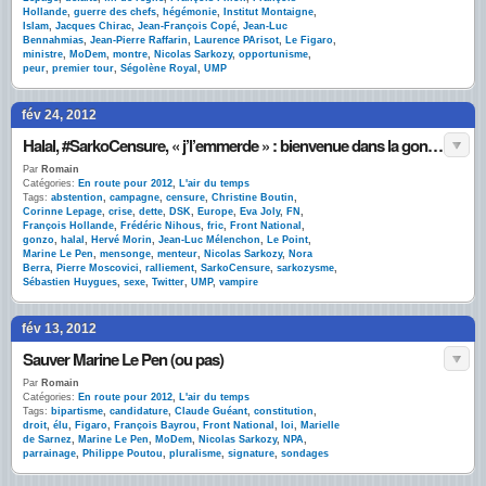
Hollande
,
guerre des chefs
,
hégémonie
,
Institut Montaigne
,
Islam
,
Jacques Chirac
,
Jean-François Copé
,
Jean-Luc
Bennahmias
,
Jean-Pierre Raffarin
,
Laurence PArisot
,
Le Figaro
,
ministre
,
MoDem
,
montre
,
Nicolas Sarkozy
,
opportunisme
,
peur
,
premier tour
,
Ségolène Royal
,
UMP
fév 24, 2012
Halal, #SarkoCensure, « j’l’emmerde » : bienvenue dans la gonzo-campagne présidentielle
Par
Romain
Catégories:
En route pour 2012
,
L'air du temps
Tags:
abstention
,
campagne
,
censure
,
Christine Boutin
,
Corinne Lepage
,
crise
,
dette
,
DSK
,
Europe
,
Eva Joly
,
FN
,
François Hollande
,
Frédéric Nihous
,
fric
,
Front National
,
gonzo
,
halal
,
Hervé Morin
,
Jean-Luc Mélenchon
,
Le Point
,
Marine Le Pen
,
mensonge
,
menteur
,
Nicolas Sarkozy
,
Nora
Berra
,
Pierre Moscovici
,
ralliement
,
SarkoCensure
,
sarkozysme
,
Sébastien Huygues
,
sexe
,
Twitter
,
UMP
,
vampire
fév 13, 2012
Sauver Marine Le Pen (ou pas)
Par
Romain
Catégories:
En route pour 2012
,
L'air du temps
Tags:
bipartisme
,
candidature
,
Claude Guéant
,
constitution
,
droit
,
élu
,
Figaro
,
François Bayrou
,
Front National
,
loi
,
Marielle
de Sarnez
,
Marine Le Pen
,
MoDem
,
Nicolas Sarkozy
,
NPA
,
parrainage
,
Philippe Poutou
,
pluralisme
,
signature
,
sondages