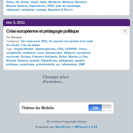
Grèce
,
Hu Jintao
,
impôt
,
Italie
,
Merkozie
,
Merkozy
,
Moody's
,
Nicolas Sarkozy
,
Papandreou
,
PIGS
,
plan de sauvetage
,
règlement
,
solidarité
,
sommet
,
Standard & Poor's
nov 3, 2011
Crise européenne et pédagogie politique
Par
Romain
Catégories:
En route pour 2012
,
Ils cassent nos grèves et le code
du travail
,
L'air du temps
Tags:
Angela Merkel
,
catastrophisme
,
CDS
,
CEVIPOF
,
Chine
,
complexité
,
confiance
,
crise
,
décmocratie
,
défiance
,
eurobond
,
eurocrate
,
Europe
,
François Hollande
,
Grèce
,
Marine Le Pen
,
Nicolas Sarkozy
,
opacité
,
Papandreou
,
pédagogie
,
peuple
,
politique
,
populisme
,
présidentielle
,
ps
,
referendum
,
UMP
Charger plus
d'entrées...
Théme du Mobile
All content Copyright Variae
Propulsé par
WordPress
+
WPtouch 1.9.39