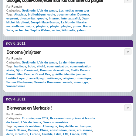
Google, copié-collé, extension du domaine du plagiat
Par
Romain
Catégories:
Geekitude
,
L'air du temps
,
Les médias m'ont tuer
Tags:
Altavista
,
bibliothèque
,
copie
,
documentaire
,
Donoma
,
emprunt
,
ghostwriter
,
google
,
Internet
,
intertextualité
,
Jean-
Michel Muglioni
,
Joseph Macé-Scaron
,
Le Monde
,
libraire
,
mezetulle.net
,
nègre
,
plagiaire
,
plagiat
,
plagier
,
plume
,
Rama
Yade
,
recherche
,
Sophie Walon
,
variae
,
Wikipedia
,
yahoo
nov 6, 2011
Donoma (m’a) tuer
Par
Romain
Catégories:
Geekitude
,
L'air du temps
,
La dernière séance
Tags:
banlieue
,
bobo
,
cliché
,
communication
,
communication
virale
,
Djinn Carrénard
,
Donoma
,
dramatique
,
Emilia Derou-
Bernal
,
film
,
France
,
Grand Rex
,
guérilla
,
identité
,
jeunes
,
Laetitia Lopez
,
Laura Kpegli
,
métissage
,
religion
,
romantique
,
Salomé Blechmans
,
Sékouba Doucouré
,
société
,
stéréotype
,
Vincent Perez
nov 4, 2011
Bienvenue en Merkozie !
Par
Romain
Catégories:
En route pour 2012
,
Ils cassent nos grèves et le code
du travail
,
L'air du temps
,
Sans commentaire
Tags:
agence de notation
,
Allemagne
,
Angela Merkel
,
banque
,
Barack Obama
,
Cannes
,
Chine
,
constitution
,
crise
,
croissance
,
dette
,
directoire
,
Europe
,
fiscalité
,
Fitch
,
FMI
,
France
,
G20
,