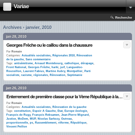
Variae
Recherche
Archives › janvier, 2010
jan 28, 2010
Georges Frêche ou le caillou dans la chaussure
Par
Romain
Catégories:
Actualités socialistes
,
Régionales 2010
,
Rénovation
de la gauche
,
Sans commentaire
Tags:
antisémitisme
,
Arnaud Montebourg
,
catholique
,
dérapage
,
Front National
,
Georges Frêche
,
harki
,
juif
,
Languedoc-
Roussillon
,
Laurent Fabius
,
Martine Aubry
,
Montpellier
,
Parti
socialiste
,
racisme
,
régionales
,
Rénovation
,
Septimanie
jan 26, 2010
Enterrement de première classe pour la Vème République à la Bellevilloise
Par
Romain
Catégories:
Actualités socialistes
,
Rénovation de la gauche
Tags:
constitution
,
Espoir A Gauche
,
Etat
,
Europe écologie
,
François de Rugy
,
François Rebsamen
,
Jean-Pierre Mignard
,
Justice
,
MoDem
,
MUP
,
Nicolas Sarkozy
,
Outreau
,
proportionnelle
,
ps
,
Rassemblement
,
réforme
,
République
,
Vincent Peillon