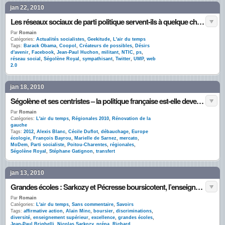
jan 22, 2010
Les réseaux sociaux de parti politique servent-ils à quelque chose ?
Par
Romain
Catégories:
Actualités socialistes
,
Geekitude
,
L'air du temps
Tags:
Barack Obama
,
Coopol
,
Créateurs de possibles
,
Désirs
d'avenir
,
Facebook
,
Jean-Paul Huchon
,
militant
,
NTIC
,
ps
,
réseau social
,
Ségolène Royal
,
sympathisant
,
Twitter
,
UMP
,
web
2.0
jan 18, 2010
Ségolène et ses centristes – la politique française est-elle devenue un gigantesque mercato ?
Par
Romain
Catégories:
L'air du temps
,
Régionales 2010
,
Rénovation de la
gauche
Tags:
2012
,
Alexis Blanc
,
Cécile Duflot
,
débauchage
,
Europe
écologie
,
François Bayrou
,
Marielle de Sarnez
,
mercato
,
MoDem
,
Parti socialiste
,
Poitou-Charentes
,
régionales
,
Ségolène Royal
,
Stéphane Gatignon
,
transfert
jan 13, 2010
Grandes écoles : Sarkozy et Pécresse boursicotent, l’enseignement supérieur se détricote
Par
Romain
Catégories:
L'air du temps
,
Sans commentaire
,
Savoirs
Tags:
affirmative action
,
Alain Minc
,
boursier
,
discriminations
,
diversité
,
enseignement supérieur
,
excellence
,
grandes écoles
,
Jean-Paul Brighelli
,
Nicolas Sarkozy
,
prépa
,
Richard