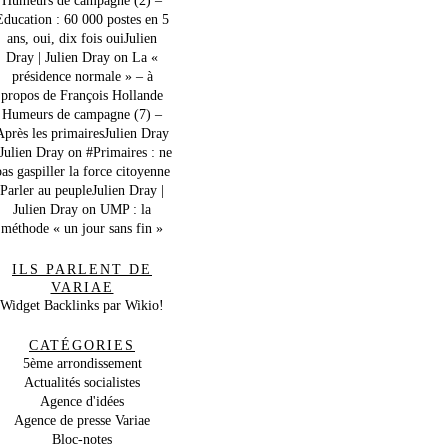
Education : 60 000 postes en 5
ans, oui, dix fois ouiJulien
Dray | Julien Dray
on
La «
présidence normale » – à
propos de François Hollande
Humeurs de campagne (7) –
Après les primairesJulien Dray
 Julien Dray
on
#Primaires : ne
as gaspiller la force citoyenne
Parler au peupleJulien Dray |
Julien Dray
on
UMP : la
méthode « un jour sans fin »
ILS PARLENT DE
VARIAE
Widget Backlinks par Wikio!
CATÉGORIES
5ème arrondissement
Actualités socialistes
Agence d'idées
Agence de presse Variae
Bloc-notes