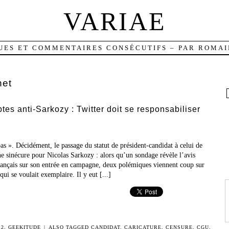
VARIAE
UES ET COMMENTAIRES CONSÉCUTIFS – PAR ROMAI
net
s anti-Sarkozy : Twitter doit se responsabiliser
as ». Décidément, le passage du statut de président-candidat à celui de
ne sinécure pour Nicolas Sarkozy : alors qu’un sondage révèle l’avis
rançais sur son entrée en campagne, deux polémiques viennent coup sur
qui se voulait exemplaire. Il y eut [...]
12
,
GEEKITUDE
|
ALSO TAGGED
CANDIDAT
,
CARICATURE
,
CENSURE
,
CGU
,