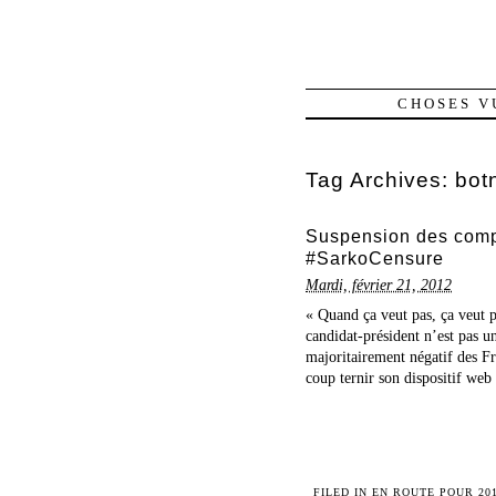
CHOSES V
Tag Archives:
bot
Suspension des compte
#SarkoCensure
Mardi, février 21, 2012
« Quand ça veut pas, ça veut p
candidat-président n’est pas u
majoritairement négatif des F
coup ternir son dispositif web 
FILED IN
EN ROUTE POUR 20