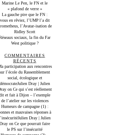
Marine Le Pen, le FN et le
« plafond de verre »
La gauche pire que le FN :
vous en rêviez, l’UMP l’a dit
rometheus, l’Avatar-isation de
Ridley Scott
Réseaux sociaux, la fin du Far
West politique ?
COMMENTAIRES
RÉCENTS
a participation aux rencontres
sur l’école du Rassemblement
social, écologique et
démocrateJulien Dray | Julien
ray
on
Ce qui s’est réellement
dit et fait à Dijon – l’exemple
de l’atelier sur les violences
Humeurs de campagne (1) :
onnes et mauvaises réponses à
l’insécuritéJulien Dray | Julien
Dray
on
Ce que pourrait faire
le PS sur l’insécurité
Humeurs de campagne (2) –