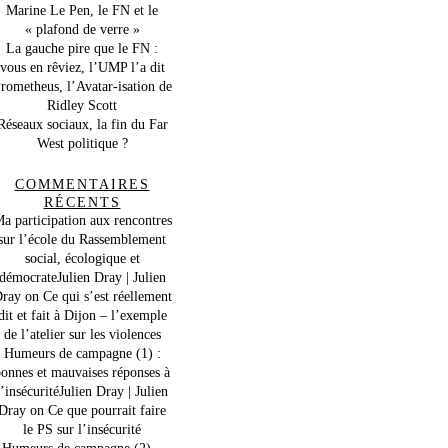
Marine Le Pen, le FN et le
« plafond de verre »
La gauche pire que le FN :
vous en rêviez, l’UMP l’a dit
rometheus, l’Avatar-isation de
Ridley Scott
Réseaux sociaux, la fin du Far
West politique ?
COMMENTAIRES
RÉCENTS
a participation aux rencontres
sur l’école du Rassemblement
social, écologique et
démocrateJulien Dray | Julien
ray
on
Ce qui s’est réellement
dit et fait à Dijon – l’exemple
de l’atelier sur les violences
Humeurs de campagne (1) :
onnes et mauvaises réponses à
l’insécuritéJulien Dray | Julien
Dray
on
Ce que pourrait faire
le PS sur l’insécurité
Humeurs de campagne (2) –