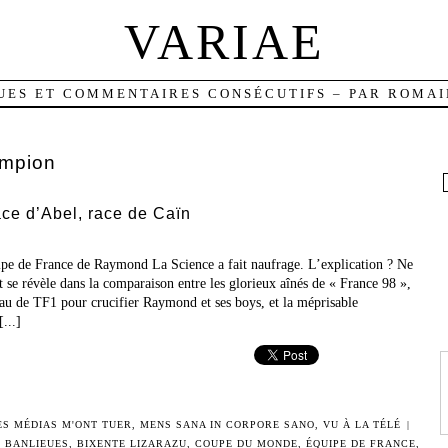
VARIAE
UES ET COMMENTAIRES CONSÉCUTIFS – PAR ROMAI
mpion
ace d’Abel, race de Caïn
quipe de France de Raymond La Science a fait naufrage. L’explication ? Ne
et se révèle dans la comparaison entre les glorieux aînés de « France 98 »,
teau de TF1 pour crucifier Raymond et ses boys, et la méprisable
...]
ES MÉDIAS M'ONT TUER
,
MENS SANA IN CORPORE SANO
,
VU À LA TÉLÉ
|
,
BANLIEUES
,
BIXENTE LIZARAZU
,
COUPE DU MONDE
,
ÉQUIPE DE FRANCE
,