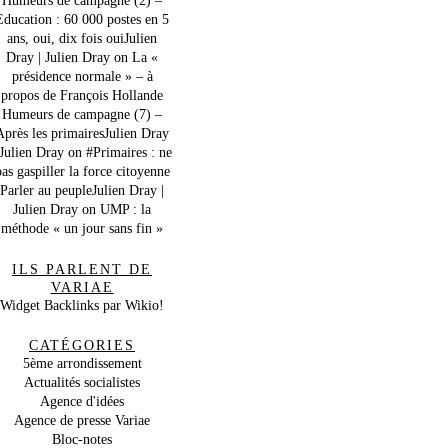
Education : 60 000 postes en 5
ans, oui, dix fois ouiJulien
Dray | Julien Dray
on
La «
présidence normale » – à
propos de François Hollande
Humeurs de campagne (7) –
Après les primairesJulien Dray
 Julien Dray
on
#Primaires : ne
as gaspiller la force citoyenne
Parler au peupleJulien Dray |
Julien Dray
on
UMP : la
méthode « un jour sans fin »
ILS PARLENT DE
VARIAE
Widget Backlinks par Wikio!
CATÉGORIES
5ème arrondissement
Actualités socialistes
Agence d'idées
Agence de presse Variae
Bloc-notes