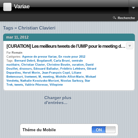
Variae
Recherche
Tags » Christian Clavieri
mar 11, 2012
[CURATION] Les meilleurs tweets de l’UMP pour le meeting de #Villepinte #sarkothon
Par
Romain
Catégories:
Agence de presse Variae
,
En route pour 2012
Tags:
Bernard Debré
,
Bogdanoff
,
Carla Bruni
,
centrale
nucléaire
,
Christian Clavier
,
Christine Boutin
,
curation
,
David
Douillet
,
discours
,
Edouard Balladur
,
Frédéric Lefebvre
,
Gérard
Depardieu
,
Hervé Morin
,
Jean-François Copé
,
Liliane
Bettencourt
,
livetweet
,
M
,
meeting
,
Michèle Alliot-Marie
,
Mickael
Vendetta
,
Nathalie Kosciusko-Morizet
,
Nicolas Sarkozy
,
Star
Trek
,
tweets
,
Valérie Pécresse
,
Villepinte
Charger plus
d'entrées...
Théme du Mobile