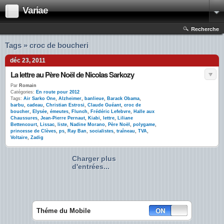
Variae
Recherche
Tags » croc de boucheri
déc 23, 2011
La lettre au Père Noël de Nicolas Sarkozy
Par
Romain
Catégories:
En route pour 2012
Tags:
Air Sarko One
,
Alzheimer
,
banlieue
,
Barack Obama
,
barbu
,
cadeau
,
Christian Estrosi
,
Claude Guéant
,
croc de
boucher
,
Elysée
,
émeutes
,
Flunch
,
Frédéric Lefebvre
,
Halle aux
Chaussures
,
Jean-Pierre Pernaut
,
Kiabi
,
lettre
,
Liliane
Bettencourt
,
Lissac
,
liste
,
Nadine Morano
,
Père Noël
,
polygame
,
princesse de Clèves
,
ps
,
Ray Ban
,
socialistes
,
traîneau
,
TVA
,
Voltaire
,
Zadig
Charger plus
d'entrées...
Théme du Mobile