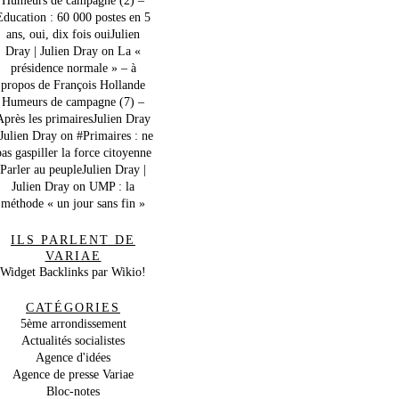
Education : 60 000 postes en 5
ans, oui, dix fois ouiJulien
Dray | Julien Dray
on
La «
présidence normale » – à
propos de François Hollande
Humeurs de campagne (7) –
Après les primairesJulien Dray
 Julien Dray
on
#Primaires : ne
as gaspiller la force citoyenne
Parler au peupleJulien Dray |
Julien Dray
on
UMP : la
méthode « un jour sans fin »
ILS PARLENT DE
VARIAE
Widget Backlinks par Wikio!
CATÉGORIES
5ème arrondissement
Actualités socialistes
Agence d'idées
Agence de presse Variae
Bloc-notes