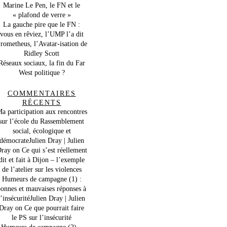
Marine Le Pen, le FN et le
« plafond de verre »
La gauche pire que le FN :
vous en rêviez, l’UMP l’a dit
rometheus, l’Avatar-isation de
Ridley Scott
Réseaux sociaux, la fin du Far
West politique ?
COMMENTAIRES
RÉCENTS
a participation aux rencontres
sur l’école du Rassemblement
social, écologique et
démocrateJulien Dray | Julien
ray
on
Ce qui s’est réellement
dit et fait à Dijon – l’exemple
de l’atelier sur les violences
Humeurs de campagne (1) :
onnes et mauvaises réponses à
l’insécuritéJulien Dray | Julien
Dray
on
Ce que pourrait faire
le PS sur l’insécurité
Humeurs de campagne (2) –