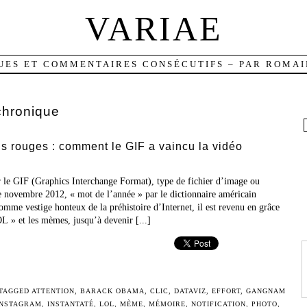
VARIAE
UES ET COMMENTAIRES CONSÉCUTIFS – PAR ROMAI
chronique
s rouges : comment le GIF a vaincu la vidéo
r le GIF (Graphics Interchange Format), type de fichier d’image ou
e novembre 2012, « mot de l’année » par le dictionnaire américain
mme vestige honteux de la préhistoire d’Internet, il est revenu en grâce
OL » et les mèmes, jusqu’à devenir [...]
 TAGGED
ATTENTION
,
BARACK OBAMA
,
CLIC
,
DATAVIZ
,
EFFORT
,
GANGNAM
INSTAGRAM
,
INSTANTATÉ
,
LOL
,
MÈME
,
MÉMOIRE
,
NOTIFICATION
,
PHOTO
,