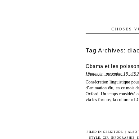
CHOSES V
Tag Archives:
dia
Obama et les poisson
Dimanche, novembre 18, 2012
Consécration linguistique pou
d’animation élu, en ce mois d
Oxford. Un temps considéré co
via les forums, la culture « L
FILED IN
GEEKITUDE
|
ALSO
STYLE
,
GIF
,
INFOGRAPHIE
,