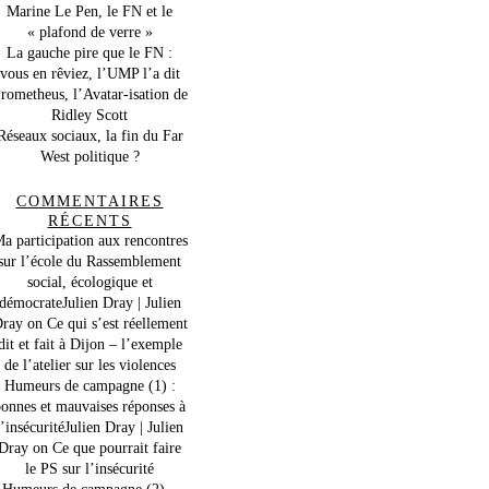
Marine Le Pen, le FN et le
« plafond de verre »
La gauche pire que le FN :
vous en rêviez, l’UMP l’a dit
rometheus, l’Avatar-isation de
Ridley Scott
Réseaux sociaux, la fin du Far
West politique ?
COMMENTAIRES
RÉCENTS
a participation aux rencontres
sur l’école du Rassemblement
social, écologique et
démocrateJulien Dray | Julien
ray
on
Ce qui s’est réellement
dit et fait à Dijon – l’exemple
de l’atelier sur les violences
Humeurs de campagne (1) :
onnes et mauvaises réponses à
l’insécuritéJulien Dray | Julien
Dray
on
Ce que pourrait faire
le PS sur l’insécurité
Humeurs de campagne (2) –