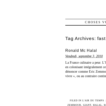
CHOSES V
Tag Archives:
fast
Ronald Mc Halal
Vendredi, septembre 3, 2010
La France culinaire a peur. L’
en colonisant intégralement cer
dénoncer comme Eric Zemmour «
vivre », ou au contraire contin
FILED IN
L'AIR DU TEMPS
ZEMMOUR
,
GIANT
,
HALAL
,
H