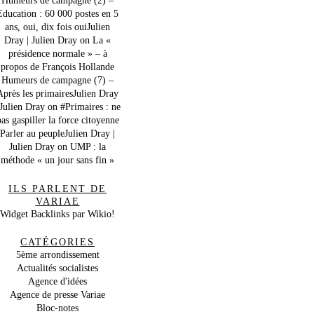
Education : 60 000 postes en 5
ans, oui, dix fois ouiJulien
Dray | Julien Dray
on
La «
présidence normale » – à
propos de François Hollande
Humeurs de campagne (7) –
Après les primairesJulien Dray
 Julien Dray
on
#Primaires : ne
as gaspiller la force citoyenne
Parler au peupleJulien Dray |
Julien Dray
on
UMP : la
méthode « un jour sans fin »
ILS PARLENT DE
VARIAE
Widget Backlinks par Wikio!
CATÉGORIES
5ème arrondissement
Actualités socialistes
Agence d'idées
Agence de presse Variae
Bloc-notes