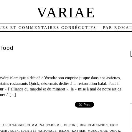
VARIAE
UES ET COMMENTAIRES CONSÉCUTIFS – PAR ROMAI
 food
hydre islamique a décidé d’étendre son emprise jusque dans nos assiettes,
tains restaurants Quick, désormais dédiés à la restauration halal. Faut-il
 l’alliance du marché et du minaret », la « mise à mal de notre art de
uer à [...]
|
ALSO TAGGED
COMMUNAUTARISME
,
CUISINE
,
DISCRIMINATION
,
ERIC
AMBURGER
,
IDENTITÉ NATIONALE
,
ISLAM
,
KASHER
,
MUSULMAN
,
QUICK
,