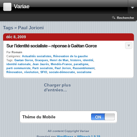
Variae
Recherche
Tags » Paul Jorioni
déc 8, 2009
Sur l’identité socialiste – réponse à Gaëtan Gorce
Par
Romain
Catégories:
Actualités socialistes
,
Rénovation de la gauche
Tags:
Gaetan Gorce
,
Gracques
,
Henri de Man
,
histoire
,
identité
,
identité nationale
,
Jean Jaurès
,
Mendès-France
,
paradigme
,
parti communiste
,
Parti socialiste
,
Paul Jorion
,
Rassemblement
,
Rénovation
,
révolution
,
SFIO
,
sociale-démocratie
,
socialisme
Charger plus
d'entrées...
Théme du Mobile
All content Copyright Variae
Propulsé par
WordPress
+
WPtouch 1.9.39