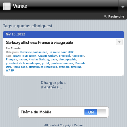
Variae
Recherche
Tags » quotas ethniquesi
fév 10, 2012
Sarkozy affiche sa France à visage pâle
Par
Romain
Catégories:
Diversité poil au nez
,
En route pour 2012
Tags:
Blanc
,
civilisation
,
Claude Guéant
,
diversité
,
Facebook
,
Français
,
nation
,
Nicolas Sarkozy
,
page
,
photographie
,
président de la république
,
profil
,
quotas ethniques
,
Rachida
Dati
,
Rama Yade
,
statistiques ethniques
,
symbole
,
timeline
,
WASP
Charger plus
d'entrées...
Théme du Mobile
All content Copyright Variae