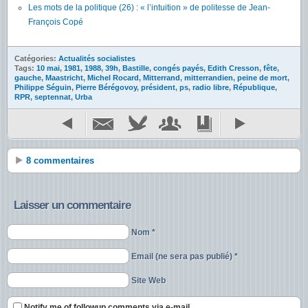
Les mots de la politique (26) : « l’intuition » de politesse de Jean-
François Copé
Catégories:
Actualités socialistes
Tags:
10 mai
,
1981
,
1988
,
39h
,
Bastille
,
congés payés
,
Edith Cresson
,
fête
,
gauche
,
Maastricht
,
Michel Rocard
,
Mitterrand
,
mitterrandien
,
peine de mort
,
Philippe Séguin
,
Pierre Bérégovoy
,
président
,
ps
,
radio libre
,
République
,
RPR
,
septennat
,
Urba
8 commentaires
Laisser un commentaire
Nom *
Email (ne sera pas publié) *
Site Web
Notify me of followup comments via e-mail