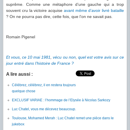
suprême. Comme une métaphore d’une gauche qui a trop
souvent cru la victoire acquise
avant même d’avoir livré bataille
? On ne pourra pas dire, cette fois, que l’on ne savait pas.
Romain Pigenel
Et
vous
,
ce
10
mai
1981
,
vécu
ou
non
,
quel
est
votre
avis
sur
ce
jour
entré
dans
l’histoire
de
France
?
A lire aussi :
Célébrez, célébrez, il en restera toujours
quelque chose
EXCLUSIF VARIAE : l’hommage de l’Elysée à Nicolas Sarkozy
Luc Chatel, vous me décevez beaucoup.
Toulouse, Mohamed Merah : Luc Chatel remet une pièce dans le
jukebox