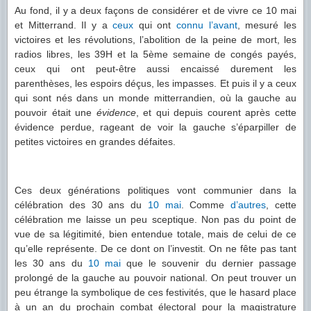
Au fond, il y a deux façons de considérer et de vivre ce 10 mai
et Mitterrand. Il y a
ceux
qui ont
connu
l’avant
, mesuré les
victoires et les révolutions, l’abolition de la peine de mort, les
radios libres, les 39H et la 5ème semaine de congés payés,
ceux qui ont peut-être aussi encaissé durement les
parenthèses, les espoirs déçus, les impasses. Et puis il y a ceux
qui sont nés dans un monde mitterrandien, où la gauche au
pouvoir était une
évidence
, et qui depuis courent après cette
évidence perdue, rageant de voir la gauche s’éparpiller de
petites victoires en grandes défaites.
Ces deux générations politiques vont communier dans la
célébration des 30 ans du
10 mai
. Comme
d’autres
, cette
célébration me laisse un peu sceptique. Non pas du point de
vue de sa légitimité, bien entendue totale, mais de celui de ce
qu’elle représente. De ce dont on l’investit. On ne fête pas tant
les 30 ans du
10 mai
que le souvenir du dernier passage
prolongé de la gauche au pouvoir national. On peut trouver un
peu étrange la symbolique de ces festivités, que le hasard place
à un an du prochain combat électoral pour la magistrature