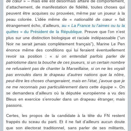
de cœur
» – mais elle est désormais affaire de comportement,
d’attachement, de manifestation de fidélité, toutes choses qui
peuvent être acquises ou prouvées, même par un joueur à la
peau colorée. L’idée même de «
nationalité de cœur
» fait
étrangement écho, d’ailleurs,
au «
La France tu l’aimes ou tu la
quittes
» du Président de la République
. Preuve que l’on n’est
plus sur une distinction biologique et raciale indépassable (“un
Noir ne serait jamais complètement français”), Marine Le Pen
énonce même des conditions qui lui feraient éventuellement
revoir sa position : « s
i on entendait parfois parler de
patriotisme dans la bouche de ces joueurs, si un certain nombre
ne refusaient pas de chanter la Marseillaise, si on ne les voyait
pas enroulés dans le drapeau d’autres nations que la nôtre,
peut-être les choses changeraient, mais en l’état, j’avoue que je
ne me reconnais pas particulièrement dans cette équipe
». On
se demandera d’ailleurs où la députée européenne a vu des
Bleus en exercice s’enrouler dans un drapeau étranger, mais
passons.
Certes, les propos de la candidate à la tête du FN restent
frappés du sceau du parti. Et il ne fait d’ailleurs aucun doute
que son électorat traditionnel, sans parler de ses militants,