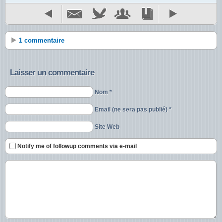
1 commentaire
Laisser un commentaire
Nom *
Email (ne sera pas publié) *
Site Web
Notify me of followup comments via e-mail