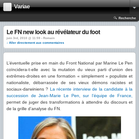
Variae
Recherche
Le FN new look au révélateur du foot
juin 3rd, 2010 @ 11:59 › Romain
↓ Aller directement aux commentaires
L’éventuelle prise en main du Front National par Marine Le Pen
coïncidera-t-elle avec la mutation du vieux parti d’union des
extrêmes-droites en une formation « simplement » populiste et
nationaliste, débarrassée de ses vieux démons racistes et
sociaux-darwiniens ?
La récente interview de la candidate à la
succession de Jean-Marie Le Pen, sur l’équipe de France,
permet de juger des transformations à attendre du discours et
de la grille d’analyse du FN.