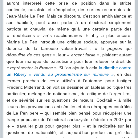
auront interprété cette prise de position dans la stricte
continuité, racialiste et xénophobe, des sorties récurrentes de
Jean-Marie Le Pen. Mais ce discours, c’est son ambivalence et
son habileté, peut aussi parler à un électorat simplement
patriote et chauvin, de même qu’à une certaine partie des
« républicains » virés réactionnaires. Et il y a plus encore.
Marine Le Pen introduit une critique sociale, appuyée sur la
défense de la fameuse valeur-travail : « l
e pognon qui
dégouline de ces gens
», leur «
argent facile
», plaident autant
que leur manque de patriotisme pour leur refuser le droit de
«
représenter la France
». Si l’on ajoute à cela
la diatribe contre
un Ribéry «
vendu au proxénétisme sur mineure
»
, en des
termes proches de ceux utilisés à l’automne pour fustiger
Frédéric Mitterrand, on voit se dessiner un tableau politique très
particulier, mélange de nationalisme, de critique de l’argent-roi,
et de sévérité sur les questions de mœurs. Cocktail – à mille
lieues des provocations antisémites et des dérapages contrôlés
de Le Pen père – qui semble bien pensé pour récupérer une
frange populaire de l’électorat sarkozyste, séduite en 2007 par
le « travailler plus pour gagner plus » et la radicalité sur les
questions de nationalité, et aujourd’hui perdue au gré des