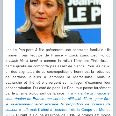
Les Le Pen père & fille présentent une constante familiale : ils
n’aiment pas l’équipe de France «
black blanc beur
», ou
«
black black black
» comme la raillait l’éminent Finkielkraut,
parce qu’elle ne comporte pas assez de blancs. Pour les deux,
un des stigmates de ce cosmopolitisme honni est la réticence
de certains joueurs à entonner la Marseillaise. Mais le
patriarche et l’héritière divergent sur la façon d’exprimer leur
désapprobation. Du côté de papa Le Pen, tout passe forcément
par le prisme biologisant de la race :
«
Il y a entre la France et
cette équipe de France une certaine difficulté d’être ; peut-être
le sélectionneur a-t-il exagéré la proportion de joueurs de
couleur
», affirmait-il ainsi à l’occasion de la Coupe du Monde
200
6. Durant la Coupe d’Europe de 1996, le propos est moins