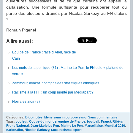
ouvertures successives et de ce que certains ont appelé la
carlaïsation. Une formule suffisante pour récupérer tout ou
partie des électeurs drainés par Nicolas Sarkozy au FN d’alors
?
Romain Pigenel
A lire aussi :
Equipe de France : race d’Abel, race de
Caïn
Les mots de la politique (31) : Marine Le Pen, le FN et le « plafond de
verre »
Zemmour, avocat incompris des statistiques ethniques
Racisme à la FFF : un coup monté par Mediapart ?
Noir c’est noir (?)
Catégories:
Bloc-notes
,
Mens sana in corpore sano
,
Sans commentaire
Tags:
couleur
,
Coupe du monde
,
équipe de France
,
football
,
Franck Ribéry
,
Front National
,
Jean-Marie Le Pen
,
Marine Le Pen
,
Marseillaise
,
Mondial 2010
,
nationalité
,
Nicolas Sarkozy
,
race
,
racisme
,
sport