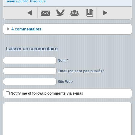
service public
,
théorique
4 commentaires
Laisser un commentaire
Nom *
Email (ne sera pas publié) *
Site Web
Notify me of followup comments via e-mail