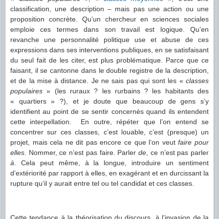
classification, une description – mais pas une action ou une
proposition concrète. Qu’un chercheur en sciences sociales
emploie ces termes dans son travail est logique. Qu’en
revanche une personnalité politique use et abuse de ces
expressions dans ses interventions publiques, en se satisfaisant
du seul fait de les citer, est plus problématique. Parce que ce
faisant, il se cantonne dans le double registre de la description,
et de la mise à distance. Je ne sais pas qui sont les «
classes
populaires
» (les ruraux ? les rurbains ? les habitants des
« quartiers » ?), et je doute que beaucoup de gens s’y
identifient au point de se sentir concernés quand ils entendent
cette interpellation. En outre, répéter que l’on entend se
concentrer sur ces classes, c’est louable, c’est (presque) un
projet, mais cela ne dit pas encore ce que l’on veut
faire pour
elles
. Nommer, ce n’est pas faire. Parler
de
, ce n’est pas parler
à
. Cela peut même, à la longue, introduire un sentiment
d’extériorité par rapport à elles, en exagérant et en durcissant la
rupture qu’il y aurait entre tel ou tel candidat et ces classes.
Cette tendance à la théorisation du discours, à l’invasion de la