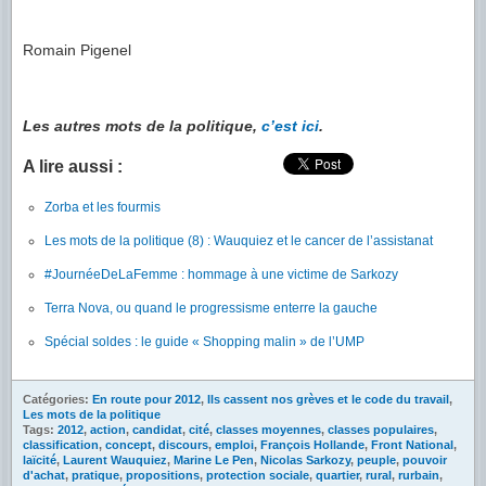
Romain Pigenel
Les autres mots de la politique,
c’est ici
.
A lire aussi :
Zorba et les fourmis
Les mots de la politique (8) : Wauquiez et le cancer de l’assistanat
#JournéeDeLaFemme : hommage à une victime de Sarkozy
Terra Nova, ou quand le progressisme enterre la gauche
Spécial soldes : le guide « Shopping malin » de l’UMP
Catégories:
En route pour 2012
,
Ils cassent nos grèves et le code du travail
,
Les mots de la politique
Tags:
2012
,
action
,
candidat
,
cité
,
classes moyennes
,
classes populaires
,
classification
,
concept
,
discours
,
emploi
,
François Hollande
,
Front National
,
laïcité
,
Laurent Wauquiez
,
Marine Le Pen
,
Nicolas Sarkozy
,
peuple
,
pouvoir
d'achat
,
pratique
,
propositions
,
protection sociale
,
quartier
,
rural
,
rurbain
,