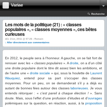
Variae
Recherche
Les mots de la politique (21) : « classes
populaires », « classes moyennes », ces bêtes
curieuses
déc 21st, 2011 @ 07:26 › Romain
↓ Aller directement aux commentaires
En 2012, le peuple sera à l’honneur. A gauche, on se fait fort de
renouer avec les «
classes populaires
». A
droite
, on a d’un côté
une droite populaire dont le titre dit assez bien les ambitions, et
de l’autre une «
droite sociale
» qui, sous la houlette de
Laurent
Wauquiez
, entend pour sa part s’occuper des classes
moyennes. Pour un peu, on se demanderait s’il y a déjà eu
autant de bonnes fées autour des classes
laborieuses
. Je vous
entends rétorquer : «
c’est pareil à chaque élection !
». Sans
doute. Mais, sous l’effet d’une profusion d’études et d’
ouvrages
polémiques sur la question, en réaction, aussi, à la
proposition