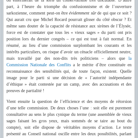
on entérinerait de la sorte un conservatisme très discutable. D’autre
part, à l’heure du triomphe du confusionnisme et de l’ouverture
sarkozienne, comment peut-on être
évidemment
sûr
de qui que ce soit ?
Qui aurait cru que Michel Rocard pourrait glisser du côté obscur ? Et
même sans douter de la capacité de résistance aux sirènes de l’Élysée,
force est de constater que tous les « vieux sages » du parti ont pris
position lors du dernier congrès – ce qui est tout à fait normal. En
résumé, au lieu d’une commission surplombant les courants et les
intérêts particuliers, on risque d’avoir un cénacle officiellement neutre,
mais travaillé par des non-dits très politiciens – alors que
la
Commission Nationale des Conflits
a le mérite d’être constituée en
reconnaissance des sensibilités qui, de toute façon, existent. Quelle
image pour le parti si une décision de « l’autorité indépendante
d’éthique » était contestée par un camp, avec des accusations et des
preuves de partialité !
Vient ensuite la question de l’efficience et des moyens de rétorsion
d’une telle commission. De deux choses l’une : soit elle est purement
consultative au sens le plus cynique du terme (une assemblée de vieux
sages faisant les gros yeux, mais sommés de se taire au bout du
compte), soit elle dispose de véritables moyens d’action. Le texte
présenté au Conseil national oscille entre les deux possibilités, parlant