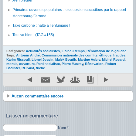
A en pleurer
Primaires ouvertes populaires : les questions suscitées par le rapport
Montebourg/Ferrand
Taxe carbone : halte à l’enfumage !
Tout va bien ! (TAG #155)
Catégories:
Actualités socialistes
,
L'air du temps
,
Rénovation de la gauche
Tags:
Antonin André
,
Commission nationale des conflits
,
éthique
,
fraudes
,
Karim Rissouli
,
Lionel Jospin
,
Malek Boutih
,
Martine Aubry
,
Michel Rocard
,
morale
,
ouverture
,
Parti socialiste
,
Pierre Mauroy
,
Rénovation
,
Robert
Badinter
,
ROSAM
,
triche
Aucun commentaire encore
Laisser un commentaire
Nom *