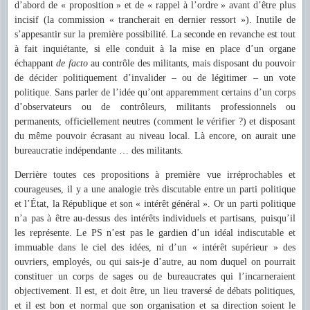
d’abord de « proposition » et de « rappel à l’ordre » avant d’être plus
incisif (la commission « trancherait en dernier ressort »). Inutile de
s’appesantir sur la première possibilité. La seconde en revanche est tout
à fait inquiétante, si elle conduit à la mise en place d’un organe
échappant
de facto
au contrôle des militants, mais disposant du pouvoir
de décider politiquement d’invalider – ou de légitimer – un vote
politique. Sans parler de l’idée qu’ont apparemment certains d’un corps
d’observateurs ou de contrôleurs, militants professionnels ou
permanents, officiellement neutres (comment le vérifier ?) et disposant
du même pouvoir écrasant au niveau local. Là encore, on aurait une
bureaucratie indépendante … des militants.
Derrière toutes ces propositions à première vue irréprochables et
courageuses, il y a une analogie très discutable entre un parti politique
et l’État, la République et son « intérêt général ». Or un parti politique
n’a pas à être au-dessus des intérêts individuels et partisans, puisqu’il
les représente. Le PS n’est pas le gardien d’un idéal indiscutable et
immuable dans le ciel des idées, ni d’un « intérêt supérieur » des
ouvriers, employés, ou qui sais-je d’autre, au nom duquel on pourrait
constituer un corps de sages ou de bureaucrates qui l’incarneraient
objectivement. Il est, et doit être, un lieu traversé de débats politiques,
et il est bon et normal que son organisation et sa direction soient le