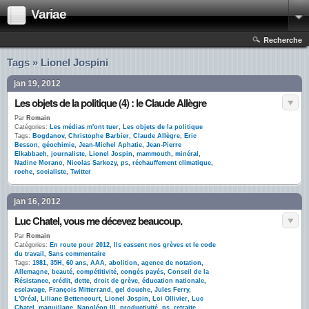
Variae
Recherche
Tags » Lionel Jospini
jan 19, 2012
Les objets de la politique (4) : le Claude Allègre
Par
Romain
Catégories:
Les médias m'ont tuer
,
Les objets de la politique
Tags:
Bogdanov
,
Christophe Barbier
,
Claude Allègre
,
Eric
Besson
,
géochimie
,
Jean-Michel Aphatie
,
Jean-Pierre
Elkabbach
,
journaliste
,
Lionel Jospin
,
mammouth
,
minéral
,
Nadine Morano
,
Nicolas Sarkozy
,
ps
,
réchauffement climatique
,
roche
,
socialiste
,
Twitter
jan 16, 2012
Luc Chatel, vous me décevez beaucoup.
Par
Romain
Catégories:
En route pour 2012
,
Ils cassent nos grèves et le code
du travail
,
Sans commentaire
Tags:
1981
,
35H
,
60 ans
,
AAA
,
abolition
,
agence de notation
,
Allemagne
,
beauté
,
compétitivité
,
congés payés
,
Conseil de la
Résistance
,
crédit
,
dette
,
droit de grève
,
éducation nationale
,
esclavage
,
François Mitterrand
,
gel douche
,
Jules Ferry
,
L'Oréal
,
Liliane Bettencourt
,
Lionel Jospin
,
Loi Ollivier
,
Luc
Chatel
,
maquillage
,
Napoléon III
,
productivité
,
ps
,
retraite
,