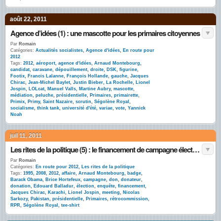
août 22, 2011
Agence d’idées (1) : une mascotte pour les primaires citoyennes
Par
Romain
Catégories:
Actualités socialistes
,
Agence d'idées
,
En route pour
2012
Tags:
2012
,
aéroport
,
agence d'idées
,
Arnaud Montebourg
,
candidat
,
caravane
,
dépouillement
,
droite
,
DSK
,
figurine
,
Footix
,
Francis Lalanne
,
François Hollande
,
gauche
,
Jacques
Chirac
,
Jean-Michel Baylet
,
Justin Bieber
,
La Rochelle
,
Lionel
Jospin
,
LOLcat
,
Manuel Valls
,
Martine Aubry
,
mascotte
,
médiation
,
peluche
,
présidentielle
,
Primaires
,
primairette
,
Primix
,
Primy
,
Saint Nazaire
,
scrutin
,
Ségolène Royal
,
socialisme
,
think tank
,
université d'été
,
variae
,
vote
,
Yannick
Noah
juil 11, 2011
Les rites de la politique (5) : le financement de campagne électorale par petits dons
Par
Romain
Catégories:
En route pour 2012
,
Les rites de la politique
Tags:
1995
,
2008
,
2012
,
affaire
,
Arnaud Montebourg
,
badge
,
Barack Obama
,
Brice Hortefeux
,
campagne
,
don
,
donateur
,
donation
,
Edouard Balladur
,
élection
,
enquête
,
financement
,
Jacques Chirac
,
Karachi
,
Lionel Jospin
,
meeting
,
Nicolas
Sarkozy
,
Pakistan
,
présidentielle
,
Primaires
,
rétrocommission
,
RPR
,
Ségolène Royal
,
tee-shirt