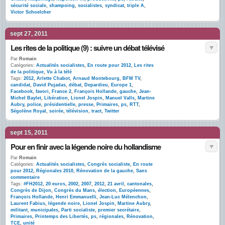
sécurité sociale
,
shampoing
,
socialistes
,
syndicat
,
triple A
,
Victor Schoelcher
sept 27, 2011
Les rites de la politique (9) : suivre un débat télévisé
Par
Romain
Catégories:
Actualités socialistes
,
En route pour 2012
,
Les rites
de la politique
,
Vu à la télé
Tags:
2012
,
Arlette Chabot
,
Arnaud Montebourg
,
BFM TV
,
candidat
,
David Pujadas
,
débat
,
Depardieu
,
Europe 1
,
Facebook
,
favori
,
France 2
,
François Hollande
,
gauche
,
Jean-
Michel Baylet
,
Libération
,
Lionel Jospin
,
Manuel Valls
,
Martine
Aubry
,
police
,
présidentielle
,
presse
,
Primaires
,
ps
,
RTT
,
Ségolène Royal
,
soirée
,
télévision
,
tract
,
Twitter
sept 15, 2011
Pour en finir avec la légende noire du hollandisme
Par
Romain
Catégories:
Actualités socialistes
,
Congrès socialiste
,
En route
pour 2012
,
Régionales 2010
,
Rénovation de la gauche
,
Sans
commentaire
Tags:
#FH2012
,
20 euros
,
2002
,
2007
,
2012
,
21 avril
,
cantonales
,
Congrès de Dijon
,
Congrès du Mans
,
élection
,
Européennes
,
François Hollande
,
Henri Emmanuelli
,
Jean-Luc Mélenchon
,
Laurent Fabius
,
légende noire
,
Lionel Jospin
,
Martine Aubry
,
militant
,
municipales
,
Parti socialiste
,
premier secrétaire
,
Primaires
,
Printemps des Libertés
,
ps
,
régionales
,
Rénovation
,
TCE
,
unité