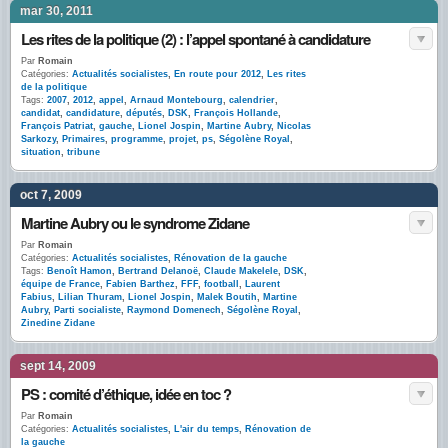
mar 30, 2011
Les rites de la politique (2) : l’appel spontané à candidature
Par
Romain
Catégories:
Actualités socialistes
,
En route pour 2012
,
Les rites
de la politique
Tags:
2007
,
2012
,
appel
,
Arnaud Montebourg
,
calendrier
,
candidat
,
candidature
,
députés
,
DSK
,
François Hollande
,
François Patriat
,
gauche
,
Lionel Jospin
,
Martine Aubry
,
Nicolas
Sarkozy
,
Primaires
,
programme
,
projet
,
ps
,
Ségolène Royal
,
situation
,
tribune
oct 7, 2009
Martine Aubry ou le syndrome Zidane
Par
Romain
Catégories:
Actualités socialistes
,
Rénovation de la gauche
Tags:
Benoît Hamon
,
Bertrand Delanoë
,
Claude Makelele
,
DSK
,
équipe de France
,
Fabien Barthez
,
FFF
,
football
,
Laurent
Fabius
,
Lilian Thuram
,
Lionel Jospin
,
Malek Boutih
,
Martine
Aubry
,
Parti socialiste
,
Raymond Domenech
,
Ségolène Royal
,
Zinedine Zidane
sept 14, 2009
PS : comité d’éthique, idée en toc ?
Par
Romain
Catégories:
Actualités socialistes
,
L'air du temps
,
Rénovation de
la gauche