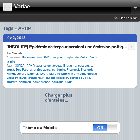
Variae
Recherche
Tags » APHPi
fév 2, 2012
[INSOLITE] Epidémie de torpeur pendant une émission politique en France #DPDA
Par
Romain
Catégories:
En route pour 2012
,
Les pathologies de Variae
,
Vu à
la télé
Tags:
#DPDA
,
APHP
,
assurance
,
avocat
,
Bretagne
,
catalepsie
,
coma
,
Des Paroles et des actes
,
épidémie
,
France 2
,
François
Fillon
,
Gérard Larcher
,
Lyon
,
Martine Aubry
,
Montreuil
,
Nicolas
Sarkozy
,
paris
,
s'endormir
,
sapeur-pompier
,
service public
,
sinistre
,
sommeil
,
somnolence
,
sourcils
,
UMP
Charger plus
d'entrées...
Théme du Mobile