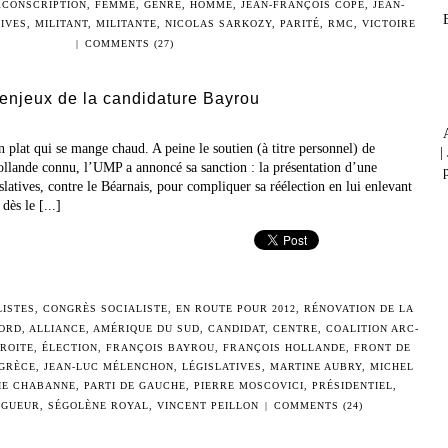
RCONSCRIPTION
,
FEMME
,
GENRE
,
HOMME
,
JEAN-FRANÇOIS COPÉ
,
JEAN-
TIVES
,
MILITANT
,
MILITANTE
,
NICOLAS SARKOZY
,
PARITÉ
,
RMC
,
VICTOIRE
|
COMMENTS (27)
t enjeux de la candidature Bayrou
plat qui se mange chaud. A peine le soutien (à titre personnel) de
|
llande connu, l’UMP a annoncé sa sanction : la présentation d’une
p
slatives, contre le Béarnais, pour compliquer sa réélection en lui enlevant
ès le [...]
LISTES
,
CONGRÈS SOCIALISTE
,
EN ROUTE POUR 2012
,
RÉNOVATION DE LA
ORD
,
ALLIANCE
,
AMÉRIQUE DU SUD
,
CANDIDAT
,
CENTRE
,
COALITION ARC-
ROITE
,
ÉLECTION
,
FRANÇOIS BAYROU
,
FRANÇOIS HOLLANDE
,
FRONT DE
GRÈCE
,
JEAN-LUC MÉLENCHON
,
LÉGISLATIVES
,
MARTINE AUBRY
,
MICHEL
IE CHABANNE
,
PARTI DE GAUCHE
,
PIERRE MOSCOVICI
,
PRÉSIDENTIEL
,
IGUEUR
,
SÉGOLÈNE ROYAL
,
VINCENT PEILLON
|
COMMENTS (24)