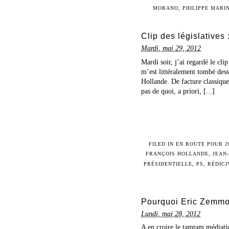
MORANO
,
PHILIPPE MARIN
Clip des législatives 
Mardi, mai 29, 2012
Mardi soir, j’ai regardé le cli
m’est littéralement tombé dessu
Hollande. De facture classiqu
pas de quoi, a priori, [...]
FILED IN
EN ROUTE POUR 2
FRANÇOIS HOLLANDE
,
JEAN
PRÉSIDENTIELLE
,
PS
,
RÉDICI
Pourquoi Eric Zemmo
Lundi, mai 28, 2012
A en croire le tamtam médiatiq