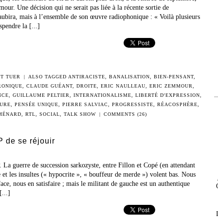
ur. Une décision qui ne serait pas liée à la récente sortie de
 Taubira, mais à l’ensemble de son œuvre radiophonique : « Voilà plusieurs
pendre la [...]
NT TUER
|
ALSO TAGGED
ANTIRACISTE
,
BANALISATION
,
BIEN-PENSANT
,
RONIQUE
,
CLAUDE GUÉANT
,
DROITE
,
ERIC NAULLEAU
,
ERIC ZEMMOUR
,
NCE
,
GUILLAUME PELTIER
,
INTERNATIONALISME
,
LIBERTÉ D'EXPRESSION
,
URE
,
PENSÉE UNIQUE
,
PIERRE SALVIAC
,
PROGRESSISTE
,
RÉACOSPHÈRE
,
MÉNARD
,
RTL
,
SOCIAL
,
TALK SHOW
|
COMMENTS (26)
 de se réjouir
. La guerre de succession sarkozyste, entre Fillon et Copé (en attendant
e et les insultes (« hypocrite », « bouffeur de merde ») volent bas. Nous
ace, nous en satisfaire ; mais le militant de gauche est un authentique
[...]