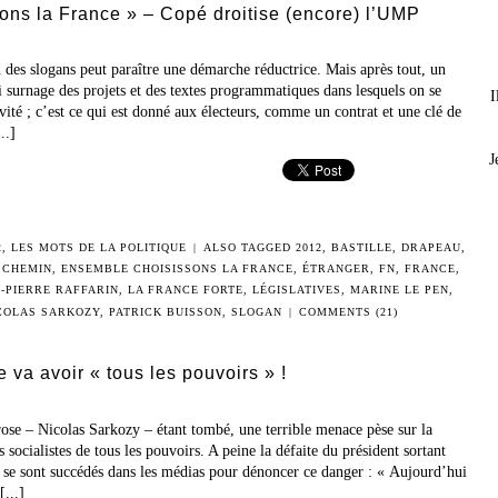
ons la France » – Copé droitise (encore) l’UMP
n des slogans peut paraître une démarche réductrice. Mais après tout, un
ui surnage des projets et des textes programmatiques dans lesquels on se
I
ité ; c’est ce qui est donné aux électeurs, comme un contrat et une clé de
..]
J
2
,
LES MOTS DE LA POLITIQUE
|
ALSO TAGGED
2012
,
BASTILLE
,
DRAPEAU
,
 CHEMIN
,
ENSEMBLE CHOISISSONS LA FRANCE
,
ÉTRANGER
,
FN
,
FRANCE
,
-PIERRE RAFFARIN
,
LA FRANCE FORTE
,
LÉGISLATIVES
,
MARINE LE PEN
,
COLAS SARKOZY
,
PATRICK BUISSON
,
SLOGAN
|
COMMENTS (21)
 va avoir « tous les pouvoirs » !
 rose – Nicolas Sarkozy – étant tombé, une terrible menace pèse sur la
 socialistes de tous les pouvoirs. A peine la défaite du président sortant
P se sont succédés dans les médias pour dénoncer ce danger : « Aujourd’hui
[...]