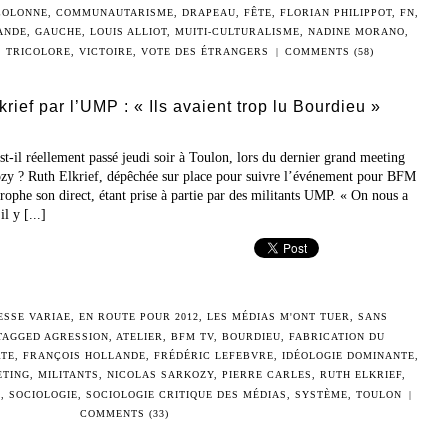
COLONNE
,
COMMUNAUTARISME
,
DRAPEAU
,
FÊTE
,
FLORIAN PHILIPPOT
,
FN
,
ANDE
,
GAUCHE
,
LOUIS ALLIOT
,
MUITI-CULTURALISME
,
NADINE MORANO
,
,
TRICOLORE
,
VICTOIRE
,
VOTE DES ÉTRANGERS
|
COMMENTS (58)
rief par l’UMP : « Ils avaient trop lu Bourdieu »
 réellement passé jeudi soir à Toulon, lors du dernier grand meeting
zy ? Ruth Elkrief, dépêchée sur place pour suivre l’événement pour BFM
rophe son direct, étant prise à partie par des militants UMP. « On nous a
l y [...]
ESSE VARIAE
,
EN ROUTE POUR 2012
,
LES MÉDIAS M'ONT TUER
,
SANS
TAGGED
AGRESSION
,
ATELIER
,
BFM TV
,
BOURDIEU
,
FABRICATION DU
RTE
,
FRANÇOIS HOLLANDE
,
FRÉDÉRIC LEFEBVRE
,
IDÉOLOGIE DOMINANTE
,
ETING
,
MILITANTS
,
NICOLAS SARKOZY
,
PIERRE CARLES
,
RUTH ELKRIEF
,
E
,
SOCIOLOGIE
,
SOCIOLOGIE CRITIQUE DES MÉDIAS
,
SYSTÈME
,
TOULON
|
COMMENTS (33)