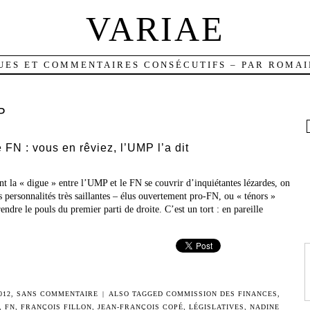
VARIAE
UES ET COMMENTAIRES CONSÉCUTIFS – PAR ROMAI
P
 FN : vous en rêviez, l’UMP l’a dit
ent la « digue » entre l’UMP et le FN se couvrir d’inquiétantes lézardes, on
s personnalités très saillantes – élus ouvertement pro-FN, ou « ténors »
dre le pouls du premier parti de droite. C’est un tort : en pareille
012
,
SANS COMMENTAIRE
|
ALSO TAGGED
COMMISSION DES FINANCES
,
,
FN
,
FRANÇOIS FILLON
,
JEAN-FRANÇOIS COPÉ
,
LÉGISLATIVES
,
NADINE