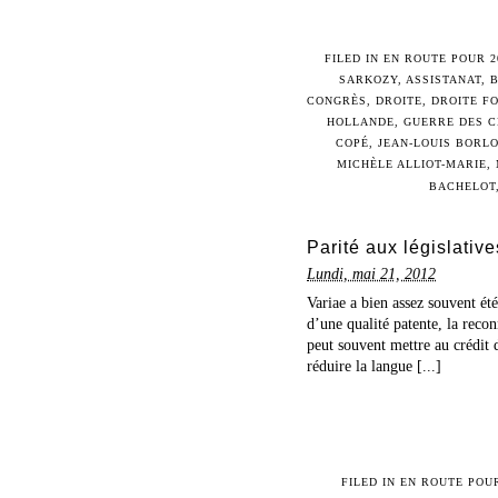
FILED IN
EN ROUTE POUR 2
SARKOZY
,
ASSISTANAT
,
CONGRÈS
,
DROITE
,
DROITE F
HOLLANDE
,
GUERRE DES C
COPÉ
,
JEAN-LOUIS BORL
MICHÈLE ALLIOT-MARIE
,
BACHELOT
Parité aux législati
Lundi, mai 21, 2012
Variae a bien assez souvent ét
d’une qualité patente, la recon
peut souvent mettre au crédit 
réduire la langue [...]
FILED IN
EN ROUTE POUR