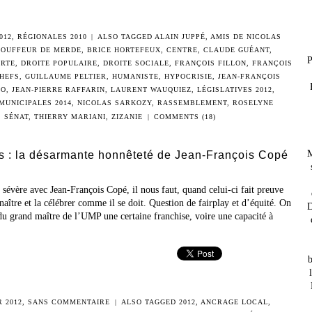
012
,
RÉGIONALES 2010
|
ALSO TAGGED
ALAIN JUPPÉ
,
AMIS DE NICOLAS
BOUFFEUR DE MERDE
,
BRICE HORTEFEUX
,
CENTRE
,
CLAUDE GUÉANT
,
P
ORTE
,
DROITE POPULAIRE
,
DROITE SOCIALE
,
FRANÇOIS FILLON
,
FRANÇOIS
HEFS
,
GUILLAUME PELTIER
,
HUMANISTE
,
HYPOCRISIE
,
JEAN-FRANÇOIS
OO
,
JEAN-PIERRE RAFFARIN
,
LAURENT WAUQUIEZ
,
LÉGISLATIVES 2012
,
MUNICIPALES 2014
,
NICOLAS SARKOZY
,
RASSEMBLEMENT
,
ROSELYNE
,
SÉNAT
,
THIERRY MARIANI
,
ZIZANIE
|
COMMENTS (18)
M
ves : la désarmante honnêteté de Jean-François Copé
é sévère avec Jean-François Copé, il nous faut, quand celui-ci fait preuve
naître et la célébrer comme il se doit. Question de fairplay et d’équité. On
D
du grand maître de l’UMP une certaine franchise, voire une capacité à
b
 2012
,
SANS COMMENTAIRE
|
ALSO TAGGED
2012
,
ANCRAGE LOCAL
,