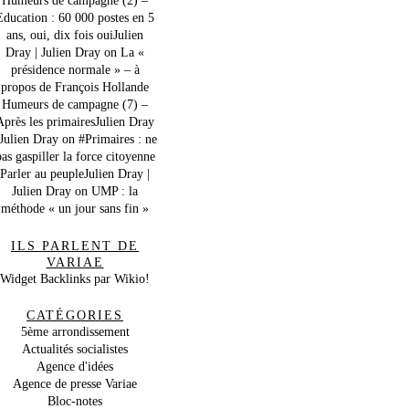
Education : 60 000 postes en 5
ans, oui, dix fois ouiJulien
Dray | Julien Dray
on
La «
présidence normale » – à
propos de François Hollande
Humeurs de campagne (7) –
Après les primairesJulien Dray
 Julien Dray
on
#Primaires : ne
as gaspiller la force citoyenne
Parler au peupleJulien Dray |
Julien Dray
on
UMP : la
méthode « un jour sans fin »
ILS PARLENT DE
VARIAE
Widget Backlinks par Wikio!
CATÉGORIES
5ème arrondissement
Actualités socialistes
Agence d'idées
Agence de presse Variae
Bloc-notes