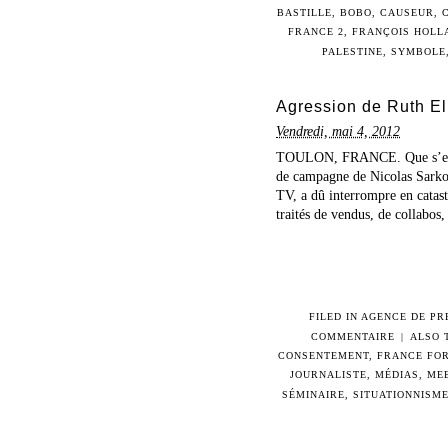
BASTILLE
,
BOBO
,
CAUSEUR
,
FRANCE 2
,
FRANÇOIS HOLL
PALESTINE
,
SYMBOLE
Agression de Ruth Elk
Vendredi, mai 4, 2012
TOULON, FRANCE. Que s’est-il
de campagne de Nicolas Sarko
TV, a dû interrompre en catast
traités de vendus, de collabos, i
FILED IN
AGENCE DE PR
COMMENTAIRE
|
ALSO 
CONSENTEMENT
,
FRANCE FO
JOURNALISTE
,
MÉDIAS
,
ME
SÉMINAIRE
,
SITUATIONNISM