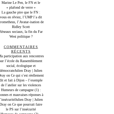
Marine Le Pen, le FN et le
« plafond de verre »
La gauche pire que le FN :
vous en rêviez, l’UMP l’a dit
rometheus, l’Avatar-isation de
Ridley Scott
Réseaux sociaux, la fin du Far
West politique ?
COMMENTAIRES
RÉCENTS
a participation aux rencontres
sur l’école du Rassemblement
social, écologique et
démocrateJulien Dray | Julien
ray
on
Ce qui s’est réellement
dit et fait à Dijon – l’exemple
de l’atelier sur les violences
Humeurs de campagne (1) :
onnes et mauvaises réponses à
l’insécuritéJulien Dray | Julien
Dray
on
Ce que pourrait faire
le PS sur l’insécurité
Humeurs de campagne (2) –