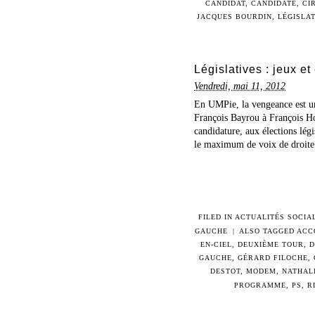
CANDIDAT
,
CANDIDATE
,
CI
JACQUES BOURDIN
,
LÉGISLA
Législatives : jeux e
Vendredi, mai 11, 2012
En UMPie, la vengeance est un 
François Bayrou à François Ho
candidature, aux élections légi
le maximum de voix de droite d
FILED IN
ACTUALITÉS SOCIA
GAUCHE
|
ALSO TAGGED
ACC
EN-CIEL
,
DEUXIÈME TOUR
,
D
GAUCHE
,
GÉRARD FILOCHE
,
DESTOT
,
MODEM
,
NATHAL
PROGRAMME
,
PS
,
R