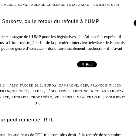
I
,
PUBLIC SÉNAT
,
ROLAND CHASSAIN
,
TOTALITAIRE
|
COMMENTS (43)
: Sarkozy, ou le retour du refoulé à l’UMP
p de campagne de l’UMP pour les législatives. Je n’ai pas fait exprès : il
s, à l’improviste, à la fin de la première interview télévisée de François
e pour ce genre d’exercice – donc raisonnablement médiocre – il n’avait
012
|
ALSO TAGGED
2012
,
BURQA
,
CAMPAGNE
,
CLIP
,
FRANÇOIS FILLON
,
-FRANÇOIS COPÉ
,
LEADER
,
LÉGISLATIVES
,
MEETING
,
NICOLAS SARKOZY
,
VISTE
,
RETRAITE
,
TROCADÉRO
,
VILLEPINTE
,
VRAI TRAVAIL
|
COMMENTS
(19)
ur peut remercier RTL
ue, les auditeurs de RTL n’auront plus droit, à la rentrée de septembre,