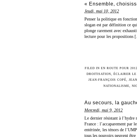
« Ensemble, choisiss
Jeudi, mai 10, 2012
Penser la politique en fonctio
slogan est par définition ce q
plonge rarement avec exhaustiv
lecture pour les propositions [.
FILED IN
EN ROUTE POUR 201
DROITISATION
,
ÉCLAIRER LE
JEAN-FRANÇOIS COPÉ
,
JEAN
NATIONALISME
,
NI
Au secours, la gauche
Mercredi, mai 9, 2012
Le dernier résistant à l’hydre
France : l’accaparement par les
entérinée, les ténors de l’UM
tous les pouvoirs peuvent être 