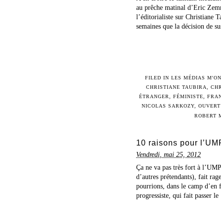
au prêche matinal d’Eric Zemmo
l’éditorialiste sur Christiane
semaines que la décision de sus
FILED IN
LES MÉDIAS M'O
CHRISTIANE TAUBIRA
,
CH
ÉTRANGER
,
FÉMINISTE
,
FRA
NICOLAS SARKOZY
,
OUVERT
ROBERT 
10 raisons pour l’UMP
Vendredi, mai 25, 2012
Ça ne va pas très fort à l’UMP
d’autres prétendants), fait rag
pourrions, dans le camp d’en f
progressiste, qui fait passer le 