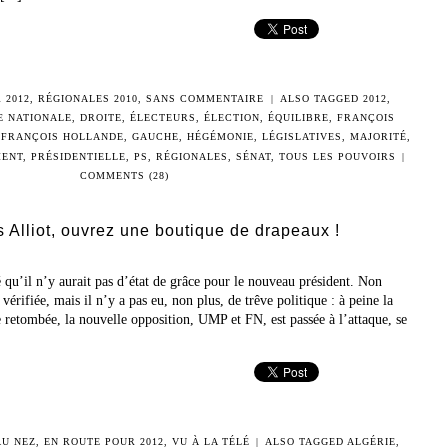
 2012
,
RÉGIONALES 2010
,
SANS COMMENTAIRE
|
ALSO TAGGED
2012
,
 NATIONALE
,
DROITE
,
ÉLECTEURS
,
ÉLECTION
,
ÉQUILIBRE
,
FRANÇOIS
,
FRANÇOIS HOLLANDE
,
GAUCHE
,
HÉGÉMONIE
,
LÉGISLATIVES
,
MAJORITÉ
,
MENT
,
PRÉSIDENTIELLE
,
PS
,
RÉGIONALES
,
SÉNAT
,
TOUS LES POUVOIRS
|
COMMENTS (28)
 Alliot, ouvrez une boutique de drapeaux !
 qu’il n’y aurait pas d’état de grâce pour le nouveau président. Non
 vérifiée, mais il n’y a pas eu, non plus, de trêve politique : à peine la
retombée, la nouvelle opposition, UMP et FN, est passée à l’attaque, se
AU NEZ
,
EN ROUTE POUR 2012
,
VU À LA TÉLÉ
|
ALSO TAGGED
ALGÉRIE
,