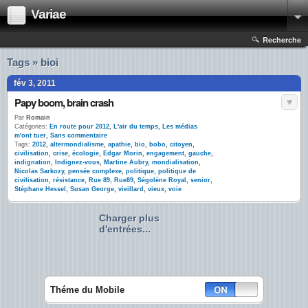
Variae
Recherche
Tags » bioi
fév 3, 2011
Papy boom, brain crash
Par
Romain
Catégories:
En route pour 2012
,
L'air du temps
,
Les médias
m'ont tuer
,
Sans commentaire
Tags:
2012
,
altermondialisme
,
apathie
,
bio
,
bobo
,
citoyen
,
civilisation
,
crise
,
écologie
,
Edgar Morin
,
engagement
,
gauche
,
indignation
,
Indignez-vous
,
Martine Aubry
,
mondialisation
,
Nicolas Sarkozy
,
pensée complexe
,
politique
,
politique de
civilisation
,
résistance
,
Rue 89
,
Rue89
,
Ségolène Royal
,
senior
,
Stéphane Hessel
,
Susan George
,
vieillard
,
vieux
,
voie
Charger plus
d'entrées...
Théme du Mobile