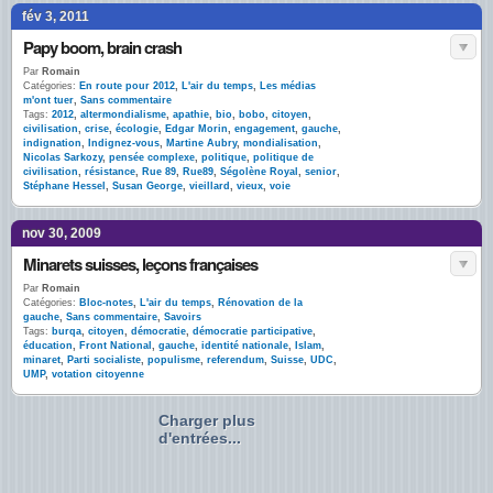
fév 3, 2011
Papy boom, brain crash
Par
Romain
Catégories:
En route pour 2012
,
L'air du temps
,
Les médias
m'ont tuer
,
Sans commentaire
Tags:
2012
,
altermondialisme
,
apathie
,
bio
,
bobo
,
citoyen
,
civilisation
,
crise
,
écologie
,
Edgar Morin
,
engagement
,
gauche
,
indignation
,
Indignez-vous
,
Martine Aubry
,
mondialisation
,
Nicolas Sarkozy
,
pensée complexe
,
politique
,
politique de
civilisation
,
résistance
,
Rue 89
,
Rue89
,
Ségolène Royal
,
senior
,
Stéphane Hessel
,
Susan George
,
vieillard
,
vieux
,
voie
nov 30, 2009
Minarets suisses, leçons françaises
Par
Romain
Catégories:
Bloc-notes
,
L'air du temps
,
Rénovation de la
gauche
,
Sans commentaire
,
Savoirs
Tags:
burqa
,
citoyen
,
démocratie
,
démocratie participative
,
éducation
,
Front National
,
gauche
,
identité nationale
,
Islam
,
minaret
,
Parti socialiste
,
populisme
,
referendum
,
Suisse
,
UDC
,
UMP
,
votation citoyenne
Charger plus
d'entrées...