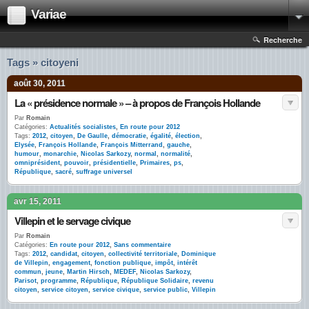
Variae
Recherche
Tags » citoyeni
août 30, 2011
La « présidence normale » – à propos de François Hollande
Par
Romain
Catégories:
Actualités socialistes
,
En route pour 2012
Tags:
2012
,
citoyen
,
De Gaulle
,
démocratie
,
égalité
,
élection
,
Elysée
,
François Hollande
,
François Mitterrand
,
gauche
,
humour
,
monarchie
,
Nicolas Sarkozy
,
normal
,
normalité
,
omniprésident
,
pouvoir
,
présidentielle
,
Primaires
,
ps
,
République
,
sacré
,
suffrage universel
avr 15, 2011
Villepin et le servage civique
Par
Romain
Catégories:
En route pour 2012
,
Sans commentaire
Tags:
2012
,
candidat
,
citoyen
,
collectivité territoriale
,
Dominique
de Villepin
,
engagement
,
fonction publique
,
impôt
,
intérêt
commun
,
jeune
,
Martin Hirsch
,
MEDEF
,
Nicolas Sarkozy
,
Parisot
,
programme
,
République
,
République Solidaire
,
revenu
citoyen
,
service citoyen
,
service civique
,
service public
,
Villepin