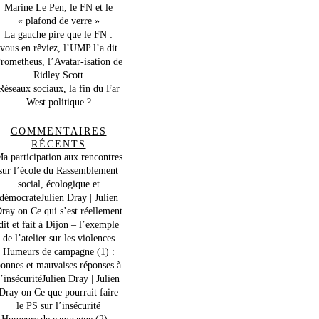
Marine Le Pen, le FN et le
« plafond de verre »
La gauche pire que le FN :
vous en rêviez, l’UMP l’a dit
rometheus, l’Avatar-isation de
Ridley Scott
Réseaux sociaux, la fin du Far
West politique ?
COMMENTAIRES
RÉCENTS
a participation aux rencontres
sur l’école du Rassemblement
social, écologique et
démocrateJulien Dray | Julien
ray
on
Ce qui s’est réellement
dit et fait à Dijon – l’exemple
de l’atelier sur les violences
Humeurs de campagne (1) :
onnes et mauvaises réponses à
l’insécuritéJulien Dray | Julien
Dray
on
Ce que pourrait faire
le PS sur l’insécurité
Humeurs de campagne (2) –