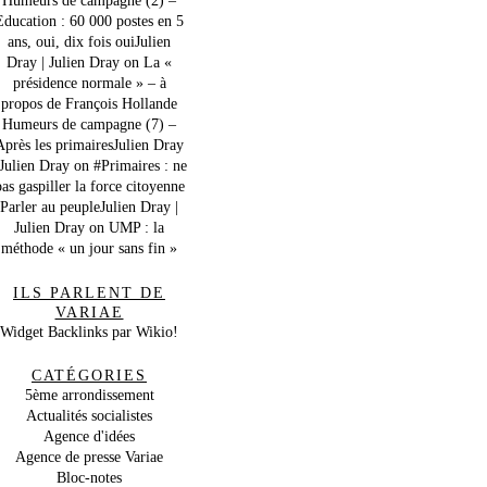
Education : 60 000 postes en 5
ans, oui, dix fois ouiJulien
Dray | Julien Dray
on
La «
présidence normale » – à
propos de François Hollande
Humeurs de campagne (7) –
Après les primairesJulien Dray
 Julien Dray
on
#Primaires : ne
as gaspiller la force citoyenne
Parler au peupleJulien Dray |
Julien Dray
on
UMP : la
méthode « un jour sans fin »
ILS PARLENT DE
VARIAE
Widget Backlinks par Wikio!
CATÉGORIES
5ème arrondissement
Actualités socialistes
Agence d'idées
Agence de presse Variae
Bloc-notes