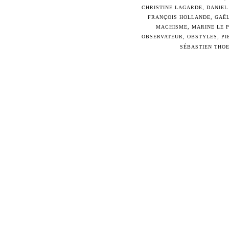
CHRISTINE LAGARDE
,
DANIEL
FRANÇOIS HOLLANDE
,
GAË
MACHISME
,
MARINE LE 
OBSERVATEUR
,
OBSTYLES
,
PI
SÉBASTIEN THO