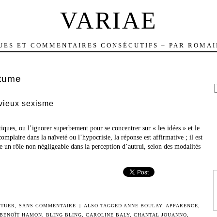
VARIAE
UES ET COMMENTAIRES CONSÉCUTIFS – PAR ROMAI
tume
vieux sexisme
tiques, ou l’ignorer superbement pour se concentrer sur « les idées » et le
omplaire dans la naïveté ou l’hypocrisie, la réponse est affirmative ; il est
ue un rôle non négligeable dans la perception d’autrui, selon des modalités
 TUER
,
SANS COMMENTAIRE
|
ALSO TAGGED
ANNE BOULAY
,
APPARENCE
,
BENOÎT HAMON
,
BLING BLING
,
CAROLINE BALY
,
CHANTAL JOUANNO
,