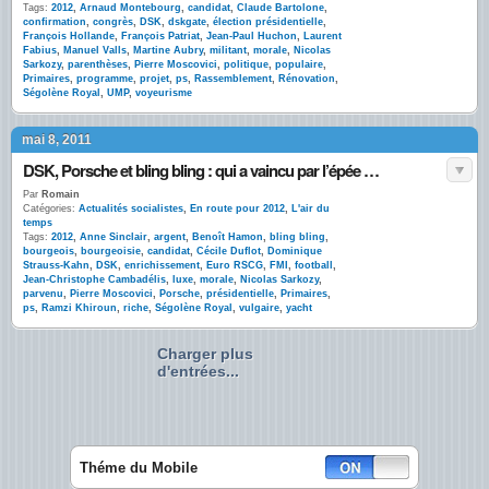
Tags:
2012
,
Arnaud Montebourg
,
candidat
,
Claude Bartolone
,
confirmation
,
congrès
,
DSK
,
dskgate
,
élection présidentielle
,
François Hollande
,
François Patriat
,
Jean-Paul Huchon
,
Laurent
Fabius
,
Manuel Valls
,
Martine Aubry
,
militant
,
morale
,
Nicolas
Sarkozy
,
parenthèses
,
Pierre Moscovici
,
politique
,
populaire
,
Primaires
,
programme
,
projet
,
ps
,
Rassemblement
,
Rénovation
,
Ségolène Royal
,
UMP
,
voyeurisme
mai 8, 2011
DSK, Porsche et bling bling : qui a vaincu par l’épée …
Par
Romain
Catégories:
Actualités socialistes
,
En route pour 2012
,
L'air du
temps
Tags:
2012
,
Anne Sinclair
,
argent
,
Benoît Hamon
,
bling bling
,
bourgeois
,
bourgeoisie
,
candidat
,
Cécile Duflot
,
Dominique
Strauss-Kahn
,
DSK
,
enrichissement
,
Euro RSCG
,
FMI
,
football
,
Jean-Christophe Cambadélis
,
luxe
,
morale
,
Nicolas Sarkozy
,
parvenu
,
Pierre Moscovici
,
Porsche
,
présidentielle
,
Primaires
,
ps
,
Ramzi Khiroun
,
riche
,
Ségolène Royal
,
vulgaire
,
yacht
Charger plus
d'entrées...
Théme du Mobile