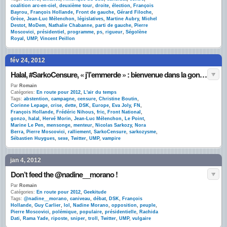
coalition arc-en-ciel
,
deuxième tour
,
droite
,
élection
,
François
Bayrou
,
François Hollande
,
Front de gauche
,
Gérard Filoche
,
Grèce
,
Jean-Luc Mélenchon
,
législatives
,
Martine Aubry
,
Michel
Destot
,
MoDem
,
Nathalie Chabanne
,
parti de gauche
,
Pierre
Moscovici
,
présidentiel
,
programme
,
ps
,
rigueur
,
Ségolène
Royal
,
UMP
,
Vincent Peillon
fév 24, 2012
Halal, #SarkoCensure, « j’l’emmerde » : bienvenue dans la gonzo-campagne présidentielle
Par
Romain
Catégories:
En route pour 2012
,
L'air du temps
Tags:
abstention
,
campagne
,
censure
,
Christine Boutin
,
Corinne Lepage
,
crise
,
dette
,
DSK
,
Europe
,
Eva Joly
,
FN
,
François Hollande
,
Frédéric Nihous
,
fric
,
Front National
,
gonzo
,
halal
,
Hervé Morin
,
Jean-Luc Mélenchon
,
Le Point
,
Marine Le Pen
,
mensonge
,
menteur
,
Nicolas Sarkozy
,
Nora
Berra
,
Pierre Moscovici
,
ralliement
,
SarkoCensure
,
sarkozysme
,
Sébastien Huygues
,
sexe
,
Twitter
,
UMP
,
vampire
jan 4, 2012
Don’t feed the @nadine__morano !
Par
Romain
Catégories:
En route pour 2012
,
Geekitude
Tags:
@nadine__morano
,
caniveau
,
débat
,
DSK
,
François
Hollande
,
Guy Carlier
,
lol
,
Nadine Morano
,
opposition
,
peuple
,
Pierre Moscovici
,
polémique
,
populaire
,
présidentielle
,
Rachida
Dati
,
Rama Yade
,
riposte
,
sniper
,
troll
,
Twitter
,
UMP
,
vulgaire