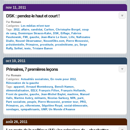
nov 11, 2011
DSK : pendez-le haut et court !
Par
Romain
Catégories:
Les médias m'ont tuer
Tags:
2012
,
affaire
,
candidat
,
Carlton
,
Christophe Borgel
,
coup
de sang
,
Dominique Strauss-Kahn
,
DSK
,
Eiffage
,
Fabrice
Paszkowski
,
FMI
,
gauche
,
Jean-Marie Le Guen
,
Lille
,
Nafissatou
Diallo
,
Nouvel Observateur
,
NouvelObs.com
,
Pierre Moscovici
,
présidentielle
,
Primaires
,
prostituée
,
proxénétisme
,
ps
,
Serge
Raffy
,
Sofitel
,
texto
,
Tristane Banon
oct 10, 2011
Primaires, 7 premières leçons
Par
Romain
Catégories:
Actualités socialistes
,
En route pour 2012
,
Rénovation de la gauche
Tags:
appareil
,
Arnaud Montebourg
,
Benoît Hamon
,
démondialisation
,
EELV
,
François Fillon
,
François Hollande
,
Front de gauche
,
gauche
,
Jean-Michel Baylet
,
machine
,
Manuel
Valls
,
Martine Aubry
,
militants
,
Nicolas Sarkozy
,
NPA
,
parti
,
Parti socialiste
,
peuple
,
Pierre Moscovici
,
premier tour
,
PRG
,
Primaires
,
ps
,
réformisme
,
Ségolène Royal
,
social-démocratie
,
sondages
,
sympathisants
,
UMP
,
Un Monde d'Avance
août 26, 2011