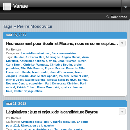
Variae
Recherche
Tags » Pierre Moscovicii
mai 15, 2012
Heureusement pour Boutin et Morano, nous ne sommes plus en Sarkozie
Par
Romain
Catégories:
Les médias m'ont tuer
,
Sans commentaire
Tags:
#foudre
,
Air Sarko One
,
Allemagne
,
Angela Merkel
,
Arno
Klarsfeld
,
Assemblée nationale
,
avion
,
Benoît Hamon
,
Berlin
,
Carla Bruni
,
Christian Vanneste
,
Christine Boutin
,
droite
populaire
,
Elle
,
Eric Besson
,
Figaro
,
France
,
François Fillon
,
François Hollande
,
Ivan Rioufol
,
Jean d'Ormesson
,
Jean-
Jacques Bourdin
,
Jean-Michel Aphatie
,
majorité
,
Manuel Valls
,
Michel Godet
,
Nadine Morano
,
Nicolas Sarkozy
,
NKM
,
normal
,
Nouveau Centre
,
opposition
,
Parti Démocrate Chrétien
,
Parti
radical
,
Patrick Cohen
,
Pierre Moscovici
,
quatre colonnes
,
train
,
Twitter
,
voyage officiel
mai 11, 2012
Législatives : jeux et enjeux de la candidature Bayrou
Par
Romain
Catégories:
Actualités socialistes
,
Congrès socialiste
,
En route
pour 2012
,
Rénovation de la gauche
Tags:
accord
,
alliance
,
Amérique du Sud
,
candidat
,
centre
,