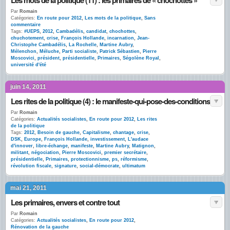
Les mots de la politique (11) : les primaires de « chochottes »
Par
Romain
Catégories:
En route pour 2012
,
Les mots de la politique
,
Sans
commentaire
Tags:
#UEPS
,
2012
,
Cambadélis
,
candidat
,
chochottes
,
chuchotement
,
crise
,
François Hollande
,
incarnation
,
Jean-
Christophe Cambadélis
,
La Rochelle
,
Martine Aubry
,
Mélenchon
,
Méluche
,
Parti socialiste
,
Patrick Sébastien
,
Pierre
Moscovici
,
président
,
présidentielle
,
Primaires
,
Ségolène Royal
,
université d'été
juin 14, 2011
Les rites de la politique (4) : le manifeste-qui-pose-des-conditions
Par
Romain
Catégories:
Actualités socialistes
,
En route pour 2012
,
Les rites
de la politique
Tags:
2012
,
Besoin de gauche
,
Capitalisme
,
chantage
,
crise
,
DSK
,
Europe
,
François Hollande
,
investissement
,
L'audace
d'innover
,
libre-échange
,
manifeste
,
Martine Aubry
,
Matignon
,
militant
,
négociation
,
Pierre Moscovici
,
premier secrétaire
,
présidentielle
,
Primaires
,
protectionnisme
,
ps
,
réformisme
,
révolution fiscale
,
signature
,
social-démocrate
,
ultimatum
mai 21, 2011
Les primaires, envers et contre tout
Par
Romain
Catégories:
Actualités socialistes
,
En route pour 2012
,
Rénovation de la gauche