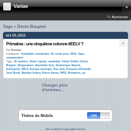
Variae
Recherche
Tags » Denis Baupini
oct 15, 2011
Primaires : une cinquième colonne #EELV ?
Par
Romain
Catégories:
Actualités socialistes
,
En route pour 2012
,
Sans
commentaire
Tags:
16 octobre
,
Alain Lipietz
,
candidat
,
Cécile Duflot
,
Denis
Baupin
,
désignation
,
deuxième tour
,
Dominique Voynet
,
écologiste
,
EELV
,
Europe écologie
,
Eva Joly
,
François Hollande
,
José Bové
,
Martine Aubry
,
Pierre Serne
,
PRG
,
Primaires
,
ps
Charger plus
d'entrées...
Théme du Mobile
All content Copyright Variae