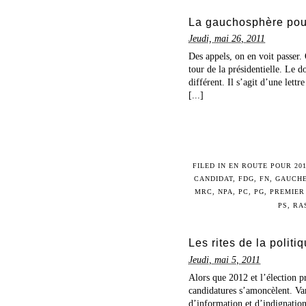
La gauchosphère pour
Jeudi, mai 26, 2011
Des appels, on en voit passer.
tour de la présidentielle. Le 
différent. Il s’agit d’une lett
[...]
FILED IN
EN ROUTE POUR 20
CANDIDAT
,
FDG
,
FN
,
GAUCH
MRC
,
NPA
,
PC
,
PG
,
PREMIER
PS
,
RA
Les rites de la polit
Jeudi, mai 5, 2011
Alors que 2012 et l’élection pr
candidatures s’amoncèlent. Var
d’information et d’indignation,