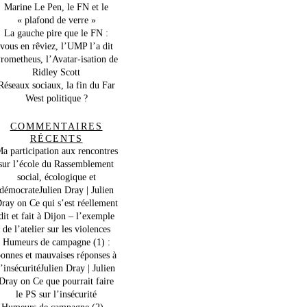
Marine Le Pen, le FN et le
« plafond de verre »
La gauche pire que le FN :
vous en rêviez, l’UMP l’a dit
rometheus, l’Avatar-isation de
Ridley Scott
Réseaux sociaux, la fin du Far
West politique ?
COMMENTAIRES
RÉCENTS
a participation aux rencontres
sur l’école du Rassemblement
social, écologique et
démocrateJulien Dray | Julien
ray
on
Ce qui s’est réellement
dit et fait à Dijon – l’exemple
de l’atelier sur les violences
Humeurs de campagne (1) :
onnes et mauvaises réponses à
l’insécuritéJulien Dray | Julien
Dray
on
Ce que pourrait faire
le PS sur l’insécurité
Humeurs de campagne (2) –