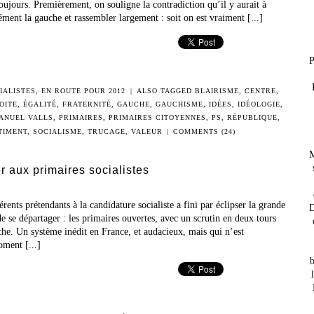
oujours. Premièrement, on souligne la contradiction qu’il y aurait à
sément la gauche et rassembler largement : soit on est vraiment [...]
P
IALISTES
,
EN ROUTE POUR 2012
|
ALSO TAGGED
BLAIRISME
,
CENTRE
,
OITE
,
ÉGALITÉ
,
FRATERNITÉ
,
GAUCHE
,
GAUCHISME
,
IDÉES
,
IDÉOLOGIE
,
ANUEL VALLS
,
PRIMAIRES
,
PRIMAIRES CITOYENNES
,
PS
,
RÉPUBLIQUE
,
TIMENT
,
SOCIALISME
,
TRUCAGE
,
VALEUR
|
COMMENTS (24)
M
er aux primaires socialistes
érents prétendants à la candidature socialiste a fini par éclipser la grande
D
e se départager : les primaires ouvertes, avec un scrutin en deux tours
che. Un système inédit en France, et audacieux, mais qui n’est
ment [...]
b