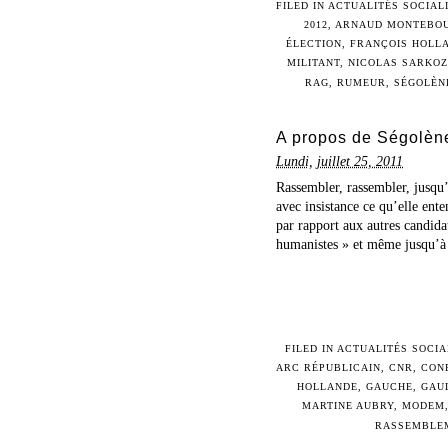
FILED IN
ACTUALITÉS SOCIAL
2012
,
ARNAUD MONTEBO
ÉLECTION
,
FRANÇOIS HOLL
MILITANT
,
NICOLAS SARKOZ
RAG
,
RUMEUR
,
SÉGOLÈN
A propos de Ségolène
Lundi, juillet 25, 2011
Rassembler, rassembler, jusqu
avec insistance ce qu’elle en
par rapport aux autres candida
humanistes » et même jusqu’à la
FILED IN
ACTUALITÉS SOCIA
ARC RÉPUBLICAIN
,
CNR
,
CON
HOLLANDE
,
GAUCHE
,
GAU
MARTINE AUBRY
,
MODEM
RASSEMBLE