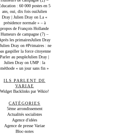
Education : 60 000 postes en 5
ans, oui, dix fois ouiJulien
Dray | Julien Dray
on
La «
présidence normale » – à
propos de François Hollande
Humeurs de campagne (7) –
Après les primairesJulien Dray
 Julien Dray
on
#Primaires : ne
as gaspiller la force citoyenne
Parler au peupleJulien Dray |
Julien Dray
on
UMP : la
méthode « un jour sans fin »
ILS PARLENT DE
VARIAE
Widget Backlinks par Wikio!
CATÉGORIES
5ème arrondissement
Actualités socialistes
Agence d'idées
Agence de presse Variae
Bloc-notes