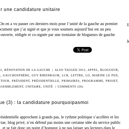
 une candidature unitaire
 On en a vu passer ces derniers mois pour l’unité de la gauche au premier
I
document que j’ai signé et que je vous soumets aujourd’hui est un peu
re ouverte, rédigée et co-signée par une trentaine de blogueurs de gauche
J
12
,
RÉNOVATION DE LA GAUCHE
|
ALSO TAGGED
2012
,
APPEL
,
BLOGUEUR
,
E
,
GAUCHOSPHÈRE
,
GUY BIRENBAUM
,
LCR
,
LETTRE
,
LO
,
MARINE LE PEN
,
 TOUR
,
PRÉSIDENT
,
PRÉSIDENTIELLE
,
PRIMAIRES
,
PROGRAMME
,
PROJET
,
SSEMBLEMENT
,
UNITAIRE
,
UNITÉ
|
COMMENTS (56)
ique (3) : la candidature pourquoipasmoi
ésidentielle approchent à grands pas, le rythme politique s’accélère et les
iae, blog privé, n’en défend pas moins une certaine idée du service public
 et se fait donc un point d’honneur à ne pas laisser ses lecteurs dans le