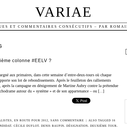
VARIAE
UES ET COMMENTAIRES CONSÉCUTIFS – PAR ROMAI
G
quième colonne #EELV ?
argné aux primaires, dans cette semaine d’entre-deux-tours où chaque
pporte son lot de rebondissements. Après le feuilleton des ralliements
e, après la campagne en dénigrement de Martine Aubry contre la prétendue
ychodrame autour du « système » et de son appartenance – ou [...]
ALISTES
,
EN ROUTE POUR 2012
,
SANS COMMENTAIRE
|
ALSO TAGGED
16
NDIDAT
,
CÉCILE DUFLOT
,
DENIS BAUPIN
,
DÉSIGNATION
,
DEUXIÈME TOUR
,