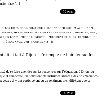
nsion face [...]
012
,
LES RITES DE LA POLITIQUE
|
ALSO TAGGED
2012
,
21 AVRIL
,
APPEL
,
,
EUROPE
,
HERVÉ MORIN
,
JEAN-PIERRE CHEVÈNEMENT
,
MINORITÉ
,
MRC
,
ATRICK LOZÈS
,
PIERRE MOSCOVICI
,
PRÉSIDENTIELLE
,
PS
,
RÉPUBLIQUE
,
TÉMOIGNAGE
,
UMP
|
COMMENTS (28)
t dit et fait à Dijon – l’exemple de l’atelier sur les
sisté de se faire une idée sur les rencontres sur l’éducation, à Dijon, du
ue et démocrate, tant elles ont été instrumentalisées à des fins médiatico-
 et ceux qui y ont participé ont eu un sentiment bien différent que ce
]