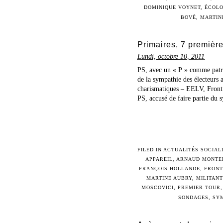
DOMINIQUE VOYNET
,
ÉCOLO
BOVÉ
,
MARTIN
Primaires, 7 premièr
Lundi, octobre 10, 2011
PS, avec un « P » comme patro
de la sympathie des électeurs a
charismatiques – EELV, Front 
PS, accusé de faire partie du s
FILED IN
ACTUALITÉS SOCIAL
APPAREIL
,
ARNAUD MONTE
FRANÇOIS HOLLANDE
,
FRONT
MARTINE AUBRY
,
MILITANT
MOSCOVICI
,
PREMIER TOUR
SONDAGES
,
SY