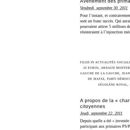
Avènement des primai
Vendredi, septembre 30, 2011
Pour l’instant, et contrairemen
sont un franc succès. Qui aura
pourraient attirer 5 millions d
résisteraient à l’injonction méd
FILED IN
ACTUALITÉS SOCIAL
20 EUROS
,
ARNAUD MONTE
GAUCHE DE LA GAUCHE
,
JEA
DE MASSE
,
PARTI DÉMOC
SÉGOLÈNE ROYAL
,
A propos de la « cha
citoyennes
Jeudi, septembre 22, 2011
Depuis quelle a été « inventée
participant aux primaires PS/