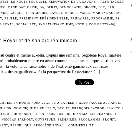
ISTES
,
EN ROUTE POUR 2012
,
RÉNOVATION DE LA GAUCHE
|
ALSO TAGGED
URG
,
CANDIDAT
,
CRISE
,
DA
,
DÉBAT
,
DÉMOCRATIE
,
DROITE
,
DSK
,
EAG
,
ANDE
,
GAUCHE
,
JEAN-MICHEL BAYLET
,
MANUEL VALLS
,
MARTINE AUBRY
,
Y
,
PEUPLE
,
PRÉSIDENT
,
PRÉSIDENTIELLE
,
PRIMAIRES
,
PROGRAMME
,
PS
,
E ROYAL
,
SOCIALISTE
,
SYMPATHISANT
,
UMP
,
VOTE
|
COMMENTS (60)
 Royal et de son arc républicain
|
p
’au centre et même au-delà. Depuis une semaine, Ségolène Royal martèle
tend probablement mettre en avant comme une de ses marques distinctives
ts : la volonté de rassembler « de l’extrême-gauche aux centristes
 « droite gaulliste ». Si la perspective de l’association [...]
LISTES
,
EN ROUTE POUR 2012
,
VU À LA TÉLÉ
|
ALSO TAGGED
ALLIANCE
,
FUSION
,
DOMINIQUE DE VILLEPIN
,
DROITE
,
FRANÇOIS BAYROU
,
FRANÇOIS
LLISME
,
HUMANISTE
,
JEAN-LOUIS BORLOO
,
JEAN-MARCEL JEANNENEY
,
,
NICOLAS SARKOZY
,
OUVERTURE
,
PRIMAIRES
,
PROGRAMME
,
PROJET
,
MENT
,
RÉPUBLIQUE
,
SÉGOLÈNE ROYAL
|
COMMENTS (55)