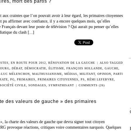
res, mort des partis ?
t aux craintes que l’on pouvait avoir à leur égard, les primaires citoyennes
it pu affirmer avec confiance, il y a encore quelques mois, qu’elles
e Français devant leur poste de télévision ? Qui aurait pu penser qu’elles
iatique du clash [...]
ISTES
,
EN ROUTE POUR 2012
,
RÉNOVATION DE LA GAUCHE
|
ALSO TAGGED
BOURG
,
DÉBAT
,
DÉMOCRATIE
,
ÉLITISME
,
FRANÇOIS HOLLANDE
,
GAUCHE
,
N-LUC MÉLENCHON
,
MALTHUSIANISME
,
MÉDIAS
,
MILITANT
,
OPINION
,
PARTI
RATE
,
PG
,
PRIMAIRES
,
PRIMAIRES CITOYENNES
,
PS
,
RÉMI LEFEBVRE
,
SOCIÉTÉ CIVILE
,
SONDAGES
,
SYMPATHISANT
|
COMMENTS (26)
rte des valeurs de gauche » des primaires
 », la charte des valeurs de gauche que devra signer tout citoyen
PRG provoque réactions, critiques voire commentaires narquois. Quelques