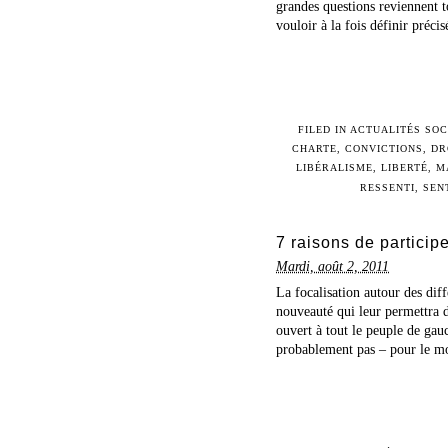
grandes questions reviennent t
vouloir à la fois définir préci
FILED IN
ACTUALITÉS SOC
CHARTE
,
CONVICTIONS
,
DR
LIBÉRALISME
,
LIBERTÉ
,
M
RESSENTI
,
SEN
7 raisons de particip
Mardi, août 2, 2011
La focalisation autour des diff
nouveauté qui leur permettra d
ouvert à tout le peuple de gau
probablement pas – pour le mo