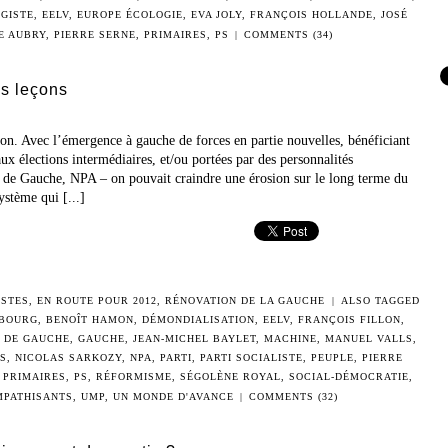
GISTE
,
EELV
,
EUROPE ÉCOLOGIE
,
EVA JOLY
,
FRANÇOIS HOLLANDE
,
JOSÉ
E AUBRY
,
PIERRE SERNE
,
PRIMAIRES
,
PS
|
COMMENTS (34)
es leçons
n. Avec l’émergence à gauche de forces en partie nouvelles, bénéficiant
ux élections intermédiaires, et/ou portées par des personnalités
de Gauche, NPA – on pouvait craindre une érosion sur le long terme du
ystème qui [...]
ISTES
,
EN ROUTE POUR 2012
,
RÉNOVATION DE LA GAUCHE
|
ALSO TAGGED
BOURG
,
BENOÎT HAMON
,
DÉMONDIALISATION
,
EELV
,
FRANÇOIS FILLON
,
 DE GAUCHE
,
GAUCHE
,
JEAN-MICHEL BAYLET
,
MACHINE
,
MANUEL VALLS
,
S
,
NICOLAS SARKOZY
,
NPA
,
PARTI
,
PARTI SOCIALISTE
,
PEUPLE
,
PIERRE
,
PRIMAIRES
,
PS
,
RÉFORMISME
,
SÉGOLÈNE ROYAL
,
SOCIAL-DÉMOCRATIE
,
MPATHISANTS
,
UMP
,
UN MONDE D'AVANCE
|
COMMENTS (32)