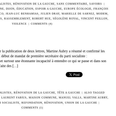
ALISTES
,
RÉNOVATION DE LA GAUCHE
,
SANS COMMENTAIRE
,
SAVOIRS
|
INE
,
DIJON
,
ÉDUCATION
,
ESPOIR A GAUCHE
,
EUROPE ÉCOLOGIE
,
FRANÇOIS
NCO
,
JEAN-LUC BENHAMIAS
,
JULIEN DRAY
,
MARIELLE DE SARNEZ
,
MODEM
,
PS
,
RASSEMBLEMENT
,
ROBERT HUE
,
SÉGOLÈNE ROYAL
,
VINCENT PEILLON
,
VIOLENCE
|
COMMENTS (4)
 la publication de deux lettres, Martine Aubry a résumé et confirmé les
 début de mandat de première secrétaire du parti socialiste :
et surtout une étonnante incapacité à entendre ce qui se passe et dans son
aite des [...]
ALISTES
,
RÉNOVATION DE LA GAUCHE
,
TÊTE A GAUCHE
|
ALSO TAGGED
,
LAURENT FABIUS
,
MAISON COMMUNE
,
MANUEL VALLS
,
MARTINE AUBRY
,
I SOCIALISTE
,
REFONDATION
,
RÉNOVATION
,
UNION DE LA GAUCHE
|
COMMENTS (1)