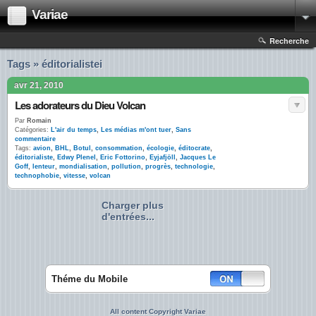
Variae
Recherche
Tags » éditorialistei
avr 21, 2010
Les adorateurs du Dieu Volcan
Par
Romain
Catégories:
L'air du temps
,
Les médias m'ont tuer
,
Sans
commentaire
Tags:
avion
,
BHL
,
Botul
,
consommation
,
écologie
,
éditocrate
,
éditorialiste
,
Edwy Plenel
,
Eric Fottorino
,
Eyjafjöll
,
Jacques Le
Goff
,
lenteur
,
mondialisation
,
pollution
,
progrès
,
technologie
,
technophobie
,
vitesse
,
volcan
Charger plus
d'entrées...
Théme du Mobile
All content Copyright Variae