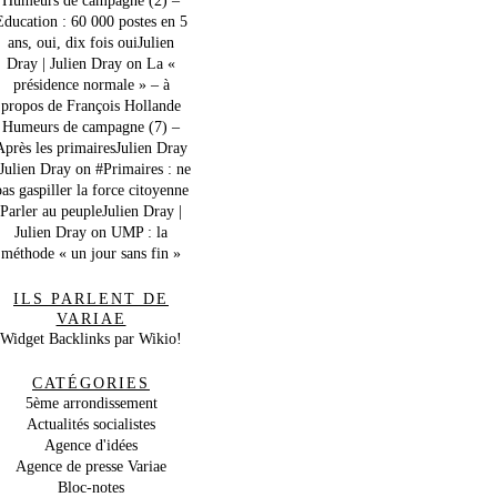
Education : 60 000 postes en 5
ans, oui, dix fois ouiJulien
Dray | Julien Dray
on
La «
présidence normale » – à
propos de François Hollande
Humeurs de campagne (7) –
Après les primairesJulien Dray
 Julien Dray
on
#Primaires : ne
as gaspiller la force citoyenne
Parler au peupleJulien Dray |
Julien Dray
on
UMP : la
méthode « un jour sans fin »
ILS PARLENT DE
VARIAE
Widget Backlinks par Wikio!
CATÉGORIES
5ème arrondissement
Actualités socialistes
Agence d'idées
Agence de presse Variae
Bloc-notes