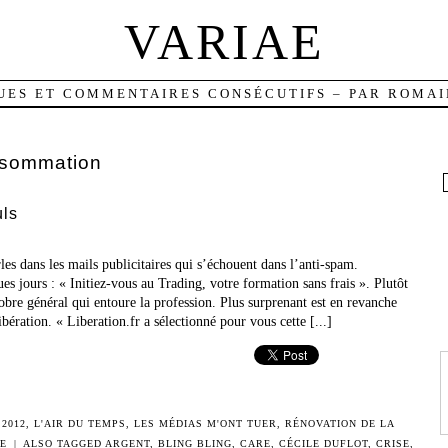
VARIAE
UES ET COMMENTAIRES CONSÉCUTIFS – PAR ROMAI
sommation
uls
les dans les mails publicitaires qui s’échouent dans l’anti-spam.
es jours : « Initiez-vous au Trading, votre formation sans frais ». Plutôt
bre général qui entoure la profession. Plus surprenant est en revanche
ibération. « Liberation.fr a sélectionné pour vous cette [...]
2012
,
L'AIR DU TEMPS
,
LES MÉDIAS M'ONT TUER
,
RÉNOVATION DE LA
RE
|
ALSO TAGGED
ARGENT
,
BLING BLING
,
CARE
,
CÉCILE DUFLOT
,
CRISE
,