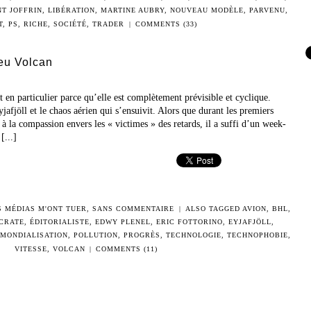
T JOFFRIN
,
LIBÉRATION
,
MARTINE AUBRY
,
NOUVEAU MODÈLE
,
PARVENU
,
T
,
PS
,
RICHE
,
SOCIÉTÉ
,
TRADER
|
COMMENTS (33)
eu Volcan
st en particulier parce qu’elle est complètement prévisible et cyclique.
jafjöll et le chaos aérien qui s’ensuivit. Alors que durant les premiers
it à la compassion envers les « victimes » des retards, il a suffi d’un week-
[...]
S MÉDIAS M'ONT TUER
,
SANS COMMENTAIRE
|
ALSO TAGGED
AVION
,
BHL
,
CRATE
,
ÉDITORIALISTE
,
EDWY PLENEL
,
ERIC FOTTORINO
,
EYJAFJÖLL
,
MONDIALISATION
,
POLLUTION
,
PROGRÈS
,
TECHNOLOGIE
,
TECHNOPHOBIE
,
VITESSE
,
VOLCAN
|
COMMENTS (11)