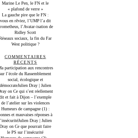
Marine Le Pen, le FN et le
« plafond de verre »
La gauche pire que le FN :
vous en rêviez, l’UMP l’a dit
rometheus, l’Avatar-isation de
Ridley Scott
Réseaux sociaux, la fin du Far
West politique ?
COMMENTAIRES
RÉCENTS
a participation aux rencontres
sur l’école du Rassemblement
social, écologique et
démocrateJulien Dray | Julien
ray
on
Ce qui s’est réellement
dit et fait à Dijon – l’exemple
de l’atelier sur les violences
Humeurs de campagne (1) :
onnes et mauvaises réponses à
l’insécuritéJulien Dray | Julien
Dray
on
Ce que pourrait faire
le PS sur l’insécurité
Humeurs de campagne (2) –