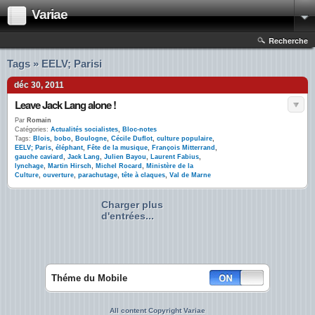
Variae
Recherche
Tags » EELV; Parisi
déc 30, 2011
Leave Jack Lang alone !
Par
Romain
Catégories:
Actualités socialistes
,
Bloc-notes
Tags:
Blois
,
bobo
,
Boulogne
,
Cécile Duflot
,
culture populaire
,
EELV; Paris
,
éléphant
,
Fête de la musique
,
François Mitterrand
,
gauche caviard
,
Jack Lang
,
Julien Bayou
,
Laurent Fabius
,
lynchage
,
Martin Hirsch
,
Michel Rocard
,
Ministère de la
Culture
,
ouverture
,
parachutage
,
tête à claques
,
Val de Marne
Charger plus
d'entrées...
Théme du Mobile
All content Copyright Variae