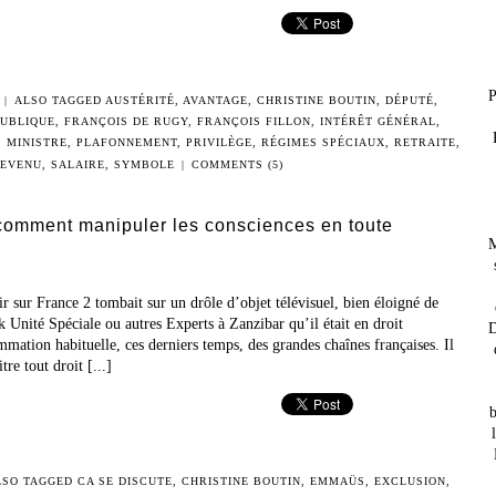
P
|
ALSO TAGGED
AUSTÉRITÉ
,
AVANTAGE
,
CHRISTINE BOUTIN
,
DÉPUTÉ
,
PUBLIQUE
,
FRANÇOIS DE RUGY
,
FRANÇOIS FILLON
,
INTÉRÊT GÉNÉRAL
,
,
MINISTRE
,
PLAFONNEMENT
,
PRIVILÈGE
,
RÉGIMES SPÉCIAUX
,
RETRAITE
,
EVENU
,
SALAIRE
,
SYMBOLE
|
COMMENTS (5)
 comment manipuler les consciences en toute
M
ir sur France 2 tombait sur un drôle d’objet télévisuel, bien éloigné de
Unité Spéciale ou autres Experts à Zanzibar qu’il était en droit
D
mmation habituelle, ces derniers temps, des grandes chaînes françaises. Il
re tout droit [...]
b
LSO TAGGED
CA SE DISCUTE
,
CHRISTINE BOUTIN
,
EMMAÜS
,
EXCLUSION
,