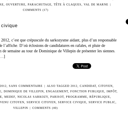
RE
,
OUVERTURE
,
PARACHUTAGE
,
TÊTE À CLAQUES
,
VAL DE MARNE
|
COMMENTS (17)
 civique
e 2012, c’est que crépuscule du sarkozysme aidant, plus d’un responsable
de l’affiche. D’où éclosions de candidatures en rafales, et pluie de
fin de semaine au tour de Dominique de Villepin de présenter les siennes.
...]
2012
,
SANS COMMENTAIRE
|
ALSO TAGGED
2012
,
CANDIDAT
,
CITOYEN
,
E
,
DOMINIQUE DE VILLEPIN
,
ENGAGEMENT
,
FONCTION PUBLIQUE
,
IMPÔT
,
E
,
MEDEF
,
NICOLAS SARKOZY
,
PARISOT
,
PROGRAMME
,
RÉPUBLIQUE
,
VENU CITOYEN
,
SERVICE CITOYEN
,
SERVICE CIVIQUE
,
SERVICE PUBLIC
,
VILLEPIN
|
COMMENTS (40)