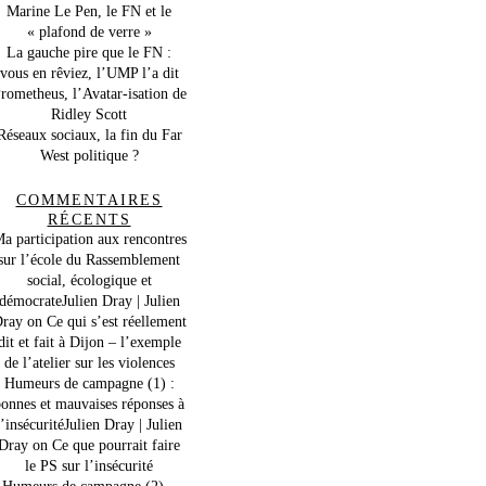
Marine Le Pen, le FN et le
« plafond de verre »
La gauche pire que le FN :
vous en rêviez, l’UMP l’a dit
rometheus, l’Avatar-isation de
Ridley Scott
Réseaux sociaux, la fin du Far
West politique ?
COMMENTAIRES
RÉCENTS
a participation aux rencontres
sur l’école du Rassemblement
social, écologique et
démocrateJulien Dray | Julien
ray
on
Ce qui s’est réellement
dit et fait à Dijon – l’exemple
de l’atelier sur les violences
Humeurs de campagne (1) :
onnes et mauvaises réponses à
l’insécuritéJulien Dray | Julien
Dray
on
Ce que pourrait faire
le PS sur l’insécurité
Humeurs de campagne (2) –