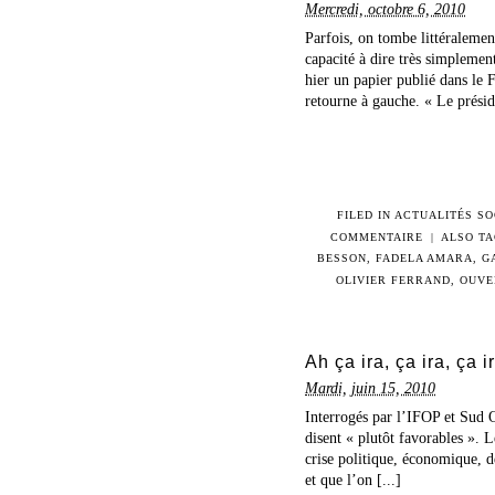
Mercredi, octobre 6, 2010
Parfois, on tombe littéralemen
capacité à dire très simplemen
hier un papier publié dans le 
retourne à gauche. « Le préside
FILED IN
ACTUALITÉS SO
COMMENTAIRE
|
ALSO T
BESSON
,
FADELA AMARA
,
G
OLIVIER FERRAND
,
OUVE
Ah ça ira, ça ira, ça 
Mardi, juin 15, 2010
Interrogés par l’IFOP et Sud O
disent « plutôt favorables ». L
crise politique, économique, 
et que l’on [...]