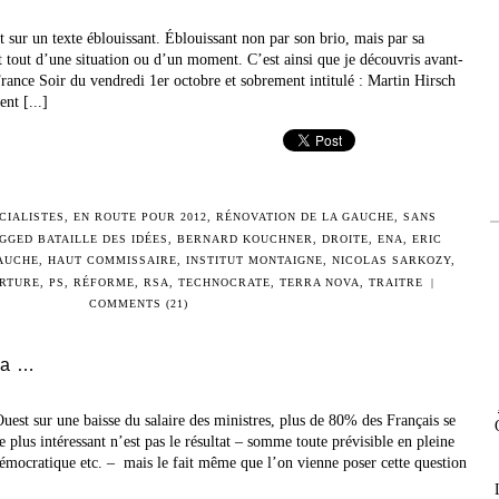
t sur un texte éblouissant. Éblouissant non par son brio, mais par sa
t tout d’une situation ou d’un moment. C’est ainsi que je découvris avant-
France Soir du vendredi 1er octobre et sobrement intitulé : Martin Hirsch
nt [...]
CIALISTES
,
EN ROUTE POUR 2012
,
RÉNOVATION DE LA GAUCHE
,
SANS
AGGED
BATAILLE DES IDÉES
,
BERNARD KOUCHNER
,
DROITE
,
ENA
,
ERIC
AUCHE
,
HAUT COMMISSAIRE
,
INSTITUT MONTAIGNE
,
NICOLAS SARKOZY
,
RTURE
,
PS
,
RÉFORME
,
RSA
,
TECHNOCRATE
,
TERRA NOVA
,
TRAITRE
|
COMMENTS (21)
ira …
uest sur une baisse du salaire des ministres, plus de 80% des Français se
e plus intéressant n’est pas le résultat – somme toute prévisible en pleine
démocratique etc. – mais le fait même que l’on vienne poser cette question