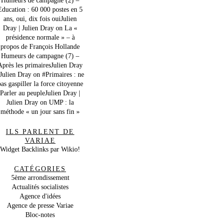
Education : 60 000 postes en 5
ans, oui, dix fois ouiJulien
Dray | Julien Dray
on
La «
présidence normale » – à
propos de François Hollande
Humeurs de campagne (7) –
Après les primairesJulien Dray
 Julien Dray
on
#Primaires : ne
as gaspiller la force citoyenne
Parler au peupleJulien Dray |
Julien Dray
on
UMP : la
méthode « un jour sans fin »
ILS PARLENT DE
VARIAE
Widget Backlinks par Wikio!
CATÉGORIES
5ème arrondissement
Actualités socialistes
Agence d'idées
Agence de presse Variae
Bloc-notes