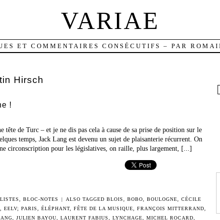
VARIAE
UES ET COMMENTAIRES CONSÉCUTIFS – PAR ROMAI
tin Hirsch
e !
 tête de Turc – et je ne dis pas cela à cause de sa prise de position sur le
lques temps, Jack Lang est devenu un sujet de plaisanterie récurrent. On
e circonscription pour les législatives, on raille, plus largement, [...]
LISTES
,
BLOC-NOTES
|
ALSO TAGGED
BLOIS
,
BOBO
,
BOULOGNE
,
CÉCILE
,
EELV; PARIS
,
ÉLÉPHANT
,
FÊTE DE LA MUSIQUE
,
FRANÇOIS MITTERRAND
,
LANG
,
JULIEN BAYOU
,
LAURENT FABIUS
,
LYNCHAGE
,
MICHEL ROCARD
,