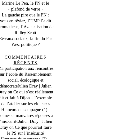
Marine Le Pen, le FN et le
« plafond de verre »
La gauche pire que le FN :
vous en rêviez, l’UMP l’a dit
rometheus, l’Avatar-isation de
Ridley Scott
Réseaux sociaux, la fin du Far
West politique ?
COMMENTAIRES
RÉCENTS
a participation aux rencontres
sur l’école du Rassemblement
social, écologique et
démocrateJulien Dray | Julien
ray
on
Ce qui s’est réellement
dit et fait à Dijon – l’exemple
de l’atelier sur les violences
Humeurs de campagne (1) :
onnes et mauvaises réponses à
l’insécuritéJulien Dray | Julien
Dray
on
Ce que pourrait faire
le PS sur l’insécurité
Humeurs de campagne (2) –