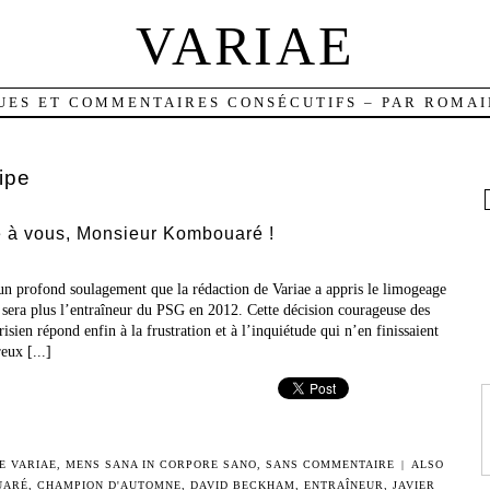
VARIAE
UES ET COMMENTAIRES CONSÉCUTIFS – PAR ROMAI
ipe
à vous, Monsieur Kombouaré !
 un profond soulagement que la rédaction de Variae a appris le limogeage
era plus l’entraîneur du PSG en 2012. Cette décision courageuse des
risien répond enfin à la frustration et à l’inquiétude qui n’en finissaient
eux [...]
E VARIAE
,
MENS SANA IN CORPORE SANO
,
SANS COMMENTAIRE
|
ALSO
UARÉ
,
CHAMPION D'AUTOMNE
,
DAVID BECKHAM
,
ENTRAÎNEUR
,
JAVIER