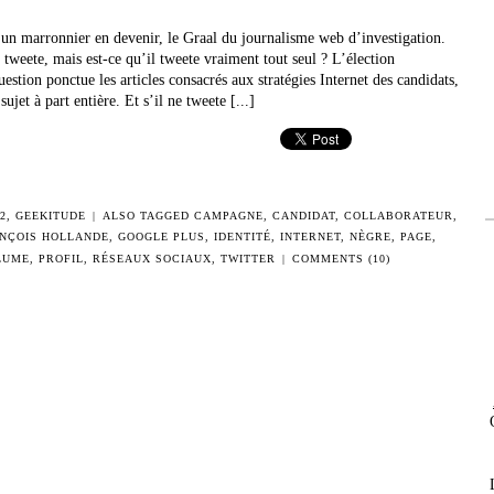
 un marronnier en devenir, le Graal du journalisme web d’investigation.
l tweete, mais est-ce qu’il tweete vraiment tout seul ? L’élection
uestion ponctue les articles consacrés aux stratégies Internet des candidats,
ujet à part entière. Et s’il ne tweete [...]
2
,
GEEKITUDE
|
ALSO TAGGED
CAMPAGNE
,
CANDIDAT
,
COLLABORATEUR
,
NÇOIS HOLLANDE
,
GOOGLE PLUS
,
IDENTITÉ
,
INTERNET
,
NÈGRE
,
PAGE
,
LUME
,
PROFIL
,
RÉSEAUX SOCIAUX
,
TWITTER
|
COMMENTS (10)