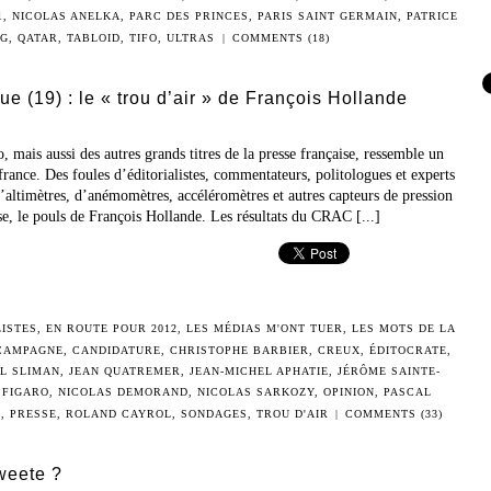
1
,
NICOLAS ANELKA
,
PARC DES PRINCES
,
PARIS SAINT GERMAIN
,
PATRICE
SG
,
QATAR
,
TABLOID
,
TIFO
,
ULTRAS
|
COMMENTS (18)
ue (19) : le « trou d’air » de François Hollande
o, mais aussi des autres grands titres de la presse française, ressemble un
rance. Des foules d’éditorialistes, commentateurs, politologues et experts
d’altimètres, d’anémomètres, accéléromètres et autres capteurs de pression
e, le pouls de François Hollande. Les résultats du CRAC [...]
ISTES
,
EN ROUTE POUR 2012
,
LES MÉDIAS M'ONT TUER
,
LES MOTS DE LA
CAMPAGNE
,
CANDIDATURE
,
CHRISTOPHE BARBIER
,
CREUX
,
ÉDITOCRATE
,
L SLIMAN
,
JEAN QUATREMER
,
JEAN-MICHEL APHATIE
,
JÉRÔME SAINTE-
 FIGARO
,
NICOLAS DEMORAND
,
NICOLAS SARKOZY
,
OPINION
,
PASCAL
E
,
PRESSE
,
ROLAND CAYROL
,
SONDAGES
,
TROU D'AIR
|
COMMENTS (33)
tweete ?