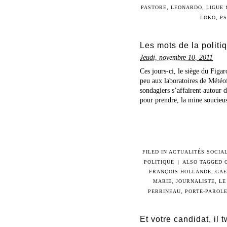
PASTORE
,
LEONARDO
,
LIGUE 
LOKO
,
P
Les mots de la politiq
Jeudi, novembre 10, 2011
Ces jours-ci, le siège du Figar
peu aux laboratoires de Météof
sondagiers s’affairent autour 
pour prendre, la mine soucieus
FILED IN
ACTUALITÉS SOCIAL
POLITIQUE
|
ALSO TAGGED
FRANÇOIS HOLLANDE
,
GAË
MARIE
,
JOURNALISTE
,
LE
PERRINEAU
,
PORTE-PAROL
Et votre candidat, il 