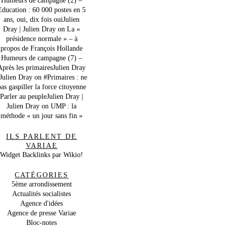
Education : 60 000 postes en 5
ans, oui, dix fois ouiJulien
Dray | Julien Dray
on
La «
présidence normale » – à
propos de François Hollande
Humeurs de campagne (7) –
Après les primairesJulien Dray
 Julien Dray
on
#Primaires : ne
as gaspiller la force citoyenne
Parler au peupleJulien Dray |
Julien Dray
on
UMP : la
méthode « un jour sans fin »
ILS PARLENT DE
VARIAE
Widget Backlinks par Wikio!
CATÉGORIES
5ème arrondissement
Actualités socialistes
Agence d'idées
Agence de presse Variae
Bloc-notes