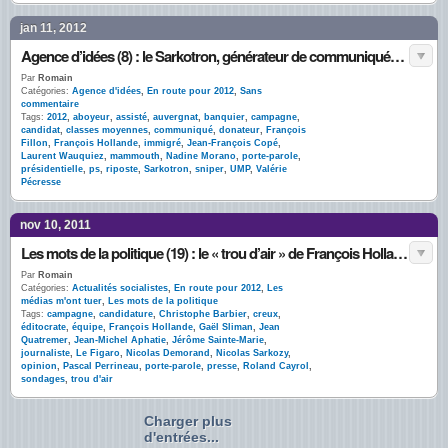
jan 11, 2012
Agence d’idées (8) : le Sarkotron, générateur de communiqués UMP
Par
Romain
Catégories:
Agence d'idées
,
En route pour 2012
,
Sans
commentaire
Tags:
2012
,
aboyeur
,
assisté
,
auvergnat
,
banquier
,
campagne
,
candidat
,
classes moyennes
,
communiqué
,
donateur
,
François
Fillon
,
François Hollande
,
immigré
,
Jean-François Copé
,
Laurent Wauquiez
,
mammouth
,
Nadine Morano
,
porte-parole
,
présidentielle
,
ps
,
riposte
,
Sarkotron
,
sniper
,
UMP
,
Valérie
Pécresse
nov 10, 2011
Les mots de la politique (19) : le « trou d’air » de François Hollande
Par
Romain
Catégories:
Actualités socialistes
,
En route pour 2012
,
Les
médias m'ont tuer
,
Les mots de la politique
Tags:
campagne
,
candidature
,
Christophe Barbier
,
creux
,
éditocrate
,
équipe
,
François Hollande
,
Gaël Sliman
,
Jean
Quatremer
,
Jean-Michel Aphatie
,
Jérôme Sainte-Marie
,
journaliste
,
Le Figaro
,
Nicolas Demorand
,
Nicolas Sarkozy
,
opinion
,
Pascal Perrineau
,
porte-parole
,
presse
,
Roland Cayrol
,
sondages
,
trou d'air
Charger plus
d'entrées...