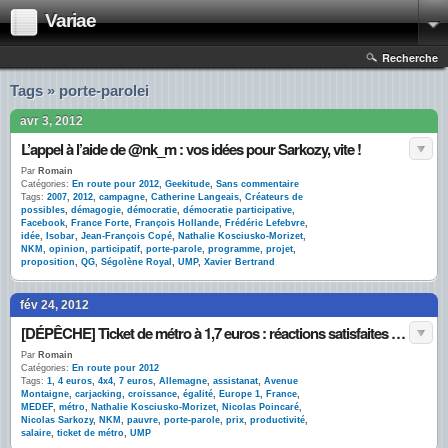
Variae
Recherche
Tags » porte-parolei
avr 3, 2012
L’appel à l’aide de @nk_m : vos idées pour Sarkozy, vite !
Par
Romain
Catégories:
En route pour 2012
,
Geekitude
,
Sans commentaire
Tags:
2007
,
2012
,
campagne
,
Catherine Langeais
,
Créateurs de
possibles
,
démagogie
,
démocratie
,
démocratie participative
,
Facebook
,
France Forte
,
François Hollande
,
Frédéric Lefebvre
,
idée
,
Isobar
,
Jean-François Copé
,
Nathalie Kosciusko-Morizet
,
NKM
,
opinion
,
participatif
,
porte-parole
,
programme
,
projet
,
proposition
,
QG
,
Ségolène Royal
,
UMP
,
Xavier Bertrand
fév 24, 2012
[DÉPÊCHE] Ticket de métro à 1,7 euros : réactions satisfaites après la découverte de @NK_M
Par
Romain
Catégories:
En route pour 2012
Tags:
1
,
4 euros
,
4x4
,
7 euros
,
Allemagne
,
assistanat
,
Avenue
Montaigne
,
carjacking
,
croissance
,
égalité
,
Europe 1
,
France
,
MEDEF
,
métro
,
Nathalie Kosciusko-Morizet
,
Nicolas Poincaré
,
Nicolas Sarkozy
,
NKM
,
pauvre
,
porte-parole
,
prix
,
productivité
,
salaire
,
ticket de métro
,
UMP