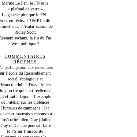
Marine Le Pen, le FN et le
« plafond de verre »
La gauche pire que le FN :
vous en rêviez, l’UMP l’a dit
rometheus, l’Avatar-isation de
Ridley Scott
Réseaux sociaux, la fin du Far
West politique ?
COMMENTAIRES
RÉCENTS
a participation aux rencontres
sur l’école du Rassemblement
social, écologique et
démocrateJulien Dray | Julien
ray
on
Ce qui s’est réellement
dit et fait à Dijon – l’exemple
de l’atelier sur les violences
Humeurs de campagne (1) :
onnes et mauvaises réponses à
l’insécuritéJulien Dray | Julien
Dray
on
Ce que pourrait faire
le PS sur l’insécurité
Humeurs de campagne (2) –