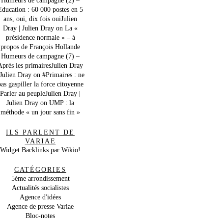
Education : 60 000 postes en 5
ans, oui, dix fois ouiJulien
Dray | Julien Dray
on
La «
présidence normale » – à
propos de François Hollande
Humeurs de campagne (7) –
Après les primairesJulien Dray
 Julien Dray
on
#Primaires : ne
as gaspiller la force citoyenne
Parler au peupleJulien Dray |
Julien Dray
on
UMP : la
méthode « un jour sans fin »
ILS PARLENT DE
VARIAE
Widget Backlinks par Wikio!
CATÉGORIES
5ème arrondissement
Actualités socialistes
Agence d'idées
Agence de presse Variae
Bloc-notes