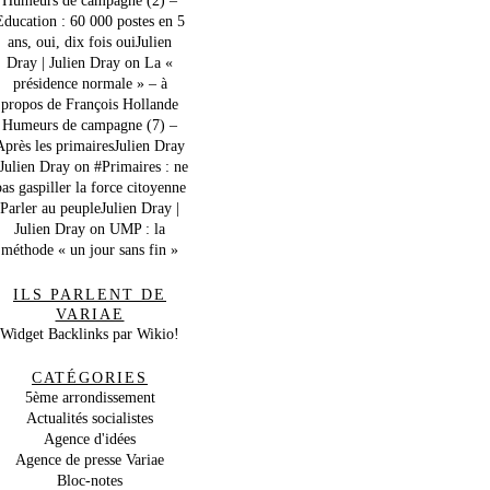
Education : 60 000 postes en 5
ans, oui, dix fois ouiJulien
Dray | Julien Dray
on
La «
présidence normale » – à
propos de François Hollande
Humeurs de campagne (7) –
Après les primairesJulien Dray
 Julien Dray
on
#Primaires : ne
as gaspiller la force citoyenne
Parler au peupleJulien Dray |
Julien Dray
on
UMP : la
méthode « un jour sans fin »
ILS PARLENT DE
VARIAE
Widget Backlinks par Wikio!
CATÉGORIES
5ème arrondissement
Actualités socialistes
Agence d'idées
Agence de presse Variae
Bloc-notes