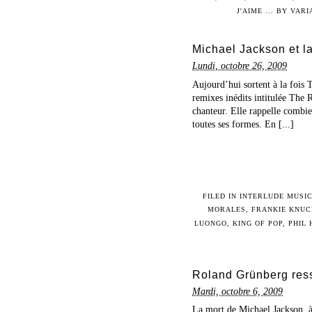
J'AIME ... BY VARI
Michael Jackson et l
Lundi, octobre 26, 2009
Aujourd’hui sortent à la fois 
remixes inédits intitulée The 
chanteur. Elle rappelle combi
toutes ses formes. En [...]
FILED IN
INTERLUDE MUSI
MORALES
,
FRANKIE KNUC
LUONGO
,
KING OF POP
,
PHIL
Roland Grünberg res
Mardi, octobre 6, 2009
La mort de Michael Jackson, à 