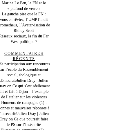
Marine Le Pen, le FN et le
« plafond de verre »
La gauche pire que le FN :
vous en rêviez, l’UMP l’a dit
rometheus, l’Avatar-isation de
Ridley Scott
Réseaux sociaux, la fin du Far
West politique ?
COMMENTAIRES
RÉCENTS
a participation aux rencontres
sur l’école du Rassemblement
social, écologique et
démocrateJulien Dray | Julien
ray
on
Ce qui s’est réellement
dit et fait à Dijon – l’exemple
de l’atelier sur les violences
Humeurs de campagne (1) :
onnes et mauvaises réponses à
l’insécuritéJulien Dray | Julien
Dray
on
Ce que pourrait faire
le PS sur l’insécurité
Humeurs de campagne (2) –