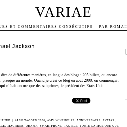
VARIAE
UES ET COMMENTAIRES CONSÉCUTIFS – PAR ROMAI
hael Jackson
e dire de différentes manières, en langue des blogs : 205 billets, ou encore
 : presque un monde. Quand je créai ce blog en août 2008, on commençait
 qui n’était encore que des subprimes, le président des Etats-Unis
KITUDE
|
ALSO TAGGED
2008
,
AMY WINEHOUSE
,
ANNIVERSAIRE
,
AVATAR
,
ÈCE
,
MAGHREB
,
OBAMA
,
SMARTPHONE
,
TACTILE
,
TOUTE LA MUSIQUE QUE