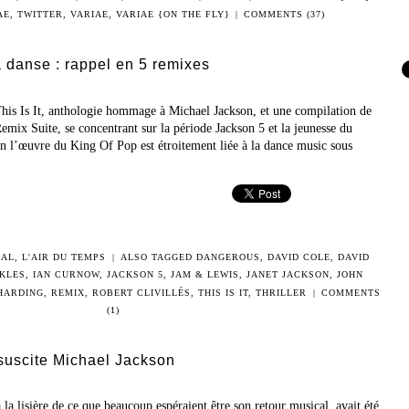
AE
,
TWITTER
,
VARIAE
,
VARIAE {ON THE FLY}
|
COMMENTS (37)
a danse : rappel en 5 remixes
This Is It, anthologie hommage à Michael Jackson, et une compilation de
Remix Suite, se concentrant sur la période Jackson 5 et la jeunesse du
en l’œuvre du King Of Pop est étroitement liée à la dance music sous
CAL
,
L'AIR DU TEMPS
|
ALSO TAGGED
DANGEROUS
,
DAVID COLE
,
DAVID
KLES
,
IAN CURNOW
,
JACKSON 5
,
JAM & LEWIS
,
JANET JACKSON
,
JOHN
 HARDING
,
REMIX
,
ROBERT CLIVILLÉS
,
THIS IS IT
,
THRILLER
|
COMMENTS
(1)
suscite Michael Jackson
la lisière de ce que beaucoup espéraient être son retour musical, avait été