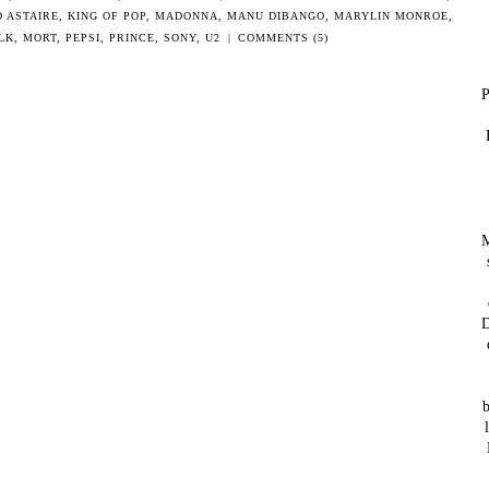
 ASTAIRE
,
KING OF POP
,
MADONNA
,
MANU DIBANGO
,
MARYLIN MONROE
,
LK
,
MORT
,
PEPSI
,
PRINCE
,
SONY
,
U2
|
COMMENTS (5)
P
M
D
b