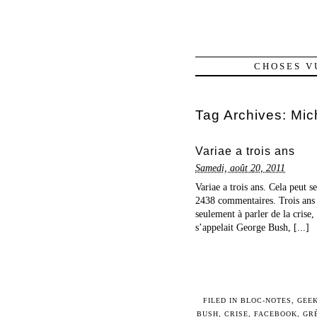
CHOSES V
Tag Archives:
Mic
Variae a trois ans
Samedi, août 20, 2011
Variae a trois ans. Cela peut s
2438 commentaires. Trois ans
seulement à parler de la crise,
s’appelait George Bush, [...]
FILED IN
BLOC-NOTES
,
GEE
BUSH
,
CRISE
,
FACEBOOK
,
GR