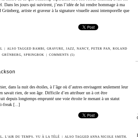
l. Dans les jours qui suivirent, j’eus l’idée de lui rendre hommage à ma
Grünberg, artiste et graveur à la signature visuelle aussi intemporelle que
AL
|
ALSO TAGGED
BAMBI
,
GRAVURE
,
JAZZ
,
NANCY
,
PETER PAN
,
ROLAND
GRÜNBERG
,
SPRINGBOK
|
COMMENTS (5)
Jackson
hier, dans la nuit des étoiles, à l’âge où d’autres envisagent seulement leur
n savait rien, de son âge. Difficile d’en attribuer un à cet être
avait depuis longtemps emprunté une voie étroite le menant à un statut
-freak [...]
AL
,
L'AIR DU TEMPS
,
VU À LA TÉLÉ
|
ALSO TAGGED
ANNA NICOLE SMITH
,