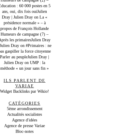
Education : 60 000 postes en 5
ans, oui, dix fois ouiJulien
Dray | Julien Dray
on
La «
présidence normale » – à
propos de François Hollande
Humeurs de campagne (7) –
Après les primairesJulien Dray
 Julien Dray
on
#Primaires : ne
as gaspiller la force citoyenne
Parler au peupleJulien Dray |
Julien Dray
on
UMP : la
méthode « un jour sans fin »
ILS PARLENT DE
VARIAE
Widget Backlinks par Wikio!
CATÉGORIES
5ème arrondissement
Actualités socialistes
Agence d'idées
Agence de presse Variae
Bloc-notes