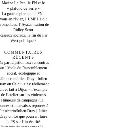
Marine Le Pen, le FN et le
« plafond de verre »
La gauche pire que le FN :
vous en rêviez, l’UMP l’a dit
rometheus, l’Avatar-isation de
Ridley Scott
Réseaux sociaux, la fin du Far
West politique ?
COMMENTAIRES
RÉCENTS
a participation aux rencontres
sur l’école du Rassemblement
social, écologique et
démocrateJulien Dray | Julien
ray
on
Ce qui s’est réellement
dit et fait à Dijon – l’exemple
de l’atelier sur les violences
Humeurs de campagne (1) :
onnes et mauvaises réponses à
l’insécuritéJulien Dray | Julien
Dray
on
Ce que pourrait faire
le PS sur l’insécurité
Humeurs de campagne (2) –