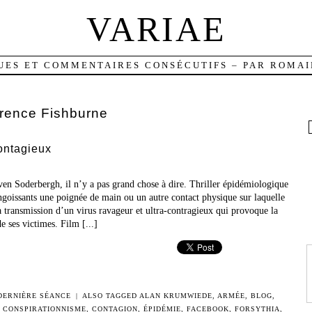
VARIAE
UES ET COMMENTAIRES CONSÉCUTIFS – PAR ROMAI
rence Fishburne
contagieux
en Soderbergh, il n’y a pas grand chose à dire. Thriller épidémiologique
angoissants une poignée de main ou un autre contact physique sur laquelle
la transmission d’un virus ravageur et ultra-contragieux qui provoque la
e ses victimes. Film [...]
DERNIÈRE SÉANCE
|
ALSO TAGGED
ALAN KRUMWIEDE
,
ARMÉE
,
BLOG
,
,
CONSPIRATIONNISME
,
CONTAGION
,
ÉPIDÉMIE
,
FACEBOOK
,
FORSYTHIA
,