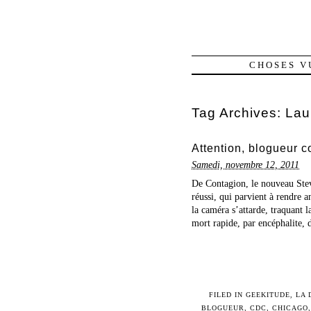
CHOSES V
Tag Archives:
Lau
Attention, blogueur 
Samedi, novembre 12, 2011
De Contagion, le nouveau Stev
réussi, qui parvient à rendre 
la caméra s’attarde, traquant 
mort rapide, par encéphalite, d
FILED IN
GEEKITUDE
,
LA 
BLOGUEUR
,
CDC
,
CHICAGO