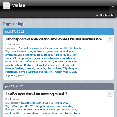
Variae
Recherche
Tags » blogi
mai 17, 2012
Droitosphère et anti-hollandisme vont-ils bientôt dominer le web ?
Par
Romain
Catégories:
Actualités socialistes
,
En route pour 2012
,
Geekitude
Tags:
anti-hollandisme
,
anti-sarkozysme
,
antihollandisme
,
antisarkozysme
,
bashing
,
blog
,
blogueur
,
Bolloré
,
bouclier
fiscal
,
Christophe Ginisty
,
communautarisme
,
contestation
,
critique
,
droitosphère
,
EPAD
,
Fouquet's
,
François Hollande
,
gauchosphère
,
Godwin
,
Internet
,
Jeunes Pop
,
lol
,
majorité
,
Nicolas Sarkozy
,
normal
,
pouvoir
,
réacosphère
,
République
,
résistance
,
Samuel Laurent
,
subversion
,
Twitter
,
twitto
,
UNI
,
vigilance
,
yacht
jan 23, 2012
Le #Bourget était-il un meeting réussi ?
Par
Romain
Catégories:
Actualités socialistes
,
En route pour 2012
Tags:
#Bourget
,
#FH2012
,
blog
,
blogueur
,
bus
,
candidat
,
énergie
,
foule
,
François Hollande
,
Le Bourget
,
Marseillaise
,
meeting
,
RER
,
service d'ordre
,
service de presse
,
Twitter
,
twitto