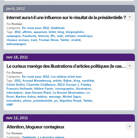
jan 6, 2012
Internet aura-t-il une influence sur le résultat de la présidentielle ?
Par
Romain
Catégories:
En route pour 2012
,
Geekitude
Tags:
2012
,
affiche
,
aquarium
,
billet
,
blog
,
blogosphère
,
campagne
,
Facebook
,
Internet
,
IRL
,
mail
,
militant
,
numérique
,
réseaux sociaux
,
tract
,
Truman Show
,
Twitter
,
viralité
,
webcampagne
nov 16, 2011
Le curieux manège des illustrations d’articles politiques (le cas Hollande)
Par
Romain
Catégories:
En route pour 2012
,
Les médias m'ont tuer
Tags:
2012
,
Arnaud Montebourg
,
article
,
Babar
,
blog
,
candidat
,
Cécile Duflot
,
Charlotte Chaffanjon
,
EELV
,
Europe 1
,
Flamby
,
François Hollande
,
Hélène Favier
,
iconographie
,
illustration
,
information
,
Jean-Vincent Placé
,
Le Nouvel Observateur
,
Le
Point
,
Martine Aubry
,
médias
,
message
,
Michel Sapin
,
nouvelobs
,
photo
,
présidentielle
,
ps
,
Ségolène Royal
,
Twitter
,
UMP
nov 12, 2011
Attention, blogueur contagieux
Par
Romain
Catégories:
Geekitude
,
La dernière séance