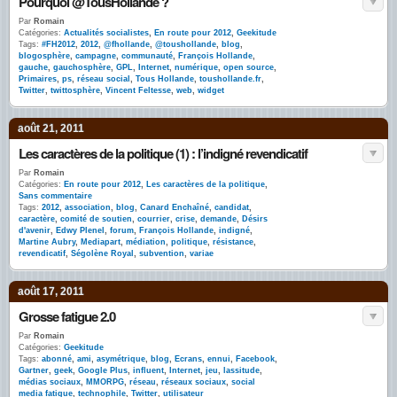
Pourquoi @TousHollande ?
Par
Romain
Catégories:
Actualités socialistes
,
En route pour 2012
,
Geekitude
Tags:
#FH2012
,
2012
,
@fhollande
,
@toushollande
,
blog
,
blogosphère
,
campagne
,
communauté
,
François Hollande
,
gauche
,
gauchosphère
,
GPL
,
Internet
,
numérique
,
open source
,
Primaires
,
ps
,
réseau social
,
Tous Hollande
,
toushollande.fr
,
Twitter
,
twittosphère
,
Vincent Feltesse
,
web
,
widget
août 21, 2011
Les caractères de la politique (1) : l’indigné revendicatif
Par
Romain
Catégories:
En route pour 2012
,
Les caractères de la politique
,
Sans commentaire
Tags:
2012
,
association
,
blog
,
Canard Enchaîné
,
candidat
,
caractère
,
comité de soutien
,
courrier
,
crise
,
demande
,
Désirs
d'avenir
,
Edwy Plenel
,
forum
,
François Hollande
,
indigné
,
Martine Aubry
,
Mediapart
,
médiation
,
politique
,
résistance
,
revendicatif
,
Ségolène Royal
,
subvention
,
variae
août 17, 2011
Grosse fatigue 2.0
Par
Romain
Catégories:
Geekitude
Tags:
abonné
,
ami
,
asymétrique
,
blog
,
Ecrans
,
ennui
,
Facebook
,
Gartner
,
geek
,
Google Plus
,
influent
,
Internet
,
jeu
,
lassitude
,
médias sociaux
,
MMORPG
,
réseau
,
réseaux sociaux
,
social
media fatigue
,
technophile
,
Twitter
,
utilisateur