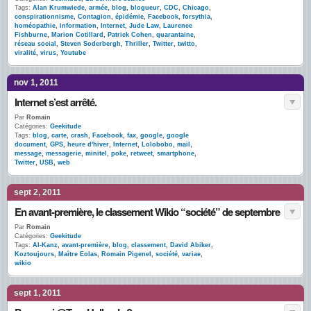
Tags:
Alan Krumwiede
,
armée
,
blog
,
blogueur
,
CDC
,
Chicago
,
conspirationnisme
,
Contagion
,
épidémie
,
Facebook
,
forsythia
,
homéopathie
,
information
,
Internet
,
Jude Law
,
Laurence
Fishburne
,
Marion Cotillard
,
Patrick Cohen
,
quarantaine
,
réseau social
,
Steven Soderbergh
,
Thriller
,
Twitter
,
twitto
,
viralité
,
virus
,
Youtube
nov 1, 2011
Internet s’est arrêté.
Par
Romain
Catégories:
Geekitude
Tags:
blog
,
carte
,
crash
,
Facebook
,
fax
,
google
,
google
document
,
GPS
,
heure d'hiver
,
Internet
,
Lolobobo
,
mail
,
message
,
messagerie
,
minitel
,
poke
,
retweet
,
smartphone
,
Twitter
,
USB
,
web
sept 2, 2011
En avant-première, le classement Wikio “société” de septembre
Par
Romain
Catégories:
Geekitude
Tags:
Al-Kanz
,
avant-première
,
blog
,
classement
,
David Abiker
,
Koztoujours
,
Maître Eolas
,
Romain Pigenel
,
société
,
variae
,
wikio
sept 1, 2011