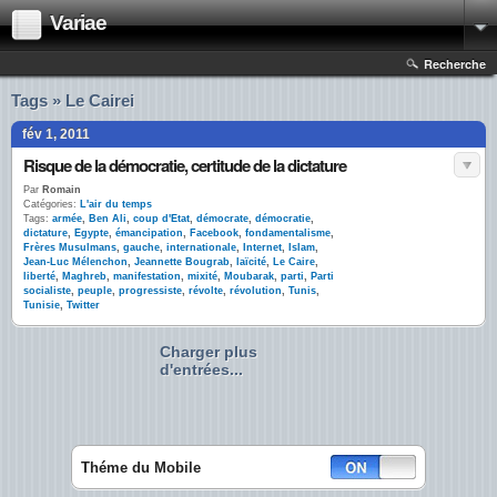
Variae
Recherche
Tags » Le Cairei
fév 1, 2011
Risque de la démocratie, certitude de la dictature
Par
Romain
Catégories:
L'air du temps
Tags:
armée
,
Ben Ali
,
coup d'Etat
,
démocrate
,
démocratie
,
dictature
,
Egypte
,
émancipation
,
Facebook
,
fondamentalisme
,
Frères Musulmans
,
gauche
,
internationale
,
Internet
,
Islam
,
Jean-Luc Mélenchon
,
Jeannette Bougrab
,
laïcité
,
Le Caire
,
liberté
,
Maghreb
,
manifestation
,
mixité
,
Moubarak
,
parti
,
Parti
socialiste
,
peuple
,
progressiste
,
révolte
,
révolution
,
Tunis
,
Tunisie
,
Twitter
Charger plus
d'entrées...
Théme du Mobile