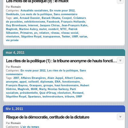
Les mots de la politique (9) : le mulot
Par
Romain
Catégories:
Actualités socialistes
,
En route pour 2012
,
Geekitude
,
Les mots de la politique
,
Sans commentaire
Tags:
ami
,
Arnaud Dassier
,
Barack Obama
,
Coopol
,
Créateurs
de possibles
,
exhibitionnisme
,
Facebook
,
François Hollande
,
Guy Birenbaum
,
Internet
,
Jacques Chirac
,
Jean-François Kahn
,
Maghreb
,
Martine Aubry
,
mulot
,
nombril
,
NTIC
,
Patrick
Sébastien
,
Primaires
,
ps
,
relation
,
réseau
,
réseau social
,
révolution
,
Ségolène Royal
,
transparence
,
Twitter
,
UMP
,
variae
,
vie privée
mar 4, 2011
Les rites de la politique (1) : la tribune anonyme de hauts fonctionnaires
Par
Romain
Catégories:
En route pour 2012
,
Les rites de la politique
,
Sans
commentaire
Tags:
2007
,
Affaires Etrangères
,
Alain Juppé
,
Albert Camus
,
anonyme
,
appel
,
collectif
,
diplomate
,
ENA
,
fonctionnaire
,
François Bayrou
,
Gracques
,
groupe
,
haut fonctionnaire
,
Hubert
Védrine
,
Maghreb
,
MAM
,
Marly
,
Nicolas Sarkozy
,
Parti
socialiste
,
présidentielle
,
Quai d'Orsay
,
révolution
,
Rostand
,
Ségolène Royal
,
Spartacus
,
technostructure
,
tribune
,
UMP
fév 1, 2011
Risque de la démocratie, certitude de la dictature
Par
Romain
Catégories:
L'air du temps