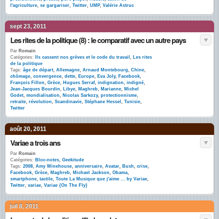
l'agriculture
,
se gargariser
,
Twitter
,
UMP
,
Valérie Astruc
sept 23, 2011
Les rites de la politique (8) : le comparatif avec un autre pays
Par
Romain
Catégories:
Ils cassent nos grèves et le code du travail
,
Les rites
de la politique
Tags:
âge de départ
,
Allemagne
,
Arnaud Montebourg
,
Chine
,
chômage
,
convergence
,
dette
,
Europe
,
Eva Joly
,
Facebook
,
François Fillon
,
Grèce
,
Hugues Serraf
,
indignation
,
indigné
,
Jean-Jacques Bourdin
,
Libye
,
Maghreb
,
Marianne
,
Michel
Godet
,
mondialisation
,
Nicolas Sarkozy
,
protectionnisme
,
retraite
,
révolution
,
Scandinavie
,
Stéphane Hessel
,
Tunisie
,
Twitter
août 20, 2011
Variae a trois ans
Par
Romain
Catégories:
Bloc-notes
,
Geekitude
Tags:
2008
,
Amy Winehouse
,
anniversaire
,
Avatar
,
Bush
,
crise
,
Facebook
,
Grèce
,
Maghreb
,
Michael Jackson
,
Obama
,
smartphone
,
tactile
,
Toute La Musique que j'aime ... by Variae
,
Twitter
,
variae
,
Variae {On The Fly}
juil 8, 2011