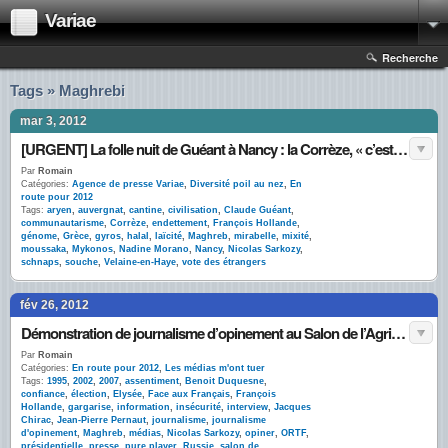
Variae
Recherche
Tags » Maghrebi
mar 3, 2012
[URGENT] La folle nuit de Guéant à Nancy : la Corrèze, « c’est le Maghreb de la France »
Par
Romain
Catégories:
Agence de presse Variae
,
Diversité poil au nez
,
En
route pour 2012
Tags:
aryen
,
auvergnat
,
cantine
,
civilisation
,
Claude Guéant
,
communautarisme
,
Corrèze
,
endettement
,
François Hollande
,
génome
,
Grèce
,
gyros
,
halal
,
laïcité
,
Maghreb
,
mirabelle
,
mixité
,
moussaka
,
Mykonos
,
Nadine Morano
,
Nancy
,
Nicolas Sarkozy
,
schnaps
,
souche
,
Velaine-en-Haye
,
vote des étrangers
fév 26, 2012
Démonstration de journalisme d’opinement au Salon de l’Agriculture
Par
Romain
Catégories:
En route pour 2012
,
Les médias m'ont tuer
Tags:
1995
,
2002
,
2007
,
assentiment
,
Benoit Duquesne
,
confiance
,
élection
,
Elysée
,
Face aux Français
,
François
Hollande
,
gargarise
,
information
,
insécurité
,
interview
,
Jacques
Chirac
,
Jean-Pierre Pernaut
,
journalisme
,
journalisme
d'opinement
,
Maghreb
,
médias
,
Nicolas Sarkozy
,
opiner
,
ORTF
,
présidentielle
,
presse
,
pure player
,
Russie
,
salon de