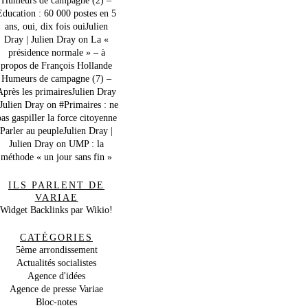
Education : 60 000 postes en 5
ans, oui, dix fois ouiJulien
Dray | Julien Dray
on
La «
présidence normale » – à
propos de François Hollande
Humeurs de campagne (7) –
Après les primairesJulien Dray
 Julien Dray
on
#Primaires : ne
as gaspiller la force citoyenne
Parler au peupleJulien Dray |
Julien Dray
on
UMP : la
méthode « un jour sans fin »
ILS PARLENT DE
VARIAE
Widget Backlinks par Wikio!
CATÉGORIES
5ème arrondissement
Actualités socialistes
Agence d'idées
Agence de presse Variae
Bloc-notes