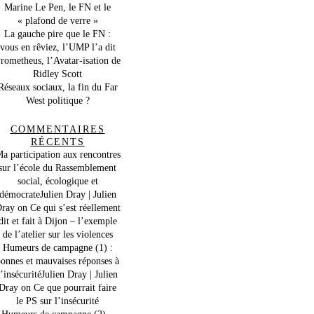
Marine Le Pen, le FN et le
« plafond de verre »
La gauche pire que le FN :
vous en rêviez, l’UMP l’a dit
rometheus, l’Avatar-isation de
Ridley Scott
Réseaux sociaux, la fin du Far
West politique ?
COMMENTAIRES
RÉCENTS
a participation aux rencontres
sur l’école du Rassemblement
social, écologique et
démocrateJulien Dray | Julien
ray
on
Ce qui s’est réellement
dit et fait à Dijon – l’exemple
de l’atelier sur les violences
Humeurs de campagne (1) :
onnes et mauvaises réponses à
l’insécuritéJulien Dray | Julien
Dray
on
Ce que pourrait faire
le PS sur l’insécurité
Humeurs de campagne (2) –