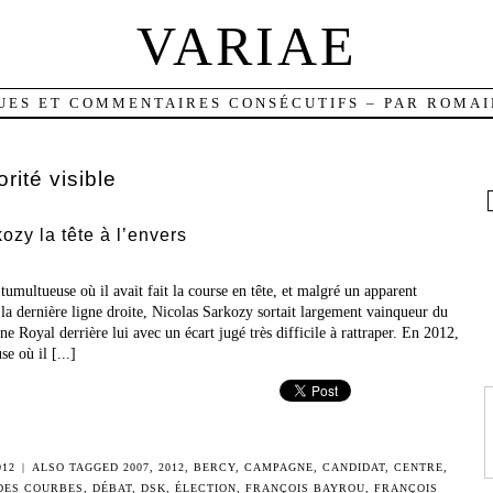
VARIAE
UES ET COMMENTAIRES CONSÉCUTIFS – PAR ROMAI
rité visible
zy la tête à l’envers
multueuse où il avait fait la course en tête, et malgré un apparent
la dernière ligne droite, Nicolas Sarkozy sortait largement vainqueur du
e Royal derrière lui avec un écart jugé très difficile à rattraper. En 2012,
e où il [...]
012
|
ALSO TAGGED
2007
,
2012
,
BERCY
,
CAMPAGNE
,
CANDIDAT
,
CENTRE
,
DES COURBES
,
DÉBAT
,
DSK
,
ÉLECTION
,
FRANÇOIS BAYROU
,
FRANÇOIS