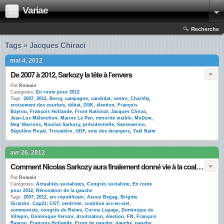
Variae
Recherche
Tags » Jacques Chiraci
mai 4, 2012
De 2007 à 2012, Sarkozy la tête à l’envers
Par
Romain
Catégories:
En route pour 2012
Tags:
2007
,
2012
,
Bercy
,
campagne
,
candidat
,
centre
,
Charléty
,
croisement des courbes
,
débat
,
DSK
,
élection
,
François
Bayrou
,
François Hollande
,
Front National
,
Jacques Chirac
,
Jean-Luc Mélenchon
,
Marine Le Pen
,
minorité visible
,
MoDem
,
Neg' Marrons
,
Nicolas Sarkozy
,
présidentielle
,
Sanseverino
,
Ségolène Royal
,
Trocadéro
,
UDF
,
vote des étrangers
,
Yaël Naïm
avr 26, 2012
Comment Nicolas Sarkozy aura finalement donné vie à la coalition arc-en-ciel … contre lui
Par
Romain
Catégories:
Actualités socialistes
,
Congrès socialiste
,
En route
pour 2012
,
Rénovation de la gauche
Tags:
2007
,
2012
,
arc républicain
,
Azouz Begag
,
Brigitte
Girardin
,
Cap21; CGT
,
centriste
,
coalition arc-en-ciel
,
communiste
,
congrès de Reims
,
Corine Lepage
,
Dominique de
Villepin
,
Dominique Versini
,
droitisation
,
élection
,
FN
,
François
Bayrou
,
François Hollande
,
Front de gauche
,
gauche
,
gauche