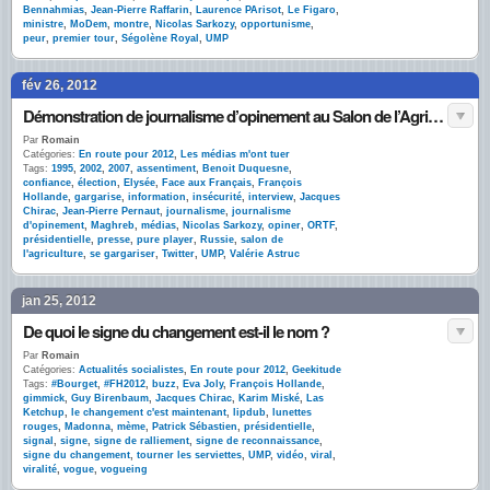
Bennahmias
,
Jean-Pierre Raffarin
,
Laurence PArisot
,
Le Figaro
,
ministre
,
MoDem
,
montre
,
Nicolas Sarkozy
,
opportunisme
,
peur
,
premier tour
,
Ségolène Royal
,
UMP
fév 26, 2012
Démonstration de journalisme d’opinement au Salon de l’Agriculture
Par
Romain
Catégories:
En route pour 2012
,
Les médias m'ont tuer
Tags:
1995
,
2002
,
2007
,
assentiment
,
Benoit Duquesne
,
confiance
,
élection
,
Elysée
,
Face aux Français
,
François
Hollande
,
gargarise
,
information
,
insécurité
,
interview
,
Jacques
Chirac
,
Jean-Pierre Pernaut
,
journalisme
,
journalisme
d'opinement
,
Maghreb
,
médias
,
Nicolas Sarkozy
,
opiner
,
ORTF
,
présidentielle
,
presse
,
pure player
,
Russie
,
salon de
l'agriculture
,
se gargariser
,
Twitter
,
UMP
,
Valérie Astruc
jan 25, 2012
De quoi le signe du changement est-il le nom ?
Par
Romain
Catégories:
Actualités socialistes
,
En route pour 2012
,
Geekitude
Tags:
#Bourget
,
#FH2012
,
buzz
,
Eva Joly
,
François Hollande
,
gimmick
,
Guy Birenbaum
,
Jacques Chirac
,
Karim Miské
,
Las
Ketchup
,
le changement c'est maintenant
,
lipdub
,
lunettes
rouges
,
Madonna
,
mème
,
Patrick Sébastien
,
présidentielle
,
signal
,
signe
,
signe de ralliement
,
signe de reconnaissance
,
signe du changement
,
tourner les serviettes
,
UMP
,
vidéo
,
viral
,
viralité
,
vogue
,
vogueing