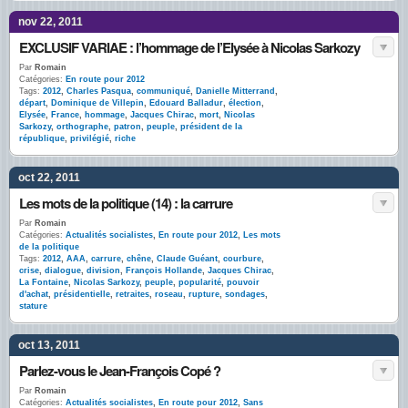
nov 22, 2011
EXCLUSIF VARIAE : l’hommage de l’Elysée à Nicolas Sarkozy
Par
Romain
Catégories:
En route pour 2012
Tags:
2012
,
Charles Pasqua
,
communiqué
,
Danielle Mitterrand
,
départ
,
Dominique de Villepin
,
Edouard Balladur
,
élection
,
Elysée
,
France
,
hommage
,
Jacques Chirac
,
mort
,
Nicolas
Sarkozy
,
orthographe
,
patron
,
peuple
,
président de la
république
,
privilégié
,
riche
oct 22, 2011
Les mots de la politique (14) : la carrure
Par
Romain
Catégories:
Actualités socialistes
,
En route pour 2012
,
Les mots
de la politique
Tags:
2012
,
AAA
,
carrure
,
chêne
,
Claude Guéant
,
courbure
,
crise
,
dialogue
,
division
,
François Hollande
,
Jacques Chirac
,
La Fontaine
,
Nicolas Sarkozy
,
peuple
,
popularité
,
pouvoir
d'achat
,
présidentielle
,
retraites
,
roseau
,
rupture
,
sondages
,
stature
oct 13, 2011
Parlez-vous le Jean-François Copé ?
Par
Romain
Catégories:
Actualités socialistes
,
En route pour 2012
,
Sans