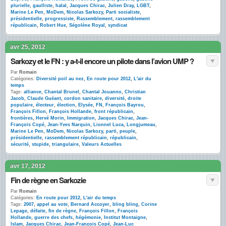
plurielle
,
gaulliste
,
halal
,
Jacques Chirac
,
Julien Dray
,
LGBT
,
Marine Le Pen
,
MoDem
,
Nicolas Sarkozy
,
Parti socialiste
,
présidentielle
,
progressiste
,
Rassemblement
,
rassemblement
républicain
,
Robert Hue
,
Ségolène Royal
,
syndicat
avr 25, 2012
Sarkozy et le FN : y a-t-il encore un pilote dans l’avion UMP ?
Par
Romain
Catégories:
Diversité poil au nez
,
En route pour 2012
,
L'air du
temps
Tags:
alliance
,
Chantal Brunel
,
Chantal Jouanno
,
Christian
Jacob
,
Claude Guéant
,
cordon sanitaire
,
diversité
,
droite
populaire
,
électeur
,
élection
,
Elysée
,
FN
,
François Bayrou
,
François Fillon
,
François Hollande
,
front républicain
,
frontières
,
Hervé Morin
,
Immigration
,
Jacques Chirac
,
Jean-
François Copé
,
Jean-Yves Narquin
,
Lionnel Luca
,
Longjumeau
,
Marine Le Pen
,
MoDem
,
Nicolas Sarkozy
,
parti
,
peuple
,
présidentielle
,
rassemblement républicain
,
républicain
,
sécurité
,
stupide
,
triangulaire
,
Valeurs Actuelles
avr 17, 2012
Fin de règne en Sarkozie
Par
Romain
Catégories:
En route pour 2012
,
L'air du temps
Tags:
2007
,
appel au vote
,
Bernard Accoyer
,
bling bling
,
Corine
Lepage
,
défaite
,
fin de règne
,
François Fillon
,
François
Hollande
,
guerre des chefs
,
hégémonie
,
Institut Montaigne
,
Islam
,
Jacques Chirac
,
Jean-François Copé
,
Jean-Luc