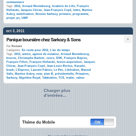
commentaire
Tags:
2012
,
Arnaud Montebourg
,
braderie de Lille
,
François
Hollande
,
Jacques Chirac
,
Jean-François Copé
,
lettre
,
Martine
Aubry
,
mobilisation
,
Nicolas Sarkozy
,
primaire
,
programme
,
projet
,
ps
,
UMP
oct 3, 2011
Panique boursière chez Sarkozy & Sons
Par
Romain
Catégories:
En route pour 2012
,
L'air du temps
Tags:
2012
,
action
,
agence de notation
,
Arnaud Montebourg
,
bourse
,
Christophe Barbier
,
cours
,
DSK
,
François Bayrou
,
François Fillon
,
François Hollande
,
fusion-acquisition
,
Jacques
Chirac
,
Jean-François Copé
,
Jean-Louis Borloo
,
Karachi
,
krach
,
L'Express
,
Laurent Fabius
,
Le Pen
,
Libération
,
Manuel
Valls
,
Martine Aubry
,
note
,
plan B
,
présidentielle
,
Primaires
,
Sarkozy
,
Ségolène Royal
,
Takkiedine
,
TCE
,
trader
,
valeur
Charger plus
d'entrées...
Théme du Mobile