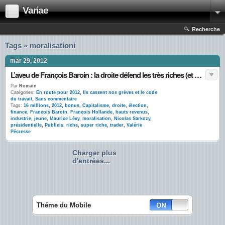
Variae
Recherche
Tags » moralisationi
mar 29, 2012
L’aveu de François Baroin : la droite défend les très riches (et pas les jeunes)
Par
Romain
Catégories:
En route pour 2012
,
Ils cassent nos grèves et le code
du travail
,
Sans commentaire
Tags:
16 millions
,
2012
,
bonus
,
Capitalisme
,
droite
,
élection
,
finance
,
François Baroin
,
François Hollande
,
hauts revenus
,
industrie
,
jeune
,
Maurice Lévy
,
moralisation
,
Nicolas Sarkozy
,
présidentielle
,
Publicis
,
riche
,
super riche
,
trader
,
Valérie
Pécresse
Charger plus
d'entrées...
Théme du Mobile